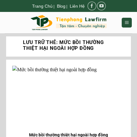
Chuyển
Trang Chủ
Blog
Liên Hệ
|
|
đến
nội
dung
LƯU TRỮ THẺ:
MỨC BỒI THƯỜNG
THIỆT HẠI NGOÀI HỢP ĐỒNG
Mức bồi thường thiệt hại ngoài hợp đồng