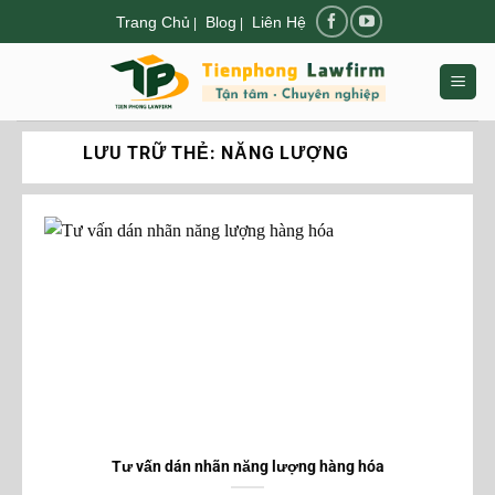
Chuyển
Trang Chủ
Blog
Liên Hệ
|
|
đến
nội
dung
LƯU TRỮ THẺ:
NĂNG LƯỢNG
Tư vấn dán nhãn năng lượng hàng hóa