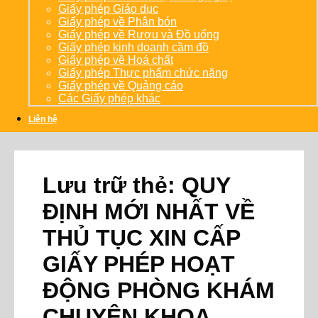
Giấy phép Giáo dục
Giấy phép về Phân bón
Giấy phép về Rượu và Đồ uống
Giấy phép kinh doanh cầm đồ
Giấy phép về Hoá chất
Giấy phép Thực phẩm chức năng
Giấy phép về Quảng cáo
Các Giấy phép khác
Liên hệ
Lưu trữ thẻ:
QUY
ĐỊNH MỚI NHẤT VỀ
THỦ TỤC XIN CẤP
GIẤY PHÉP HOẠT
ĐỘNG PHÒNG KHÁM
CHUYÊN KHOA