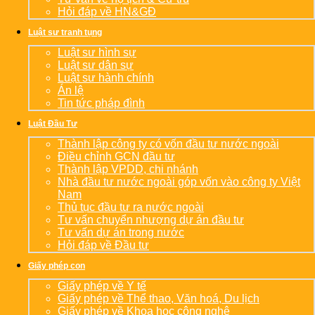
Hỏi đáp về HN&GĐ
Luật sư tranh tụng
Luật sư hình sự
Luật sư dân sự
Luật sư hành chính
Án lệ
Tin tức pháp đình
Luật Đầu Tư
Thành lập công ty có vốn đầu tư nước ngoài
Điều chỉnh GCN đầu tư
Thành lập VPDD, chi nhánh
Nhà đầu tư nước ngoài góp vốn vào công ty Việt
Nam
Thủ tục đầu tư ra nước ngoài
Tư vấn chuyển nhượng dự án đầu tư
Tư vấn dự án trong nước
Hỏi đáp về Đầu tư
Giấy phép con
Giấy phép về Y tế
Giấy phép về Thể thao, Văn hoá, Du lịch
Giấy phép về Khoa học công nghệ