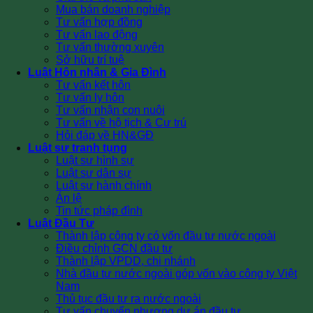
Mua bán doanh nghiệp
Tư vấn hợp đồng
Tư vấn lao động
Tư vấn thường xuyên
Sở hữu trí tuệ
Luật Hôn nhân & Gia Đình
Tư vấn kết hôn
Tư vấn ly hôn
Tư vấn nhận con nuôi
Tư vấn về hộ tịch & Cư trú
Hỏi đáp về HN&GĐ
Luật sư tranh tụng
Luật sư hình sự
Luật sư dân sự
Luật sư hành chính
Án lệ
Tin tức pháp đình
Luật Đầu Tư
Thành lập công ty có vốn đầu tư nước ngoài
Điều chỉnh GCN đầu tư
Thành lập VPDD, chi nhánh
Nhà đầu tư nước ngoài góp vốn vào công ty Việt
Nam
Thủ tục đầu tư ra nước ngoài
Tư vấn chuyển nhượng dự án đầu tư