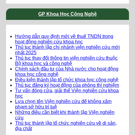
GP Khoa Học Công Nghệ
Hướng dẫn quy định mới về thuế TNDN trong
hoạt động nghiên cứu khoa học
Thủ tục thành lập chi nhánh viện nghiên cứu mới
nhất 2025
Thủ tục thay đổi thông tin viện nghiên cứu thuộc
Bộ khoa học và công nghệ
Chính sách đầu tư của Nhà nước cho hoạt động
khoa học công nghệ
Điều kiện thành lập tổ chức khoa học công nghệ
Thủ tục đăng ký hoạt động của phòng thí nghiệm
Tư vấn đóng cửa, giải thể Viện nghiên cứu khoa
học
Lựa chọn tên Viện nghiên cứu để không xâm
phạm sở hữu trí tuệ
Những điều cần biết khi thành lập Viện nghiên
cứu
Thủ tục thành lập tổ chức nghiên cứu về di sản,
địa chất