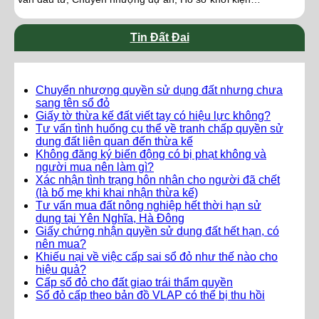
Tin Đất Đai
Chuyển nhượng quyền sử dụng đất nhưng chưa
sang tên sổ đỏ
Giấy tờ thừa kế đất viết tay có hiệu lực không?
Tư vấn tình huống cụ thể về tranh chấp quyền sử
dụng đất liên quan đến thừa kế
Không đăng ký biến động có bị phạt không và
người mua nên làm gì?
Xác nhận tình trạng hôn nhân cho người đã chết
(là bố mẹ khi khai nhận thừa kế)
Tư vấn mua đất nông nghiệp hết thời hạn sử
dụng tại Yên Nghĩa, Hà Đông
Giấy chứng nhận quyền sử dụng đất hết hạn, có
nên mua?
Khiếu nại về việc cấp sai sổ đỏ như thế nào cho
hiệu quả?
Cấp sổ đỏ cho đất giao trái thẩm quyền
Sổ đỏ cấp theo bản đồ VLAP có thể bị thu hồi