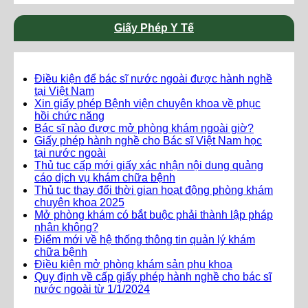
Giấy Phép Y Tế
Điều kiện để bác sĩ nước ngoài được hành nghề
tại Việt Nam
Xin giấy phép Bệnh viện chuyên khoa về phục
hồi chức năng
Bác sĩ nào được mở phòng khám ngoài giờ?
Giấy phép hành nghề cho Bác sĩ Việt Nam học
tại nước ngoài
Thủ tục cấp mới giấy xác nhận nội dung quảng
cáo dịch vụ khám chữa bệnh
Thủ tục thay đổi thời gian hoạt động phòng khám
chuyên khoa 2025
Mở phòng khám có bắt buộc phải thành lập pháp
nhân không?
Điểm mới về hệ thống thông tin quản lý khám
chữa bệnh
Điều kiện mở phòng khám sản phụ khoa
Quy định về cấp giấy phép hành nghề cho bác sĩ
nước ngoài từ 1/1/2024