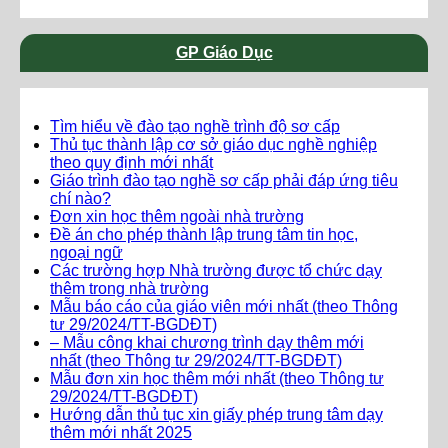
GP Giáo Dục
Tìm hiểu về đào tạo nghề trình độ sơ cấp
Thủ tục thành lập cơ sở giáo dục nghề nghiệp
theo quy định mới nhất
Giáo trình đào tạo nghề sơ cấp phải đáp ứng tiêu
chí nào?
Đơn xin học thêm ngoài nhà trường
Đề án cho phép thành lập trung tâm tin học,
ngoại ngữ
Các trường hợp Nhà trường được tổ chức dạy
thêm trong nhà trường
Mẫu báo cáo của giáo viên mới nhất (theo Thông
tư 29/2024/TT-BGDĐT)
– Mẫu công khai chương trình dạy thêm mới
nhất (theo Thông tư 29/2024/TT-BGDĐT)
Mẫu đơn xin học thêm mới nhất (theo Thông tư
29/2024/TT-BGDĐT)
Hướng dẫn thủ tục xin giấy phép trung tâm dạy
thêm mới nhất 2025