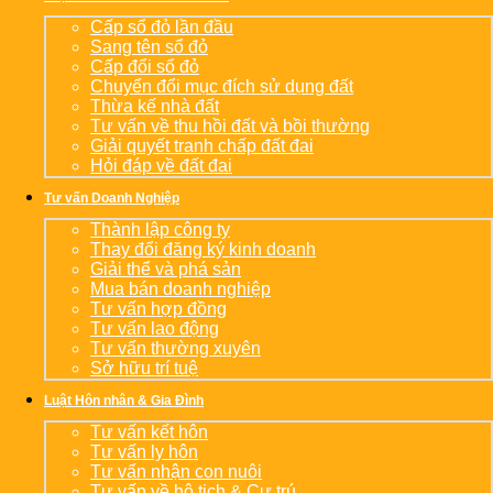
Cấp sổ đỏ lần đầu
Sang tên sổ đỏ
Cấp đổi sổ đỏ
Chuyển đổi mục đích sử dụng đất
Thừa kế nhà đất
Tư vấn về thu hồi đất và bồi thường
Giải quyết tranh chấp đất đai
Hỏi đáp về đất đai
Tư vấn Doanh Nghiệp
Thành lập công ty
Thay đổi đăng ký kinh doanh
Giải thể và phá sản
Mua bán doanh nghiệp
Tư vấn hợp đồng
Tư vấn lao động
Tư vấn thường xuyên
Sở hữu trí tuệ
Luật Hôn nhân & Gia Đình
Tư vấn kết hôn
Tư vấn ly hôn
Tư vấn nhận con nuôi
Tư vấn về hộ tịch & Cư trú