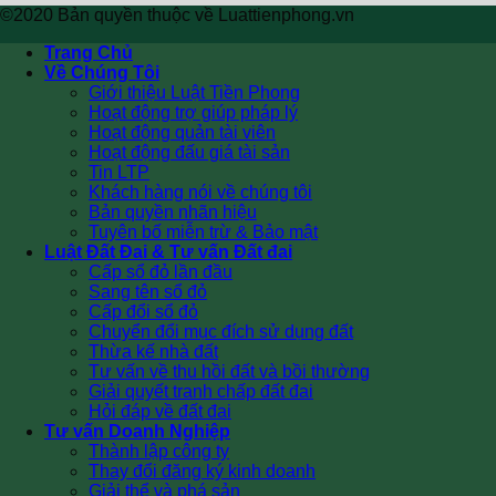
©2020 Bản quyền thuộc về Luattienphong.vn
Trang Chủ
Về Chúng Tôi
Giới thiệu Luật Tiền Phong
Hoạt động trợ giúp pháp lý
Hoạt động quản tài viên
Hoạt động đấu giá tài sản
Tin LTP
Khách hàng nói về chúng tôi
Bản quyền nhãn hiệu
Tuyên bố miễn trừ & Bảo mật
Luật Đất Đai & Tư vấn Đất đai
Cấp sổ đỏ lần đầu
Sang tên sổ đỏ
Cấp đổi sổ đỏ
Chuyển đổi mục đích sử dụng đất
Thừa kế nhà đất
Tư vấn về thu hồi đất và bồi thường
Giải quyết tranh chấp đất đai
Hỏi đáp về đất đai
Tư vấn Doanh Nghiệp
Thành lập công ty
Thay đổi đăng ký kinh doanh
Giải thể và phá sản