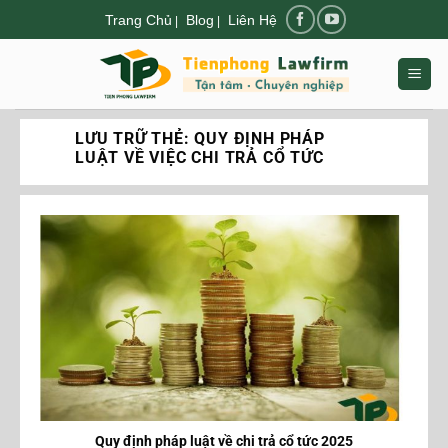
Chuyển
Trang Chủ
Blog
Liên Hệ
|
|
đến
nội
dung
LƯU TRỮ THẺ:
QUY ĐỊNH PHÁP
LUẬT VỀ VIỆC CHI TRẢ CỔ TỨC
Quy định pháp luật về chi trả cổ tức 2025