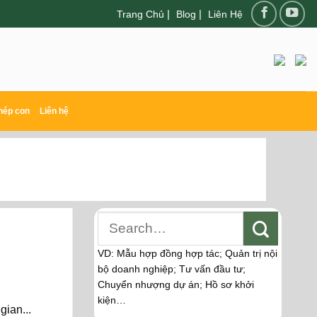
|
|
Trang Chủ
Blog
Liên Hệ
hép con
Liên hệ
VD: Mẫu hợp đồng hợp tác; Quản trị nội
bộ doanh nghiệp; Tư vấn đầu tư;
Chuyển nhượng dự án; Hồ sơ khởi
kiện…
gian...