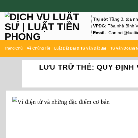
Chuyển
đến
Trụ sở:
Tầng 3, tòa n
nội
VPDG:
Tòa nhà Bình V
Email:
Contact@luatti
dung
Trang Chủ
Về Chúng Tôi
Luật Đất Đai & Tư vấn Đất đai
Tư vấn Doanh 
LƯU TRỮ THẺ:
QUY ĐỊNH 