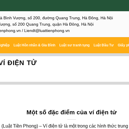
hà Bình Vượng, số 200, đường Quang Trung, Hà Đông, Hà Nội
ượng, số 200 Quang Trung, quận Hà Đông, Hà Nội
enphong.vn / Liendt@luattienphong.vn
Nghiệp
Luật Hôn nhân & Gia Đình
Luật sư tranh tụng
Luật Đầu Tư
Giấy p
VÍ ĐIỆN TỬ
Một số đặc điểm của ví điện tử
(Luật Tiền Phong) – Ví điện tử là một trong các hình thức trung 