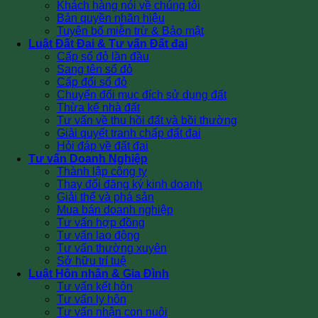
Khách hàng nói về chúng tôi
Bản quyền nhãn hiệu
Tuyên bố miễn trừ & Bảo mật
Luật Đất Đai & Tư vấn Đất đai
Cấp sổ đỏ lần đầu
Sang tên sổ đỏ
Cấp đổi sổ đỏ
Chuyển đổi mục đích sử dụng đất
Thừa kế nhà đất
Tư vấn về thu hồi đất và bồi thường
Giải quyết tranh chấp đất đai
Hỏi đáp về đất đai
Tư vấn Doanh Nghiệp
Thành lập công ty
Thay đổi đăng ký kinh doanh
Giải thể và phá sản
Mua bán doanh nghiệp
Tư vấn hợp đồng
Tư vấn lao động
Tư vấn thường xuyên
Sở hữu trí tuệ
Luật Hôn nhân & Gia Đình
Tư vấn kết hôn
Tư vấn ly hôn
Tư vấn nhận con nuôi