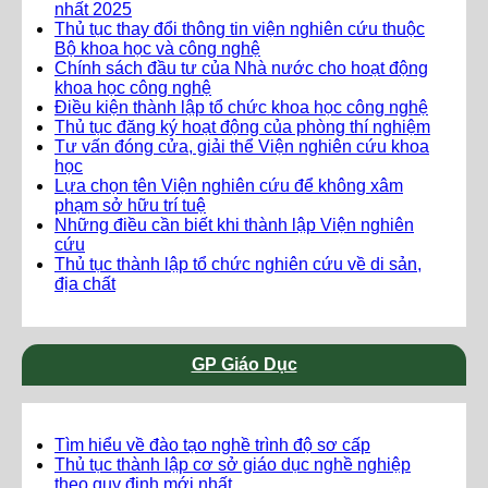
nhất 2025
Thủ tục thay đổi thông tin viện nghiên cứu thuộc
Bộ khoa học và công nghệ
Chính sách đầu tư của Nhà nước cho hoạt động
khoa học công nghệ
Điều kiện thành lập tổ chức khoa học công nghệ
Thủ tục đăng ký hoạt động của phòng thí nghiệm
Tư vấn đóng cửa, giải thể Viện nghiên cứu khoa
học
Lựa chọn tên Viện nghiên cứu để không xâm
phạm sở hữu trí tuệ
Những điều cần biết khi thành lập Viện nghiên
cứu
Thủ tục thành lập tổ chức nghiên cứu về di sản,
địa chất
GP Giáo Dục
Tìm hiểu về đào tạo nghề trình độ sơ cấp
Thủ tục thành lập cơ sở giáo dục nghề nghiệp
theo quy định mới nhất