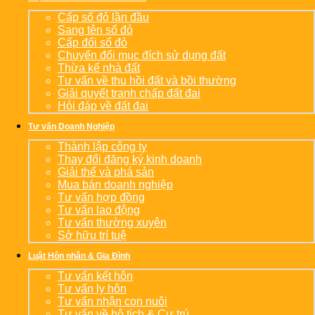
Cấp sổ đỏ lần đầu
Sang tên sổ đỏ
Cấp đổi sổ đỏ
Chuyển đổi mục đích sử dụng đất
Thừa kế nhà đất
Tư vấn về thu hồi đất và bồi thường
Giải quyết tranh chấp đất đai
Hỏi đáp về đất đai
Tư vấn Doanh Nghiệp
Thành lập công ty
Thay đổi đăng ký kinh doanh
Giải thể và phá sản
Mua bán doanh nghiệp
Tư vấn hợp đồng
Tư vấn lao động
Tư vấn thường xuyên
Sở hữu trí tuệ
Luật Hôn nhân & Gia Đình
Tư vấn kết hôn
Tư vấn ly hôn
Tư vấn nhận con nuôi
Tư vấn về hộ tịch & Cư trú