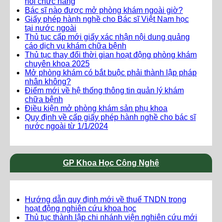
hồi chức năng
Bác sĩ nào được mở phòng khám ngoài giờ?
Giấy phép hành nghề cho Bác sĩ Việt Nam học
tại nước ngoài
Thủ tục cấp mới giấy xác nhận nội dung quảng
cáo dịch vụ khám chữa bệnh
Thủ tục thay đổi thời gian hoạt động phòng khám
chuyên khoa 2025
Mở phòng khám có bắt buộc phải thành lập pháp
nhân không?
Điểm mới về hệ thống thông tin quản lý khám
chữa bệnh
Điều kiện mở phòng khám sản phụ khoa
Quy định về cấp giấy phép hành nghề cho bác sĩ
nước ngoài từ 1/1/2024
GP Khoa Học Công Nghệ
Hướng dẫn quy định mới về thuế TNDN trong
hoạt động nghiên cứu khoa học
Thủ tục thành lập chi nhánh viện nghiên cứu mới