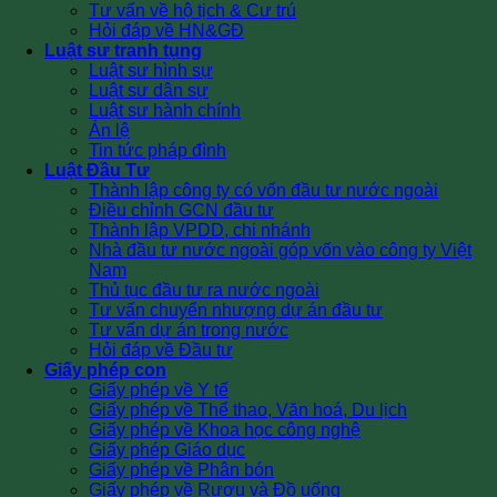
Tư vấn về hộ tịch & Cư trú
Hỏi đáp về HN&GĐ
Luật sư tranh tụng
Luật sư hình sự
Luật sư dân sự
Luật sư hành chính
Án lệ
Tin tức pháp đình
Luật Đầu Tư
Thành lập công ty có vốn đầu tư nước ngoài
Điều chỉnh GCN đầu tư
Thành lập VPDD, chi nhánh
Nhà đầu tư nước ngoài góp vốn vào công ty Việt
Nam
Thủ tục đầu tư ra nước ngoài
Tư vấn chuyển nhượng dự án đầu tư
Tư vấn dự án trong nước
Hỏi đáp về Đầu tư
Giấy phép con
Giấy phép về Y tế
Giấy phép về Thể thao, Văn hoá, Du lịch
Giấy phép về Khoa học công nghệ
Giấy phép Giáo dục
Giấy phép về Phân bón
Giấy phép về Rượu và Đồ uống