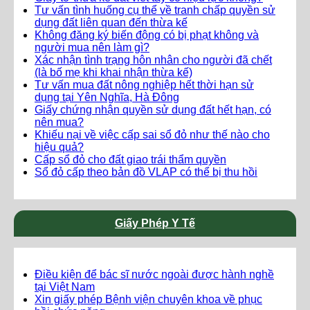
Tư vấn tình huống cụ thể về tranh chấp quyền sử
dụng đất liên quan đến thừa kế
Không đăng ký biến động có bị phạt không và
người mua nên làm gì?
Xác nhận tình trạng hôn nhân cho người đã chết
(là bố mẹ khi khai nhận thừa kế)
Tư vấn mua đất nông nghiệp hết thời hạn sử
dụng tại Yên Nghĩa, Hà Đông
Giấy chứng nhận quyền sử dụng đất hết hạn, có
nên mua?
Khiếu nại về việc cấp sai sổ đỏ như thế nào cho
hiệu quả?
Cấp sổ đỏ cho đất giao trái thẩm quyền
Sổ đỏ cấp theo bản đồ VLAP có thể bị thu hồi
Giấy Phép Y Tế
Điều kiện để bác sĩ nước ngoài được hành nghề
tại Việt Nam
Xin giấy phép Bệnh viện chuyên khoa về phục