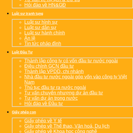
Hỏi đáp về HN&GĐ
Luật sư tranh tụng
Luật sư hình sự
Luật sư dân sự
Luật sư hành chính
Án lệ
Tin tức pháp đình
Luật Đầu Tư
Thành lập công ty có vốn đầu tư nước ngoài
Điều chỉnh GCN đầu tư
Thành lập VPDD, chi nhánh
Nhà đầu tư nước ngoài góp vốn vào công ty Việt
Nam
Thủ tục đầu tư ra nước ngoài
Tư vấn chuyển nhượng dự án đầu tư
Tư vấn dự án trong nước
Hỏi đáp về Đầu tư
Giấy phép con
Giấy phép về Y tế
Giấy phép về Thể thao, Văn hoá, Du lịch
Giấy phép về Khoa học công nghệ