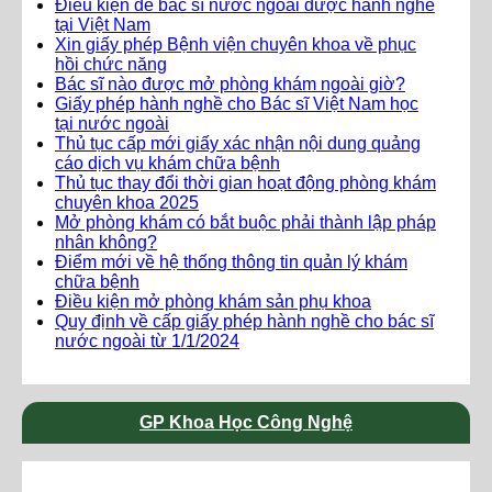
Điều kiện để bác sĩ nước ngoài được hành nghề
tại Việt Nam
Xin giấy phép Bệnh viện chuyên khoa về phục
hồi chức năng
Bác sĩ nào được mở phòng khám ngoài giờ?
Giấy phép hành nghề cho Bác sĩ Việt Nam học
tại nước ngoài
Thủ tục cấp mới giấy xác nhận nội dung quảng
cáo dịch vụ khám chữa bệnh
Thủ tục thay đổi thời gian hoạt động phòng khám
chuyên khoa 2025
Mở phòng khám có bắt buộc phải thành lập pháp
nhân không?
Điểm mới về hệ thống thông tin quản lý khám
chữa bệnh
Điều kiện mở phòng khám sản phụ khoa
Quy định về cấp giấy phép hành nghề cho bác sĩ
nước ngoài từ 1/1/2024
GP Khoa Học Công Nghệ