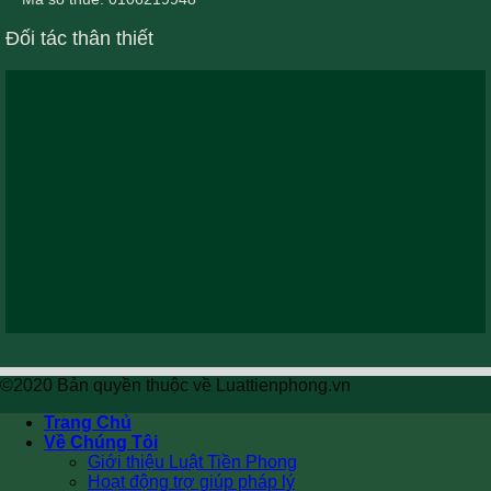
Đối tác thân thiết
©2020 Bản quyền thuộc về Luattienphong.vn
Trang Chủ
Về Chúng Tôi
Giới thiệu Luật Tiền Phong
Hoạt động trợ giúp pháp lý