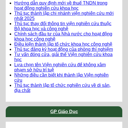
Hướng dẫn quy định mới về thuế TNDN trong
hoạt động nghiên cứu khoa học
Thủ tục thành lập chi nhánh viện nghiên cứu mới
nhất 2025
Thủ tục thay đổi thông tin viện nghiên cứu thuộc
Bộ khoa học và công nghệ
Chính sách đầu tư của Nhà nước cho hoạt động
khoa học công nghệ
Điều kiện thành lập tổ chức khoa học công nghệ
Thủ tục đăng ký hoạt động của phòng thí nghiệm
Tư vấn đóng cửa, giải thể Viện nghiên cứu khoa
học
Lựa chọn tên Viện nghiên cứu để không xâm
phạm sở hữu trí tuệ
Những điều cần biết khi thành lập Viện nghiên
cứu
Thủ tục thành lập tổ chức nghiên cứu về di sản,
địa chất
GP Giáo Dục