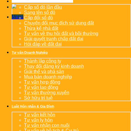
Cấp sổ đỏ lần đầu
Sang tên sổ đỏ
Menu
Cấp đổi sổ đỏ
Chuyển đổi mục đích sử dụng đất
Thừa kế nhà đất
Tư vấn về thu hồi đất và bồi thường
Giải quyết tranh chấp đất đai
Hỏi đáp về đất đai
Tư vấn Doanh Nghiệp
Thành lập công ty
Thay đổi đăng ký kinh doanh
Giải thể và phá sản
Mua bán doanh nghiệp
Tư vấn hợp đồng
Tư vấn lao động
Tư vấn thường xuyên
Sở hữu trí tuệ
Luật Hôn nhân & Gia Đình
Tư vấn kết hôn
Tư vấn ly hôn
Tư vấn nhận con nuôi
Tư vấn về hộ tịch & Cư trú