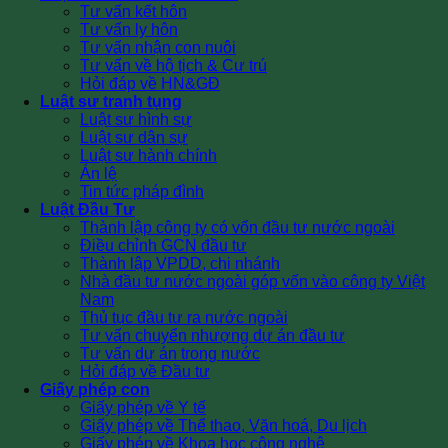
Tư vấn kết hôn
Tư vấn ly hôn
Tư vấn nhận con nuôi
Tư vấn về hộ tịch & Cư trú
Hỏi đáp về HN&GĐ
Luật sư tranh tụng
Luật sư hình sự
Luật sư dân sự
Luật sư hành chính
Án lệ
Tin tức pháp đình
Luật Đầu Tư
Thành lập công ty có vốn đầu tư nước ngoài
Điều chỉnh GCN đầu tư
Thành lập VPDD, chi nhánh
Nhà đầu tư nước ngoài góp vốn vào công ty Việt
Nam
Thủ tục đầu tư ra nước ngoài
Tư vấn chuyển nhượng dự án đầu tư
Tư vấn dự án trong nước
Hỏi đáp về Đầu tư
Giấy phép con
Giấy phép về Y tế
Giấy phép về Thể thao, Văn hoá, Du lịch
Giấy phép về Khoa học công nghệ