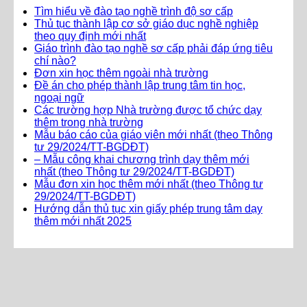
Tìm hiểu về đào tạo nghề trình độ sơ cấp
Thủ tục thành lập cơ sở giáo dục nghề nghiệp
theo quy định mới nhất
Giáo trình đào tạo nghề sơ cấp phải đáp ứng tiêu
chí nào?
Đơn xin học thêm ngoài nhà trường
Đề án cho phép thành lập trung tâm tin học,
ngoại ngữ
Các trường hợp Nhà trường được tổ chức dạy
thêm trong nhà trường
Mẫu báo cáo của giáo viên mới nhất (theo Thông
tư 29/2024/TT-BGDĐT)
– Mẫu công khai chương trình dạy thêm mới
nhất (theo Thông tư 29/2024/TT-BGDĐT)
Mẫu đơn xin học thêm mới nhất (theo Thông tư
29/2024/TT-BGDĐT)
Hướng dẫn thủ tục xin giấy phép trung tâm dạy
thêm mới nhất 2025