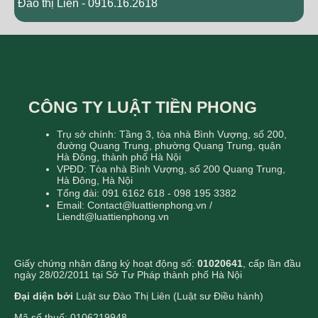
Đào thị Liên - 0916.16.2618
CÔNG TY LUẬT TIỀN PHONG
Trụ sở chính: Tầng 3, tòa nhà Bình Vượng, số 200,
đường Quang Trung, phường Quang Trung, quận
Hà Đông, thành phố Hà Nội
VPĐD: Tòa nhà Bình Vượng, số 200 Quang Trung,
Hà Đông, Hà Nội
Tổng đài: 091 6162 618 - 098 195 3382
Email: Contact@luattienphong.vn /
Liendt@luattienphong.vn
Giấy chứng nhận đăng ký hoạt động số:
01020641
, cấp lần đầu
ngày 28/02/2011 tại Sở Tư Pháp thành phố Hà Nội
Đại diện bởi
Luật sư Đào Thị Liên (Luật sư Điều hành)
Mã số thuế: 0106219948