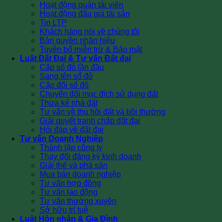
Hoạt động quản tài viên
Hoạt động đấu giá tài sản
Tin LTP
Khách hàng nói về chúng tôi
Bản quyền nhãn hiệu
Tuyên bố miễn trừ & Bảo mật
Luật Đất Đai & Tư vấn Đất đai
Cấp sổ đỏ lần đầu
Sang tên sổ đỏ
Cấp đổi sổ đỏ
Chuyển đổi mục đích sử dụng đất
Thừa kế nhà đất
Tư vấn về thu hồi đất và bồi thường
Giải quyết tranh chấp đất đai
Hỏi đáp về đất đai
Tư vấn Doanh Nghiệp
Thành lập công ty
Thay đổi đăng ký kinh doanh
Giải thể và phá sản
Mua bán doanh nghiệp
Tư vấn hợp đồng
Tư vấn lao động
Tư vấn thường xuyên
Sở hữu trí tuệ
Luật Hôn nhân & Gia Đình