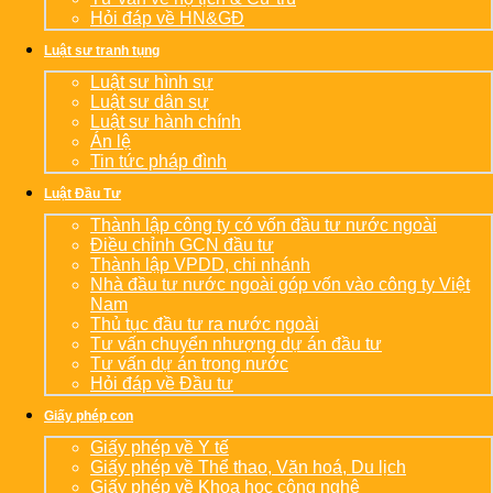
Hỏi đáp về HN&GĐ
Luật sư tranh tụng
Luật sư hình sự
Luật sư dân sự
Luật sư hành chính
Án lệ
Tin tức pháp đình
Luật Đầu Tư
Thành lập công ty có vốn đầu tư nước ngoài
Điều chỉnh GCN đầu tư
Thành lập VPDD, chi nhánh
Nhà đầu tư nước ngoài góp vốn vào công ty Việt
Nam
Thủ tục đầu tư ra nước ngoài
Tư vấn chuyển nhượng dự án đầu tư
Tư vấn dự án trong nước
Hỏi đáp về Đầu tư
Giấy phép con
Giấy phép về Y tế
Giấy phép về Thể thao, Văn hoá, Du lịch
Giấy phép về Khoa học công nghệ