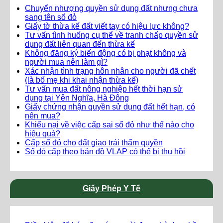
Chuyển nhượng quyền sử dụng đất nhưng chưa
sang tên sổ đỏ
Giấy tờ thừa kế đất viết tay có hiệu lực không?
Tư vấn tình huống cụ thể về tranh chấp quyền sử
dụng đất liên quan đến thừa kế
Không đăng ký biến động có bị phạt không và
người mua nên làm gì?
Xác nhận tình trạng hôn nhân cho người đã chết
(là bố mẹ khi khai nhận thừa kế)
Tư vấn mua đất nông nghiệp hết thời hạn sử
dụng tại Yên Nghĩa, Hà Đông
Giấy chứng nhận quyền sử dụng đất hết hạn, có
nên mua?
Khiếu nại về việc cấp sai sổ đỏ như thế nào cho
hiệu quả?
Cấp sổ đỏ cho đất giao trái thẩm quyền
Sổ đỏ cấp theo bản đồ VLAP có thể bị thu hồi
Giấy Phép Y Tế