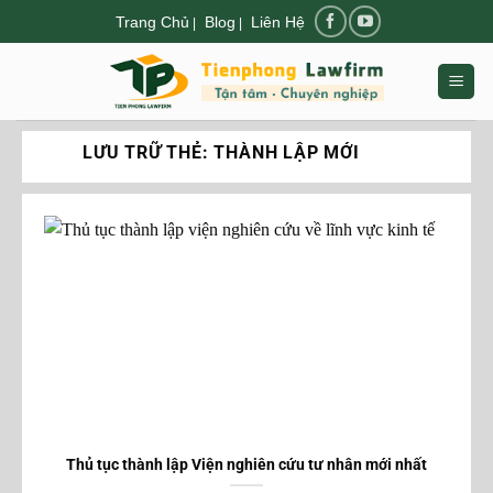
Chuyển
Trang Chủ
Blog
Liên Hệ
|
|
đến
nội
dung
LƯU TRỮ THẺ:
THÀNH LẬP MỚI
Thủ tục thành lập Viện nghiên cứu tư nhân mới nhất