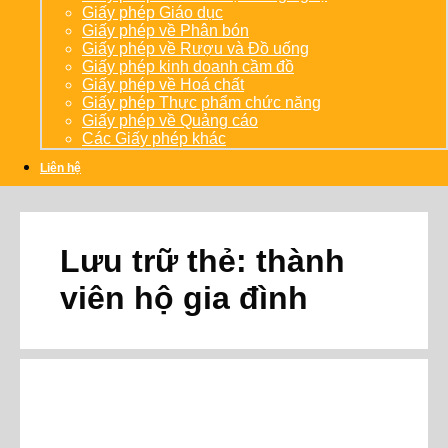
Giấy phép Giáo dục
Giấy phép về Phân bón
Giấy phép về Rượu và Đồ uống
Giấy phép kinh doanh cầm đồ
Giấy phép về Hoá chất
Giấy phép Thực phẩm chức năng
Giấy phép về Quảng cáo
Các Giấy phép khác
Liên hệ
Lưu trữ thẻ:
thành
viên hộ gia đình