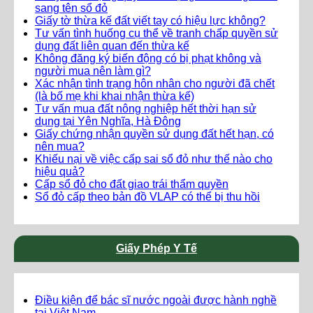
sang tên sổ đỏ
Giấy tờ thừa kế đất viết tay có hiệu lực không?
Tư vấn tình huống cụ thể về tranh chấp quyền sử
dụng đất liên quan đến thừa kế
Không đăng ký biến động có bị phạt không và
người mua nên làm gì?
Xác nhận tình trạng hôn nhân cho người đã chết
(là bố mẹ khi khai nhận thừa kế)
Tư vấn mua đất nông nghiệp hết thời hạn sử
dụng tại Yên Nghĩa, Hà Đông
Giấy chứng nhận quyền sử dụng đất hết hạn, có
nên mua?
Khiếu nại về việc cấp sai sổ đỏ như thế nào cho
hiệu quả?
Cấp sổ đỏ cho đất giao trái thẩm quyền
Sổ đỏ cấp theo bản đồ VLAP có thể bị thu hồi
Giấy Phép Y Tế
Điều kiện để bác sĩ nước ngoài được hành nghề
tại Việt Nam