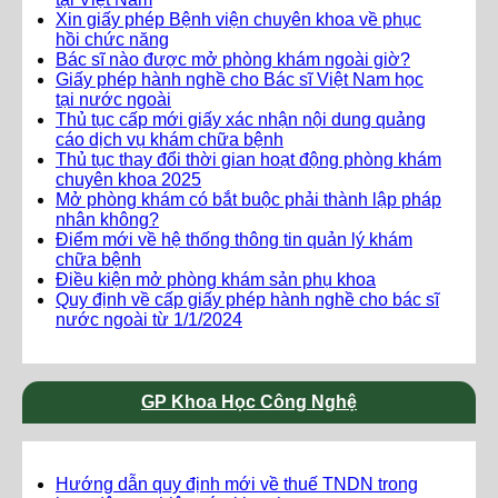
Xin giấy phép Bệnh viện chuyên khoa về phục
hồi chức năng
Bác sĩ nào được mở phòng khám ngoài giờ?
Giấy phép hành nghề cho Bác sĩ Việt Nam học
tại nước ngoài
Thủ tục cấp mới giấy xác nhận nội dung quảng
cáo dịch vụ khám chữa bệnh
Thủ tục thay đổi thời gian hoạt động phòng khám
chuyên khoa 2025
Mở phòng khám có bắt buộc phải thành lập pháp
nhân không?
Điểm mới về hệ thống thông tin quản lý khám
chữa bệnh
Điều kiện mở phòng khám sản phụ khoa
Quy định về cấp giấy phép hành nghề cho bác sĩ
nước ngoài từ 1/1/2024
GP Khoa Học Công Nghệ
Hướng dẫn quy định mới về thuế TNDN trong