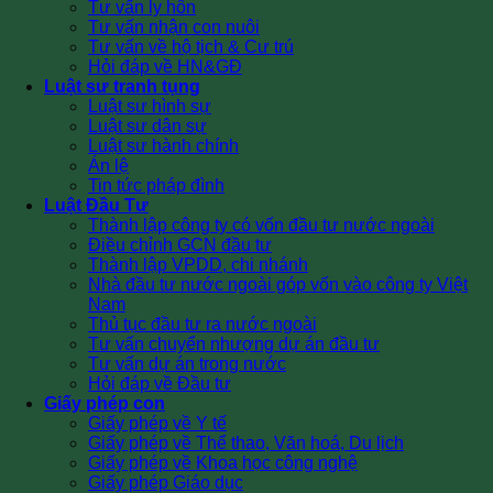
Tư vấn ly hôn
Tư vấn nhận con nuôi
Tư vấn về hộ tịch & Cư trú
Hỏi đáp về HN&GĐ
Luật sư tranh tụng
Luật sư hình sự
Luật sư dân sự
Luật sư hành chính
Án lệ
Tin tức pháp đình
Luật Đầu Tư
Thành lập công ty có vốn đầu tư nước ngoài
Điều chỉnh GCN đầu tư
Thành lập VPDD, chi nhánh
Nhà đầu tư nước ngoài góp vốn vào công ty Việt
Nam
Thủ tục đầu tư ra nước ngoài
Tư vấn chuyển nhượng dự án đầu tư
Tư vấn dự án trong nước
Hỏi đáp về Đầu tư
Giấy phép con
Giấy phép về Y tế
Giấy phép về Thể thao, Văn hoá, Du lịch
Giấy phép về Khoa học công nghệ
Giấy phép Giáo dục