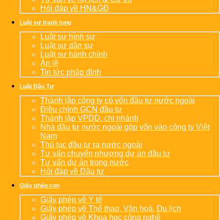
Hỏi đáp về HN&GĐ
Luật sư tranh tụng
Luật sư hình sự
Luật sư dân sự
Luật sư hành chính
Án lệ
Tin tức pháp đình
Luật Đầu Tư
Thành lập công ty có vốn đầu tư nước ngoài
Điều chỉnh GCN đầu tư
Thành lập VPDD, chi nhánh
Nhà đầu tư nước ngoài góp vốn vào công ty Việt
Nam
Thủ tục đầu tư ra nước ngoài
Tư vấn chuyển nhượng dự án đầu tư
Tư vấn dự án trong nước
Hỏi đáp về Đầu tư
Giấy phép con
Giấy phép về Y tế
Giấy phép về Thể thao, Văn hoá, Du lịch
Giấy phép về Khoa học công nghệ