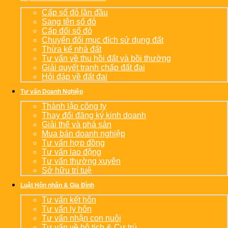
Cấp sổ đỏ lần đầu
Sang tên sổ đỏ
Cấp đổi sổ đỏ
Chuyển đổi mục đích sử dụng đất
Thừa kế nhà đất
Tư vấn về thu hồi đất và bồi thường
Giải quyết tranh chấp đất đai
Hỏi đáp về đất đai
Tư vấn Doanh Nghiệp
Thành lập công ty
Thay đổi đăng ký kinh doanh
Giải thể và phá sản
Mua bán doanh nghiệp
Tư vấn hợp đồng
Tư vấn lao động
Tư vấn thường xuyên
Sở hữu trí tuệ
Luật Hôn nhân & Gia Đình
Tư vấn kết hôn
Tư vấn ly hôn
Tư vấn nhận con nuôi
Tư vấn về hộ tịch & Cư trú