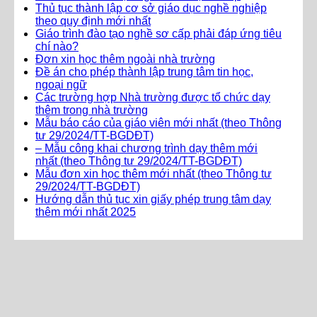
Thủ tục thành lập cơ sở giáo dục nghề nghiệp
theo quy định mới nhất
Giáo trình đào tạo nghề sơ cấp phải đáp ứng tiêu
chí nào?
Đơn xin học thêm ngoài nhà trường
Đề án cho phép thành lập trung tâm tin học,
ngoại ngữ
Các trường hợp Nhà trường được tổ chức dạy
thêm trong nhà trường
Mẫu báo cáo của giáo viên mới nhất (theo Thông
tư 29/2024/TT-BGDĐT)
– Mẫu công khai chương trình dạy thêm mới
nhất (theo Thông tư 29/2024/TT-BGDĐT)
Mẫu đơn xin học thêm mới nhất (theo Thông tư
29/2024/TT-BGDĐT)
Hướng dẫn thủ tục xin giấy phép trung tâm dạy
thêm mới nhất 2025