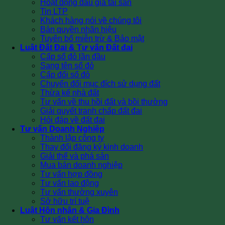
Hoạt động đấu giá tài sản
Tin LTP
Khách hàng nói về chúng tôi
Bản quyền nhãn hiệu
Tuyên bố miễn trừ & Bảo mật
Luật Đất Đai & Tư vấn Đất đai
Cấp sổ đỏ lần đầu
Sang tên sổ đỏ
Cấp đổi sổ đỏ
Chuyển đổi mục đích sử dụng đất
Thừa kế nhà đất
Tư vấn về thu hồi đất và bồi thường
Giải quyết tranh chấp đất đai
Hỏi đáp về đất đai
Tư vấn Doanh Nghiệp
Thành lập công ty
Thay đổi đăng ký kinh doanh
Giải thể và phá sản
Mua bán doanh nghiệp
Tư vấn hợp đồng
Tư vấn lao động
Tư vấn thường xuyên
Sở hữu trí tuệ
Luật Hôn nhân & Gia Đình
Tư vấn kết hôn