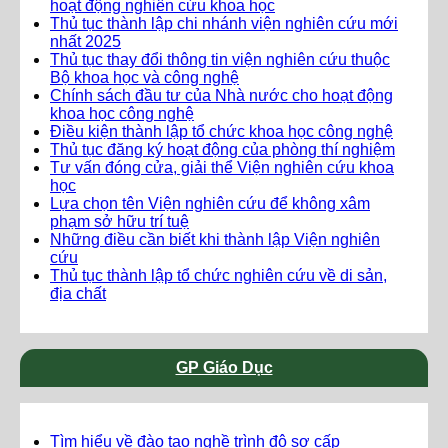
hoạt động nghiên cứu khoa học
Thủ tục thành lập chi nhánh viện nghiên cứu mới
nhất 2025
Thủ tục thay đổi thông tin viện nghiên cứu thuộc
Bộ khoa học và công nghệ
Chính sách đầu tư của Nhà nước cho hoạt động
khoa học công nghệ
Điều kiện thành lập tổ chức khoa học công nghệ
Thủ tục đăng ký hoạt động của phòng thí nghiệm
Tư vấn đóng cửa, giải thể Viện nghiên cứu khoa
học
Lựa chọn tên Viện nghiên cứu để không xâm
phạm sở hữu trí tuệ
Những điều cần biết khi thành lập Viện nghiên
cứu
Thủ tục thành lập tổ chức nghiên cứu về di sản,
địa chất
GP Giáo Dục
Tìm hiểu về đào tạo nghề trình độ sơ cấp