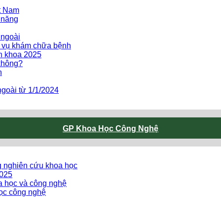
ệt Nam
 năng
 ngoài
h vụ khám chữa bệnh
ên khoa 2025
không?
h
goài từ 1/1/2024
GP Khoa Học Công Nghệ
g nghiên cứu khoa học
2025
oa học và công nghệ
ọc công nghệ