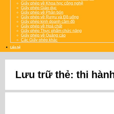
Giấy phép về Khoa học công nghệ
Giấy phép Giáo dục
Giấy phép về Phân bón
Giấy phép về Rượu và Đồ uống
Giấy phép kinh doanh cầm đồ
Giấy phép về Hoá chất
Giấy phép Thực phẩm chức năng
Giấy phép về Quảng cáo
Các Giấy phép khác
Liên hệ
Lưu trữ thẻ:
thi hàn