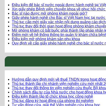
Điều kiện để bác sĩ nước ngoài được hành nghề tại Vi
Xin giấy phép Bệnh viện chuyên khoa về phục hồi chức
Bác sĩ nào được mở phòng khám ngoài giờ?
Giấy phép hành nghề cho Bác sĩ Việt Nam học tại nước
Thủ tục cấp mới giấy xác nhận nội dung quảng cáo dịc
Thủ tục thay đổi thời gian hoạt động phòng khám chuy
Mở phòng khám có bắt buộc phải thành lập pháp nhân 
Điểm mới về hệ thống thông tin quản lý khám chữa bện
Điều kiện mở phòng khám sản phụ khoa
Quy định về cấp giấy phép hành nghề cho bác sĩ nước n
Hướng dẫn quy định mới về thuế TNDN trong hoạt độn
Thủ tục thành lập chi nhánh viện nghiên cứu mới nhất 
Thủ tục thay đổi thông tin viện nghiên cứu thuộc Bộ kh
Chính sách đầu tư của Nhà nước cho hoạt động khoa h
Điều kiện thành lập tổ chức khoa học công nghệ
Thủ tục đăng ký hoạt động của phòng thí nghiệm
Tư vấn đóng cửa, giải thể Viện nghiên cứu khoa học