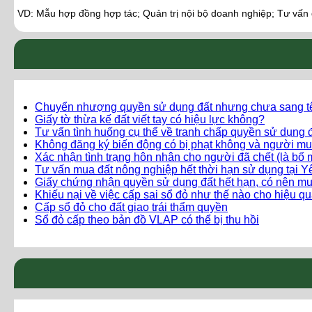
VD: Mẫu hợp đồng hợp tác; Quản trị nội bộ doanh nghiệp; Tư vấn
Chuyển nhượng quyền sử dụng đất nhưng chưa sang t
Giấy tờ thừa kế đất viết tay có hiệu lực không?
Tư vấn tình huống cụ thể về tranh chấp quyền sử dụng đ
Không đăng ký biến động có bị phạt không và người mu
Xác nhận tình trạng hôn nhân cho người đã chết (là bố 
Tư vấn mua đất nông nghiệp hết thời hạn sử dụng tại 
Giấy chứng nhận quyền sử dụng đất hết hạn, có nên m
Khiếu nại về việc cấp sai sổ đỏ như thế nào cho hiệu q
Cấp sổ đỏ cho đất giao trái thẩm quyền
Sổ đỏ cấp theo bản đồ VLAP có thể bị thu hồi