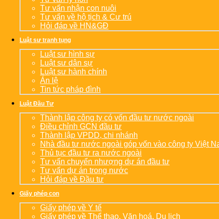
Tư vấn nhận con nuôi
Tư vấn về hộ tịch & Cư trú
Hỏi đáp về HN&GĐ
Luật sư tranh tụng
Luật sư hình sự
Luật sư dân sự
Luật sư hành chính
Án lệ
Tin tức pháp đình
Luật Đầu Tư
Thành lập công ty có vốn đầu tư nước ngoài
Điều chỉnh GCN đầu tư
Thành lập VPDD, chi nhánh
Nhà đầu tư nước ngoài góp vốn vào công ty Việt 
Thủ tục đầu tư ra nước ngoài
Tư vấn chuyển nhượng dự án đầu tư
Tư vấn dự án trong nước
Hỏi đáp về Đầu tư
Giấy phép con
Giấy phép về Y tế
Giấy phép về Thể thao, Văn hoá, Du lịch