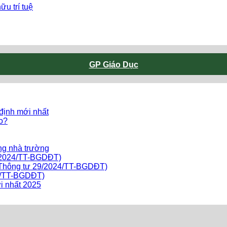
u trí tuệ
GP Giáo Dục
 định mới nhất
ào?
ng nhà trường
9/2024/TT-BGDĐT)
o Thông tư 29/2024/TT-BGDĐT)
24/TT-BGDĐT)
i nhất 2025