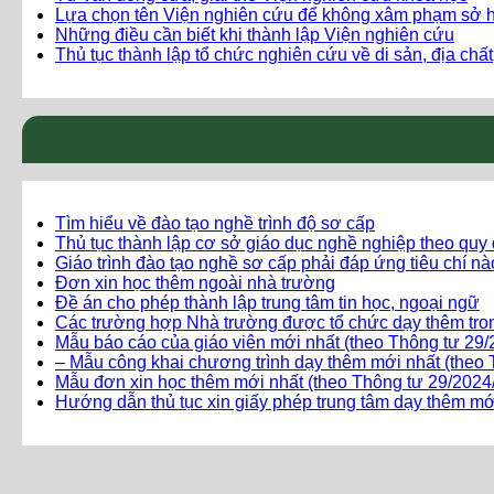
Lựa chọn tên Viện nghiên cứu để không xâm phạm sở hữ
Những điều cần biết khi thành lập Viện nghiên cứu
Thủ tục thành lập tổ chức nghiên cứu về di sản, địa chất
Tìm hiểu về đào tạo nghề trình độ sơ cấp
Thủ tục thành lập cơ sở giáo dục nghề nghiệp theo quy
Giáo trình đào tạo nghề sơ cấp phải đáp ứng tiêu chí n
Đơn xin học thêm ngoài nhà trường
Đề án cho phép thành lập trung tâm tin học, ngoại ngữ
Các trường hợp Nhà trường được tổ chức dạy thêm tro
Mẫu báo cáo của giáo viên mới nhất (theo Thông tư 2
– Mẫu công khai chương trình dạy thêm mới nhất (the
Mẫu đơn xin học thêm mới nhất (theo Thông tư 29/20
Hướng dẫn thủ tục xin giấy phép trung tâm dạy thêm mớ