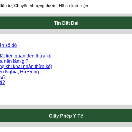
 đầu tư; Chuyển nhượng dự án; Hồ sơ khởi kiện…
Tin Đất Đai
ên sổ đỏ
ất liên quan đến thừa kế
a nên làm gì?
mẹ khi khai nhận thừa kế)
Yên Nghĩa, Hà Đông
ua?
uả?
Giấy Phép Y Tế