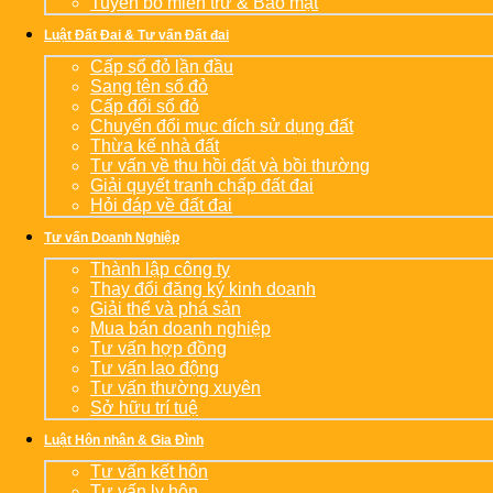
Tuyên bố miễn trừ & Bảo mật
Luật Đất Đai & Tư vấn Đất đai
Cấp sổ đỏ lần đầu
Sang tên sổ đỏ
Cấp đổi sổ đỏ
Chuyển đổi mục đích sử dụng đất
Thừa kế nhà đất
Tư vấn về thu hồi đất và bồi thường
Giải quyết tranh chấp đất đai
Hỏi đáp về đất đai
Tư vấn Doanh Nghiệp
Thành lập công ty
Thay đổi đăng ký kinh doanh
Giải thể và phá sản
Mua bán doanh nghiệp
Tư vấn hợp đồng
Tư vấn lao động
Tư vấn thường xuyên
Sở hữu trí tuệ
Luật Hôn nhân & Gia Đình
Tư vấn kết hôn
Tư vấn ly hôn