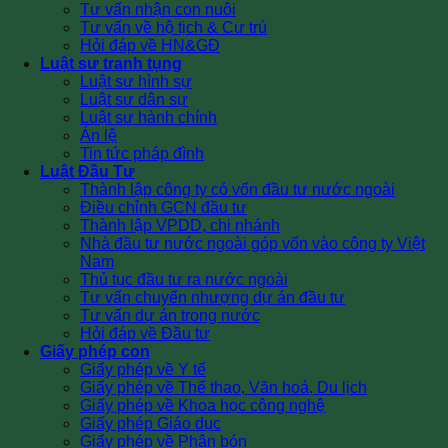
Tư vấn nhận con nuôi
Tư vấn về hộ tịch & Cư trú
Hỏi đáp về HN&GĐ
Luật sư tranh tụng
Luật sư hình sự
Luật sư dân sự
Luật sư hành chính
Án lệ
Tin tức pháp đình
Luật Đầu Tư
Thành lập công ty có vốn đầu tư nước ngoài
Điều chỉnh GCN đầu tư
Thành lập VPDD, chi nhánh
Nhà đầu tư nước ngoài góp vốn vào công ty Việt
Nam
Thủ tục đầu tư ra nước ngoài
Tư vấn chuyển nhượng dự án đầu tư
Tư vấn dự án trong nước
Hỏi đáp về Đầu tư
Giấy phép con
Giấy phép về Y tế
Giấy phép về Thể thao, Văn hoá, Du lịch
Giấy phép về Khoa học công nghệ
Giấy phép Giáo dục
Giấy phép về Phân bón