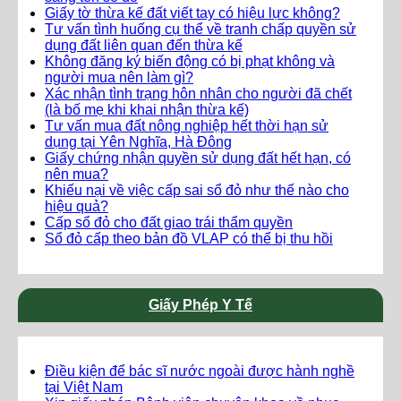
Giấy tờ thừa kế đất viết tay có hiệu lực không?
Tư vấn tình huống cụ thể về tranh chấp quyền sử
dụng đất liên quan đến thừa kế
Không đăng ký biến động có bị phạt không và
người mua nên làm gì?
Xác nhận tình trạng hôn nhân cho người đã chết
(là bố mẹ khi khai nhận thừa kế)
Tư vấn mua đất nông nghiệp hết thời hạn sử
dụng tại Yên Nghĩa, Hà Đông
Giấy chứng nhận quyền sử dụng đất hết hạn, có
nên mua?
Khiếu nại về việc cấp sai sổ đỏ như thế nào cho
hiệu quả?
Cấp sổ đỏ cho đất giao trái thẩm quyền
Sổ đỏ cấp theo bản đồ VLAP có thể bị thu hồi
Giấy Phép Y Tế
Điều kiện để bác sĩ nước ngoài được hành nghề
tại Việt Nam