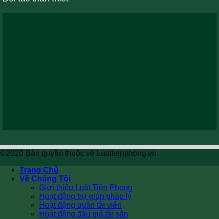
©2020 Bản quyền thuộc về Luattienphong.vn
Trang Chủ
Về Chúng Tôi
Giới thiệu Luật Tiền Phong
Hoạt động trợ giúp pháp lý
Hoạt động quản tài viên
Hoạt động đấu giá tài sản