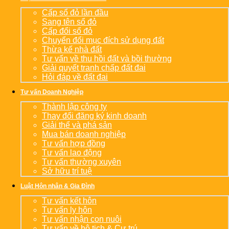
Cấp sổ đỏ lần đầu
Sang tên sổ đỏ
Cấp đổi sổ đỏ
Chuyển đổi mục đích sử dụng đất
Thừa kế nhà đất
Tư vấn về thu hồi đất và bồi thường
Giải quyết tranh chấp đất đai
Hỏi đáp về đất đai
Tư vấn Doanh Nghiệp
Thành lập công ty
Thay đổi đăng ký kinh doanh
Giải thể và phá sản
Mua bán doanh nghiệp
Tư vấn hợp đồng
Tư vấn lao động
Tư vấn thường xuyên
Sở hữu trí tuệ
Luật Hôn nhân & Gia Đình
Tư vấn kết hôn
Tư vấn ly hôn
Tư vấn nhận con nuôi
Tư vấn về hộ tịch & Cư trú