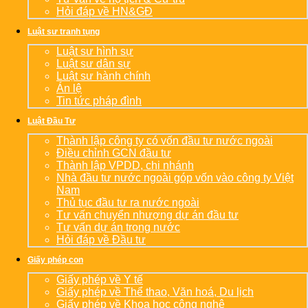
Hỏi đáp về HN&GĐ
Luật sư tranh tụng
Luật sư hình sự
Luật sư dân sự
Luật sư hành chính
Án lệ
Tin tức pháp đình
Luật Đầu Tư
Thành lập công ty có vốn đầu tư nước ngoài
Điều chỉnh GCN đầu tư
Thành lập VPDD, chi nhánh
Nhà đầu tư nước ngoài góp vốn vào công ty Việt
Nam
Thủ tục đầu tư ra nước ngoài
Tư vấn chuyển nhượng dự án đầu tư
Tư vấn dự án trong nước
Hỏi đáp về Đầu tư
Giấy phép con
Giấy phép về Y tế
Giấy phép về Thể thao, Văn hoá, Du lịch
Giấy phép về Khoa học công nghệ