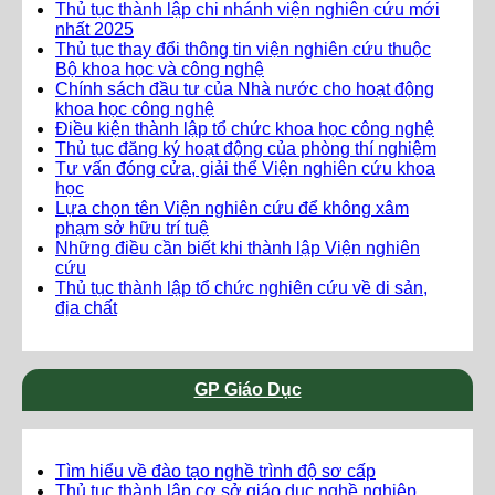
Thủ tục thành lập chi nhánh viện nghiên cứu mới
nhất 2025
Thủ tục thay đổi thông tin viện nghiên cứu thuộc
Bộ khoa học và công nghệ
Chính sách đầu tư của Nhà nước cho hoạt động
khoa học công nghệ
Điều kiện thành lập tổ chức khoa học công nghệ
Thủ tục đăng ký hoạt động của phòng thí nghiệm
Tư vấn đóng cửa, giải thể Viện nghiên cứu khoa
học
Lựa chọn tên Viện nghiên cứu để không xâm
phạm sở hữu trí tuệ
Những điều cần biết khi thành lập Viện nghiên
cứu
Thủ tục thành lập tổ chức nghiên cứu về di sản,
địa chất
GP Giáo Dục
Tìm hiểu về đào tạo nghề trình độ sơ cấp
Thủ tục thành lập cơ sở giáo dục nghề nghiệp