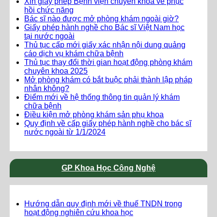
Xin giấy phép Bệnh viện chuyên khoa về phục
hồi chức năng
Bác sĩ nào được mở phòng khám ngoài giờ?
Giấy phép hành nghề cho Bác sĩ Việt Nam học
tại nước ngoài
Thủ tục cấp mới giấy xác nhận nội dung quảng
cáo dịch vụ khám chữa bệnh
Thủ tục thay đổi thời gian hoạt động phòng khám
chuyên khoa 2025
Mở phòng khám có bắt buộc phải thành lập pháp
nhân không?
Điểm mới về hệ thống thông tin quản lý khám
chữa bệnh
Điều kiện mở phòng khám sản phụ khoa
Quy định về cấp giấy phép hành nghề cho bác sĩ
nước ngoài từ 1/1/2024
GP Khoa Học Công Nghệ
Hướng dẫn quy định mới về thuế TNDN trong
hoạt động nghiên cứu khoa học