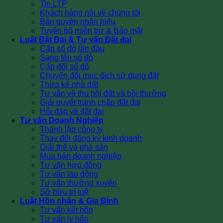
Tin LTP
Khách hàng nói về chúng tôi
Bản quyền nhãn hiệu
Tuyên bố miễn trừ & Bảo mật
Luật Đất Đai & Tư vấn Đất đai
Cấp sổ đỏ lần đầu
Sang tên sổ đỏ
Cấp đổi sổ đỏ
Chuyển đổi mục đích sử dụng đất
Thừa kế nhà đất
Tư vấn về thu hồi đất và bồi thường
Giải quyết tranh chấp đất đai
Hỏi đáp về đất đai
Tư vấn Doanh Nghiệp
Thành lập công ty
Thay đổi đăng ký kinh doanh
Giải thể và phá sản
Mua bán doanh nghiệp
Tư vấn hợp đồng
Tư vấn lao động
Tư vấn thường xuyên
Sở hữu trí tuệ
Luật Hôn nhân & Gia Đình
Tư vấn kết hôn
Tư vấn ly hôn