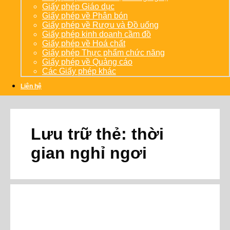
Giấy phép Giáo dục
Giấy phép về Phân bón
Giấy phép về Rượu và Đồ uống
Giấy phép kinh doanh cầm đồ
Giấy phép về Hoá chất
Giấy phép Thực phẩm chức năng
Giấy phép về Quảng cáo
Các Giấy phép khác
Liên hệ
Lưu trữ thẻ:
thời
gian nghỉ ngơi