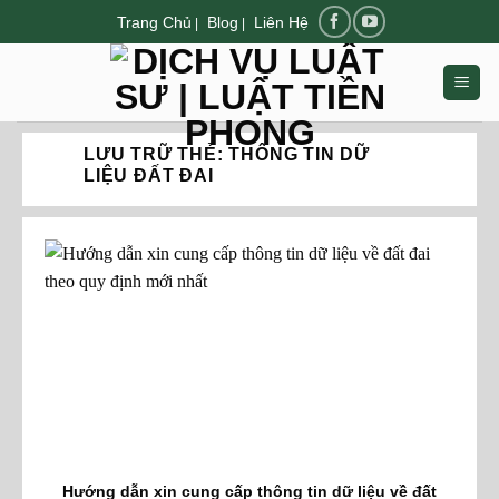
Chuyển
Trang Chủ
Blog
Liên Hệ
|
|
đến
nội
dung
LƯU TRỮ THẺ:
THÔNG TIN DỮ
LIỆU ĐẤT ĐAI
Hướng dẫn xin cung cấp thông tin dữ liệu về đất