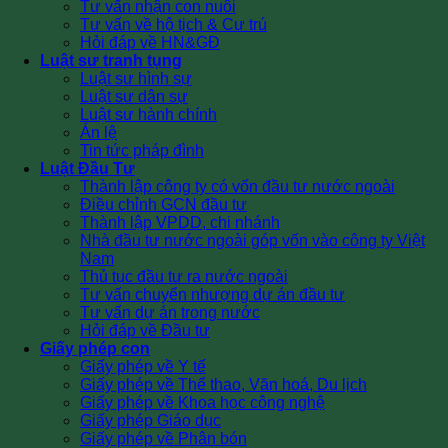
Tư vấn nhận con nuôi
Tư vấn về hộ tịch & Cư trú
Hỏi đáp về HN&GĐ
Luật sư tranh tụng
Luật sư hình sự
Luật sư dân sự
Luật sư hành chính
Án lệ
Tin tức pháp đình
Luật Đầu Tư
Thành lập công ty có vốn đầu tư nước ngoài
Điều chỉnh GCN đầu tư
Thành lập VPDD, chi nhánh
Nhà đầu tư nước ngoài góp vốn vào công ty Việt
Nam
Thủ tục đầu tư ra nước ngoài
Tư vấn chuyển nhượng dự án đầu tư
Tư vấn dự án trong nước
Hỏi đáp về Đầu tư
Giấy phép con
Giấy phép về Y tế
Giấy phép về Thể thao, Văn hoá, Du lịch
Giấy phép về Khoa học công nghệ
Giấy phép Giáo dục
Giấy phép về Phân bón