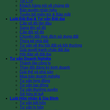
Tin LTP
Khách hàng nói về chúng tôi
Bản quyền nhãn hiệu
Tuyên bố miễn trừ & Bảo mật
Luật Đất Đai & Tư vấn Đất đai
Cấp sổ đỏ lần đầu
Sang tên sổ đỏ
Cấp đổi sổ đỏ
Chuyển đổi mục đích sử dụng đất
Thừa kế nhà đất
Tư vấn về thu hồi đất và bồi thường
Giải quyết tranh chấp đất đai
Hỏi đáp về đất đai
Tư vấn Doanh Nghiệp
Thành lập công ty
Thay đổi đăng ký kinh doanh
Giải thể và phá sản
Mua bán doanh nghiệp
Tư vấn hợp đồng
Tư vấn lao động
Tư vấn thường xuyên
Sở hữu trí tuệ
Luật Hôn nhân & Gia Đình
Tư vấn kết hôn
Tư vấn ly hôn