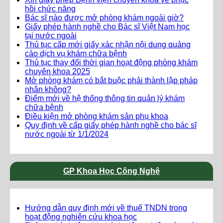
hồi chức năng
Bác sĩ nào được mở phòng khám ngoài giờ?
Giấy phép hành nghề cho Bác sĩ Việt Nam học
tại nước ngoài
Thủ tục cấp mới giấy xác nhận nội dung quảng
cáo dịch vụ khám chữa bệnh
Thủ tục thay đổi thời gian hoạt động phòng khám
chuyên khoa 2025
Mở phòng khám có bắt buộc phải thành lập pháp
nhân không?
Điểm mới về hệ thống thông tin quản lý khám
chữa bệnh
Điều kiện mở phòng khám sản phụ khoa
Quy định về cấp giấy phép hành nghề cho bác sĩ
nước ngoài từ 1/1/2024
GP Khoa Học Công Nghệ
Hướng dẫn quy định mới về thuế TNDN trong
hoạt động nghiên cứu khoa học