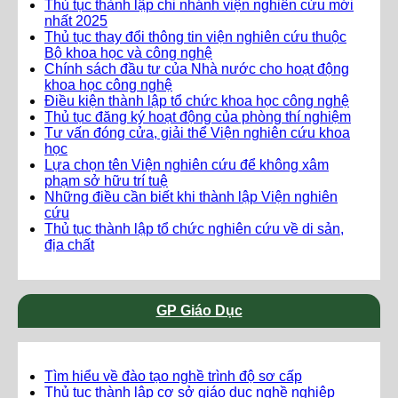
Thủ tục thành lập chi nhánh viện nghiên cứu mới
nhất 2025
Thủ tục thay đổi thông tin viện nghiên cứu thuộc
Bộ khoa học và công nghệ
Chính sách đầu tư của Nhà nước cho hoạt động
khoa học công nghệ
Điều kiện thành lập tổ chức khoa học công nghệ
Thủ tục đăng ký hoạt động của phòng thí nghiệm
Tư vấn đóng cửa, giải thể Viện nghiên cứu khoa
học
Lựa chọn tên Viện nghiên cứu để không xâm
phạm sở hữu trí tuệ
Những điều cần biết khi thành lập Viện nghiên
cứu
Thủ tục thành lập tổ chức nghiên cứu về di sản,
địa chất
GP Giáo Dục
Tìm hiểu về đào tạo nghề trình độ sơ cấp
Thủ tục thành lập cơ sở giáo dục nghề nghiệp