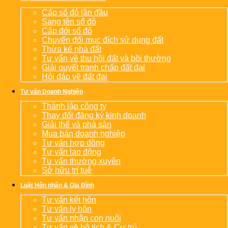
Cấp sổ đỏ lần đầu
Sang tên sổ đỏ
Cấp đổi sổ đỏ
Chuyển đổi mục đích sử dụng đất
Thừa kế nhà đất
Tư vấn về thu hồi đất và bồi thường
Giải quyết tranh chấp đất đai
Hỏi đáp về đất đai
Tư vấn Doanh Nghiệp
Thành lập công ty
Thay đổi đăng ký kinh doanh
Giải thể và phá sản
Mua bán doanh nghiệp
Tư vấn hợp đồng
Tư vấn lao động
Tư vấn thường xuyên
Sở hữu trí tuệ
Luật Hôn nhân & Gia Đình
Tư vấn kết hôn
Tư vấn ly hôn
Tư vấn nhận con nuôi
Tư vấn về hộ tịch & Cư trú