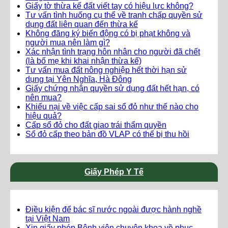
Giấy tờ thừa kế đất viết tay có hiệu lực không?
Tư vấn tình huống cụ thể về tranh chấp quyền sử
dụng đất liên quan đến thừa kế
Không đăng ký biến động có bị phạt không và
người mua nên làm gì?
Xác nhận tình trạng hôn nhân cho người đã chết
(là bố mẹ khi khai nhận thừa kế)
Tư vấn mua đất nông nghiệp hết thời hạn sử
dụng tại Yên Nghĩa, Hà Đông
Giấy chứng nhận quyền sử dụng đất hết hạn, có
nên mua?
Khiếu nại về việc cấp sai sổ đỏ như thế nào cho
hiệu quả?
Cấp sổ đỏ cho đất giao trái thẩm quyền
Sổ đỏ cấp theo bản đồ VLAP có thể bị thu hồi
Giấy Phép Y Tế
Điều kiện để bác sĩ nước ngoài được hành nghề
tại Việt Nam
Xin giấy phép Bệnh viện chuyên khoa về phục