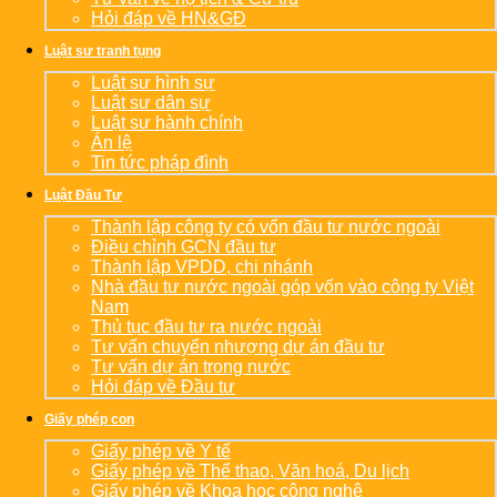
Hỏi đáp về HN&GĐ
Luật sư tranh tụng
Luật sư hình sự
Luật sư dân sự
Luật sư hành chính
Án lệ
Tin tức pháp đình
Luật Đầu Tư
Thành lập công ty có vốn đầu tư nước ngoài
Điều chỉnh GCN đầu tư
Thành lập VPDD, chi nhánh
Nhà đầu tư nước ngoài góp vốn vào công ty Việt
Nam
Thủ tục đầu tư ra nước ngoài
Tư vấn chuyển nhượng dự án đầu tư
Tư vấn dự án trong nước
Hỏi đáp về Đầu tư
Giấy phép con
Giấy phép về Y tế
Giấy phép về Thể thao, Văn hoá, Du lịch
Giấy phép về Khoa học công nghệ