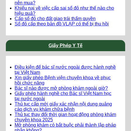
nên mua?
Khiếu nại về việc cấp sai sổ đỏ như thế nào cho
hiệu quả?
Cấp sổ đỏ cho đất giao trái thẩm quyền
Sổ đỏ cấp theo bản đồ VLAP có thể bị thu hồi
Giấy Phép Y Tế
Điều kiện để bác sĩ nước ngoài được hành nghề
tại Việt Nam
Xin giấy phép Bệnh viện chuyên khoa về phục
hồi chức năng
Bác sĩ nào được mở phòng khám ngoài giờ?
Giấy phép hành nghề cho Bác sĩ Việt Nam học
tại nước ngoài
Thủ tục cấp mới giấy xác nhận nội dung quảng
cáo dịch vụ khám chữa bệnh
Thủ tục thay đổi thời gian hoạt động phòng khám
chuyên khoa 2025
Mở phòng khám có bắt buộc phải thành lập pháp
nhân không?