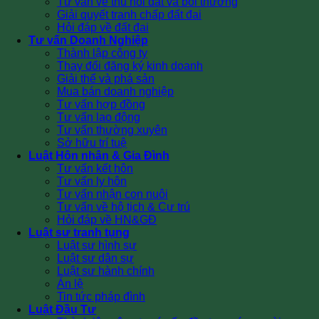
Tư vấn về thu hồi đất và bồi thường
Giải quyết tranh chấp đất đai
Hỏi đáp về đất đai
Tư vấn Doanh Nghiệp
Thành lập công ty
Thay đổi đăng ký kinh doanh
Giải thể và phá sản
Mua bán doanh nghiệp
Tư vấn hợp đồng
Tư vấn lao động
Tư vấn thường xuyên
Sở hữu trí tuệ
Luật Hôn nhân & Gia Đình
Tư vấn kết hôn
Tư vấn ly hôn
Tư vấn nhận con nuôi
Tư vấn về hộ tịch & Cư trú
Hỏi đáp về HN&GĐ
Luật sư tranh tụng
Luật sư hình sự
Luật sư dân sự
Luật sư hành chính
Án lệ
Tin tức pháp đình
Luật Đầu Tư