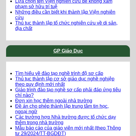
Lựa chọn tên Viện nghiên cứu để không xâm
phạm sở hữu trí tuệ
Những điều cần biết khi thành lập Viện nghiên
cứu
Thủ tục thành lập tổ chức nghiên cứu về di sản,
địa chất
GP Giáo Dục
Tìm hiểu về đào tạo nghề trình độ sơ cấp
Thủ tục thành lập cơ sở giáo dục nghề nghiệp
theo quy định mới nhất
Giáo trình đào tạo nghề sơ cấp phải đáp ứng tiêu
chí nào?
Đơn xin học thêm ngoài nhà trường
Đề án cho phép thành lập trung tâm tin học,
ngoại ngữ
Các trường hợp Nhà trường được tổ chức dạy
thêm trong nhà trường
Mẫu báo cáo của giáo viên mới nhất (theo Thông
tư 29/2024/TT-BGDĐT)