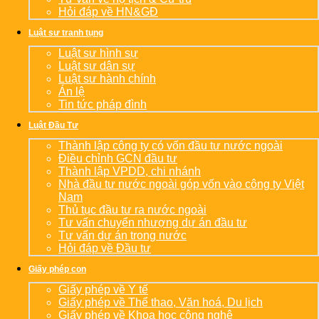
Hỏi đáp về HN&GĐ
Luật sư tranh tụng
Luật sư hình sự
Luật sư dân sự
Luật sư hành chính
Án lệ
Tin tức pháp đình
Luật Đầu Tư
Thành lập công ty có vốn đầu tư nước ngoài
Điều chỉnh GCN đầu tư
Thành lập VPDD, chi nhánh
Nhà đầu tư nước ngoài góp vốn vào công ty Việt
Nam
Thủ tục đầu tư ra nước ngoài
Tư vấn chuyển nhượng dự án đầu tư
Tư vấn dự án trong nước
Hỏi đáp về Đầu tư
Giấy phép con
Giấy phép về Y tế
Giấy phép về Thể thao, Văn hoá, Du lịch
Giấy phép về Khoa học công nghệ