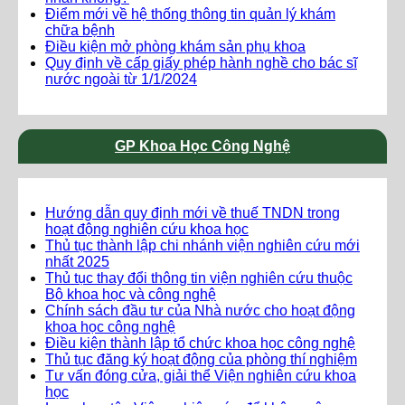
Điểm mới về hệ thống thông tin quản lý khám
chữa bệnh
Điều kiện mở phòng khám sản phụ khoa
Quy định về cấp giấy phép hành nghề cho bác sĩ
nước ngoài từ 1/1/2024
GP Khoa Học Công Nghệ
Hướng dẫn quy định mới về thuế TNDN trong
hoạt động nghiên cứu khoa học
Thủ tục thành lập chi nhánh viện nghiên cứu mới
nhất 2025
Thủ tục thay đổi thông tin viện nghiên cứu thuộc
Bộ khoa học và công nghệ
Chính sách đầu tư của Nhà nước cho hoạt động
khoa học công nghệ
Điều kiện thành lập tổ chức khoa học công nghệ
Thủ tục đăng ký hoạt động của phòng thí nghiệm
Tư vấn đóng cửa, giải thể Viện nghiên cứu khoa
học