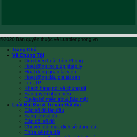
©2020 Bản quyền thuộc về Luattienphong.vn
Trang Chủ
Về Chúng Tôi
Giới thiệu Luật Tiền Phong
Hoạt động trợ giúp pháp lý
Hoạt động quản tài viên
Hoạt động đấu giá tài sản
Tin LTP
Khách hàng nói về chúng tôi
Bản quyền nhãn hiệu
Tuyên bố miễn trừ & Bảo mật
Luật Đất Đai & Tư vấn Đất đai
Cấp sổ đỏ lần đầu
Sang tên sổ đỏ
Cấp đổi sổ đỏ
Chuyển đổi mục đích sử dụng đất
Thừa kế nhà đất