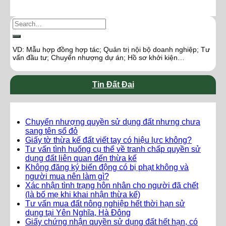
VD: Mẫu hợp đồng hợp tác; Quản trị nội bộ doanh nghiệp; Tư
vấn đầu tư; Chuyển nhượng dự án; Hồ sơ khởi kiện…
Tin Đất Đai
Chuyển nhượng quyền sử dụng đất nhưng chưa
sang tên sổ đỏ
Giấy tờ thừa kế đất viết tay có hiệu lực không?
Tư vấn tình huống cụ thể về tranh chấp quyền sử
dụng đất liên quan đến thừa kế
Không đăng ký biến động có bị phạt không và
người mua nên làm gì?
Xác nhận tình trạng hôn nhân cho người đã chết
(là bố mẹ khi khai nhận thừa kế)
Tư vấn mua đất nông nghiệp hết thời hạn sử
dụng tại Yên Nghĩa, Hà Đông
Giấy chứng nhận quyền sử dụng đất hết hạn, có