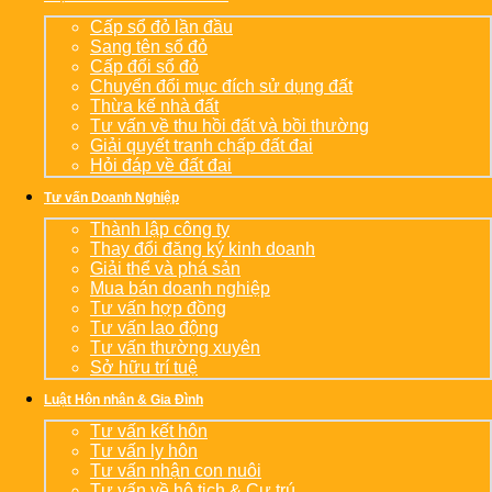
Cấp sổ đỏ lần đầu
Sang tên sổ đỏ
Cấp đổi sổ đỏ
Chuyển đổi mục đích sử dụng đất
Thừa kế nhà đất
Tư vấn về thu hồi đất và bồi thường
Giải quyết tranh chấp đất đai
Hỏi đáp về đất đai
Tư vấn Doanh Nghiệp
Thành lập công ty
Thay đổi đăng ký kinh doanh
Giải thể và phá sản
Mua bán doanh nghiệp
Tư vấn hợp đồng
Tư vấn lao động
Tư vấn thường xuyên
Sở hữu trí tuệ
Luật Hôn nhân & Gia Đình
Tư vấn kết hôn
Tư vấn ly hôn
Tư vấn nhận con nuôi
Tư vấn về hộ tịch & Cư trú