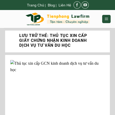
Chuyển
Trang Chủ
Blog
Liên Hệ
|
|
đến
nội
dung
LƯU TRỮ THẺ:
THỦ TỤC XIN CẤP
GIẤY CHỨNG NHẬN KINH DOANH
DỊCH VỤ TƯ VẤN DU HỌC