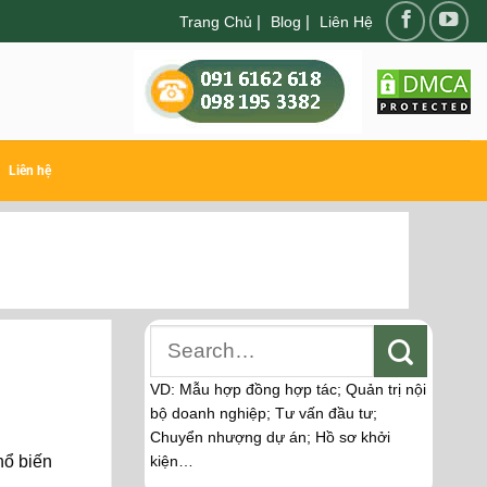
|
|
Trang Chủ
Blog
Liên Hệ
Liên hệ
VD: Mẫu hợp đồng hợp tác; Quản trị nội
bộ doanh nghiệp; Tư vấn đầu tư;
Chuyển nhượng dự án; Hồ sơ khởi
hổ biến
kiện…