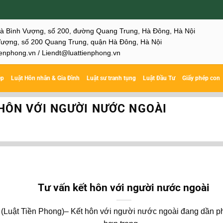
hà Bình Vượng, số 200, đường Quang Trung, Hà Đông, Hà Nội
ượng, số 200 Quang Trung, quận Hà Đông, Hà Nội
enphong.vn / Liendt@luattienphong.vn
ệp
Luật Hôn nhân & Gia Đình
Luật sư tranh tụng
Luật Đầu Tư
Giấy phép con
HÔN VỚI NGƯỜI NƯỚC NGOÀI
Tư vấn kết hôn với người nước ngoài
(Luật Tiền Phong)– Kết hôn với người nước ngoài đang dần p