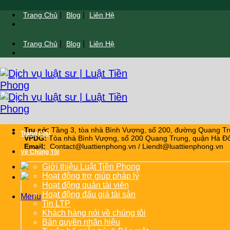
Chuyển
|
|
Trang Chủ
Blog
Liên Hệ
đến
nội
|
|
Trang Chủ
Blog
Liên Hệ
dung
Trụ sở:
Tầng 3, tòa nhà Bình Vượng, số 200, đường Quang Tr
Trang Chủ
VPDG:
Tòa nhà Bình Vượng, số 200 Quang Trung, quận Hà Đô
Email:
Contact@luattienphong.vn / Liendt@luattienphong.vn
Về Chúng Tôi
Giới thiệu Luật Tiền Phong
Hoạt động trợ giúp pháp lý
Hoạt động quản tài viên
Hoạt động đấu giá tài sản
Menu
Tin LTP
Khách hàng nói về chúng tôi
Bản quyền nhãn hiệu