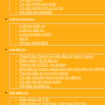
Tư vấn nhận con nuôi
Tư vấn về hộ tịch & Cư trú
Hỏi đáp về HN&GĐ
Luật sư tranh tụng
Luật sư hình sự
Luật sư dân sự
Luật sư hành chính
Án lệ
Tin tức pháp đình
Luật Đầu Tư
Thành lập công ty có vốn đầu tư nước ngoài
Điều chỉnh GCN đầu tư
Thành lập VPDD, chi nhánh
Nhà đầu tư nước ngoài góp vốn vào công ty Việt 
Thủ tục đầu tư ra nước ngoài
Tư vấn chuyển nhượng dự án đầu tư
Tư vấn dự án trong nước
Hỏi đáp về Đầu tư
Giấy phép con
Giấy phép về Y tế
Giấy phép về Thể thao, Văn hoá, Du lịch