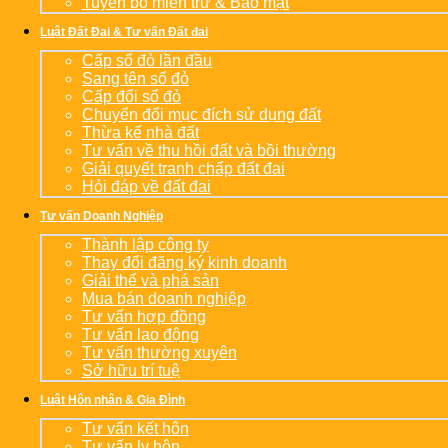
Tuyên bố miễn trừ & Bảo mật
Luật Đất Đai & Tư vấn Đất đai
Cấp sổ đỏ lần đầu
Sang tên sổ đỏ
Cấp đổi sổ đỏ
Chuyển đổi mục đích sử dụng đất
Thừa kế nhà đất
Tư vấn về thu hồi đất và bồi thường
Giải quyết tranh chấp đất đai
Hỏi đáp về đất đai
Tư vấn Doanh Nghiệp
Thành lập công ty
Thay đổi đăng ký kinh doanh
Giải thể và phá sản
Mua bán doanh nghiệp
Tư vấn hợp đồng
Tư vấn lao động
Tư vấn thường xuyên
Sở hữu trí tuệ
Luật Hôn nhân & Gia Đình
Tư vấn kết hôn
Tư vấn ly hôn