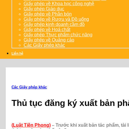
Giấy phép về Khoa học công nghệ
Giấy phép Giáo dục
Giấy phép về Phân bón
Giấy phép về Rượu và Đồ uống
Giấy phép kinh doanh cầm đồ
Giấy phép về Hoá chất
Giấy phép Thực phẩm chức năng
Giấy phép về Quảng cáo
Các Giấy phép khác
Liên hệ
Các Giấy phép khác
Thủ tục đăng ký xuất bản p
(
Luật Tiền Phong
)
– Trước khi xuất bản tác phẩm, tài