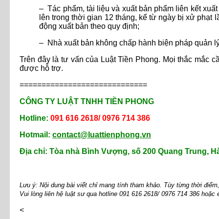
– Tác phẩm, tài liệu và xuất bản phẩm liên kết xuất 
lên trong thời gian 12 tháng, kể từ ngày bị xử phạt
động xuất bản theo quy định;
– Nhà xuất bản không chấp hành biện pháp quản lý 
Trên đây là tư vấn của Luật Tiền Phong. Mọi thắc mắc cầ
được hỗ trợ.
=============================
CÔNG TY LUẬT TNHH TIỀN PHONG
Hotline:
091 616 2618/ 0976 714 386
Hotmail:
contact@luattienphong.vn
Địa chỉ: Tòa nhà Bình Vượng, số 200 Quang Trung, H
Lưu ý: Nội dung bài viết chỉ mang tính tham khảo. Tùy từng thời điể
Vui lòng liên hệ luật sư qua hotline 091 616 2618/ 0976 714 386 hoặc
<