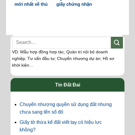
mới nhất về thủ
giấy chứng nhận
tục cấp lại giấy
đủ điều kiện hoạt
phép xe tập lái
động thể dục
thẩm mỹ
VD: Mẫu hợp đồng hợp tác; Quản trị nội bộ doanh
nghiệp; Tư vấn đầu tư; Chuyển nhượng dự án; Hồ sơ
khởi kiện…
Tin Đất Đai
Chuyển nhượng quyền sử dụng đất nhưng
chưa sang tên sổ đỏ
Giấy tờ thừa kế đất viết tay có hiệu lực
không?