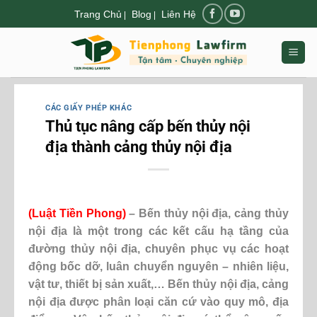
Chuyển
Trang Chủ
Blog
Liên Hệ
|
|
đến
nội
dung
CÁC GIẤY PHÉP KHÁC
Thủ tục nâng cấp bến thủy nội
địa thành cảng thủy nội địa
(
Luật Tiền Phong
)
– Bến thủy nội địa, cảng thủy
nội địa là một trong các kết cấu hạ tầng của
đường thủy nội địa, chuyên phục vụ các hoạt
động bốc dỡ, luân chuyển nguyên – nhiên liệu,
vật tư, thiết bị sản xuất,… Bến thủy nội địa, cảng
nội địa được phân loại căn cứ vào quy mô, địa