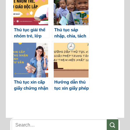
VĐT nước ngoài
Thủ tục giải thể
Thủ tục sáp
nhóm trẻ, lớp
nhập, chia, tách
mẫu giáo độc lập
trường trung
học cơ sở ngoài
công lập
Thủ tục xin cấp
Hướng dẫn thủ
giấy chứng nhận
tục xin giấy phép
kinh doanh dịch
trung tâm dạy
vụ tư vấn du học
thêm mới nhất
2025