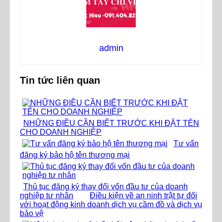
admin
Tin tức liên quan
NHỮNG ĐIỀU CẦN BIẾT TRƯỚC KHI ĐẶT TÊN
CHO DOANH NGHIỆP
Tư vấn
đăng ký bảo hộ tên thương mại
Thủ tục đăng ký thay đổi vốn đầu tư của doanh
nghiệp tư nhân
Điều kiện về an ninh trật tự đối
với hoạt động kinh doanh dịch vụ cầm đồ và dịch vụ
bảo vệ