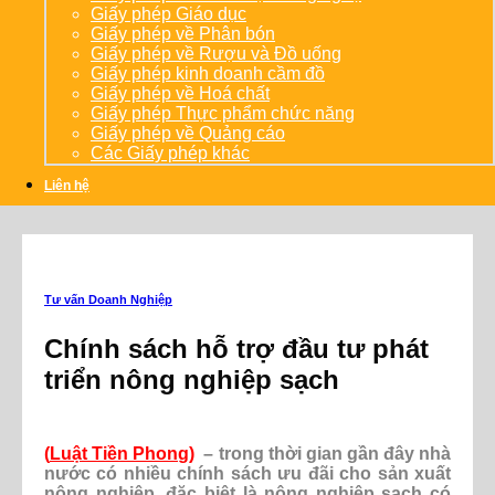
Giấy phép Giáo dục
Giấy phép về Phân bón
Giấy phép về Rượu và Đồ uống
Giấy phép kinh doanh cầm đồ
Giấy phép về Hoá chất
Giấy phép Thực phẩm chức năng
Giấy phép về Quảng cáo
Các Giấy phép khác
Liên hệ
Tư vấn Doanh Nghiệp
Chính sách hỗ trợ đầu tư phát
triển nông nghiệp sạch
(
Luật Tiền Phong
)
– trong thời gian gần đây nhà
nước có nhiều chính sách ưu đãi cho sản xuất
nông nghiệp, đặc biệt là nông nghiệp sạch có