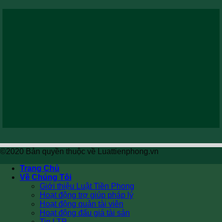
©2020 Bản quyền thuộc về Luattienphong.vn
Trang Chủ
Về Chúng Tôi
Giới thiệu Luật Tiền Phong
Hoạt động trợ giúp pháp lý
Hoạt động quản tài viên
Hoạt động đấu giá tài sản
Tin LTP