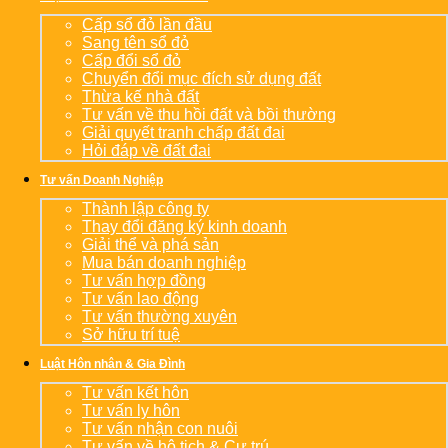
Cấp sổ đỏ lần đầu
Sang tên sổ đỏ
Cấp đổi sổ đỏ
Chuyển đổi mục đích sử dụng đất
Thừa kế nhà đất
Tư vấn về thu hồi đất và bồi thường
Giải quyết tranh chấp đất đai
Hỏi đáp về đất đai
Tư vấn Doanh Nghiệp
Thành lập công ty
Thay đổi đăng ký kinh doanh
Giải thể và phá sản
Mua bán doanh nghiệp
Tư vấn hợp đồng
Tư vấn lao động
Tư vấn thường xuyên
Sở hữu trí tuệ
Luật Hôn nhân & Gia Đình
Tư vấn kết hôn
Tư vấn ly hôn
Tư vấn nhận con nuôi
Tư vấn về hộ tịch & Cư trú