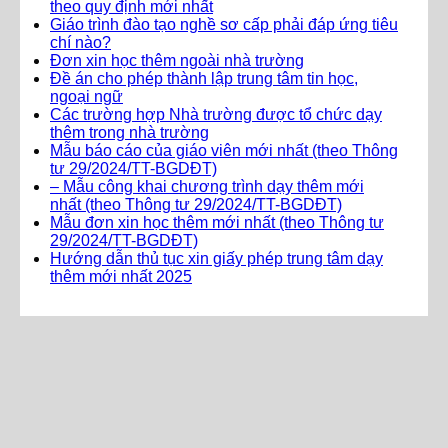
theo quy định mới nhất
Giáo trình đào tạo nghề sơ cấp phải đáp ứng tiêu
chí nào?
Đơn xin học thêm ngoài nhà trường
Đề án cho phép thành lập trung tâm tin học,
ngoại ngữ
Các trường hợp Nhà trường được tổ chức dạy
thêm trong nhà trường
Mẫu báo cáo của giáo viên mới nhất (theo Thông
tư 29/2024/TT-BGDĐT)
– Mẫu công khai chương trình dạy thêm mới
nhất (theo Thông tư 29/2024/TT-BGDĐT)
Mẫu đơn xin học thêm mới nhất (theo Thông tư
29/2024/TT-BGDĐT)
Hướng dẫn thủ tục xin giấy phép trung tâm dạy
thêm mới nhất 2025