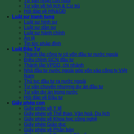
Tư vấn nhận con nuôi
Tư vấn về hộ tịch & Cư trú
Hỏi đáp về HN&GĐ
Luật sư tranh tụng
Luật sư hình sự
Luật sư dân sự
Luật sư hành chính
Án lệ
Tin tức pháp đình
Luật Đầu Tư
Thành lập công ty có vốn đầu tư nước ngoài
Điều chỉnh GCN đầu tư
Thành lập VPDD, chi nhánh
Nhà đầu tư nước ngoài góp vốn vào công ty Việt
Nam
Thủ tục đầu tư ra nước ngoài
Tư vấn chuyển nhượng dự án đầu tư
Tư vấn dự án trong nước
Hỏi đáp về Đầu tư
Giấy phép con
Giấy phép về Y tế
Giấy phép về Thể thao, Văn hoá, Du lịch
Giấy phép về Khoa học công nghệ
Giấy phép Giáo dục
Giấy phép về Phân bón