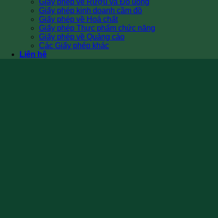
Giấy phép về Rượu và Đồ uống
Giấy phép kinh doanh cầm đồ
Giấy phép về Hoá chất
Giấy phép Thực phẩm chức năng
Giấy phép về Quảng cáo
Các Giấy phép khác
Liên hệ