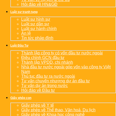
Hỏi đáp về HN&GĐ
Luật sư tranh tụng
Luật sư hình sự
Luật sư dân sự
Luật sư hành chính
Án lệ
Tin tức pháp đình
Luật Đầu Tư
Thành lập công ty có vốn đầu tư nước ngoài
Điều chỉnh GCN đầu tư
Thành lập VPDD, chi nhánh
Nhà đầu tư nước ngoài góp vốn vào công ty Việt
Nam
Thủ tục đầu tư ra nước ngoài
Tư vấn chuyển nhượng dự án đầu tư
Tư vấn dự án trong nước
Hỏi đáp về Đầu tư
Giấy phép con
Giấy phép về Y tế
Giấy phép về Thể thao, Văn hoá, Du lịch
Giấy phép về Khoa học công nghệ