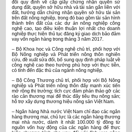
đổi quy định về cấp giấy chứng nhận quyền sử
dụng đất, quyền sở hữu nhà và tài sản gắn liền với
đất, hướng dẫn chứng nhận quyền sở hữu tài sản
trên đất nông nghiệp, trong đó bao gồm tài sản hình
thành trên đất của các dự án nông nghiệp công
nghệ cao, tạo điều kiện thuận lợi nhất cho doanh
nghiệp thực hiện thủ tục đăng ký giao dịch bảo đảm
vay vốn ngân hàng trong tháng 3 năm 2017.
– Bộ Khoa học và Công nghệ chủ trì, phối hợp với
Bộ Nông nghiệp và Phát triển nông thôn nghiên
cứu, đề xuất sửa đổi, bổ sung quy định pháp luật về
công nghệ cao theo hướng phù hợp với thực tiễn,
có tính đến đặc thù của ngành nông nghiệp.
– Bộ Công Thương chủ trì, phối hợp với Bộ Nông
nghiệp và Phát triển nông thôn đẩy mạnh xúc tiến
mở rộng thị trường; tích cực đàm phán tháo gỡ các
rào cản thương mại để thúc đẩy tiêu thụ nông sản;
hỗ trợ xây dựng thương hiệu nông sản Việt Nam.
– Ngân hàng Nhà nước Việt Nam chỉ đạo các ngân
hàng thương mại, chủ lực là các ngân hàng thương
mại nhà nước, dành ít nhất 100.000 tỷ đồng từ
nguồn vốn huy động của các ngân hàng để thực