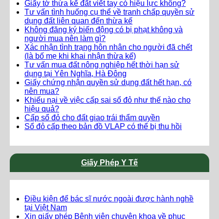
Giấy tờ thừa kế đất viết tay có hiệu lực không?
Tư vấn tình huống cụ thể về tranh chấp quyền sử
dụng đất liên quan đến thừa kế
Không đăng ký biến động có bị phạt không và
người mua nên làm gì?
Xác nhận tình trạng hôn nhân cho người đã chết
(là bố mẹ khi khai nhận thừa kế)
Tư vấn mua đất nông nghiệp hết thời hạn sử
dụng tại Yên Nghĩa, Hà Đông
Giấy chứng nhận quyền sử dụng đất hết hạn, có
nên mua?
Khiếu nại về việc cấp sai sổ đỏ như thế nào cho
hiệu quả?
Cấp sổ đỏ cho đất giao trái thẩm quyền
Sổ đỏ cấp theo bản đồ VLAP có thể bị thu hồi
Giấy Phép Y Tế
Điều kiện để bác sĩ nước ngoài được hành nghề
tại Việt Nam
Xin giấy phép Bệnh viện chuyên khoa về phục