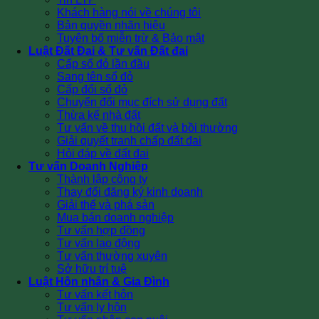
Khách hàng nói về chúng tôi
Bản quyền nhãn hiệu
Tuyên bố miễn trừ & Bảo mật
Luật Đất Đai & Tư vấn Đất đai
Cấp sổ đỏ lần đầu
Sang tên sổ đỏ
Cấp đổi sổ đỏ
Chuyển đổi mục đích sử dụng đất
Thừa kế nhà đất
Tư vấn về thu hồi đất và bồi thường
Giải quyết tranh chấp đất đai
Hỏi đáp về đất đai
Tư vấn Doanh Nghiệp
Thành lập công ty
Thay đổi đăng ký kinh doanh
Giải thể và phá sản
Mua bán doanh nghiệp
Tư vấn hợp đồng
Tư vấn lao động
Tư vấn thường xuyên
Sở hữu trí tuệ
Luật Hôn nhân & Gia Đình
Tư vấn kết hôn
Tư vấn ly hôn