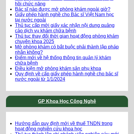
hồi chức năng
Bác sĩ nào được mở phòng khám ngoài giờ?
Giấy phép hành nghề cho Bác sĩ Việt Nam học
tại nước ngoài
Thủ tục cấp mới giấy xác nhận nội dung quảng
cáo dịch vụ khám chữa bệnh
Thủ tục thay đổi thời gian hoạt động phòng khám
chuyên khoa 2025
Mở phòng khám có bắt buộc phải thành lập pháp
nhân không?
Điểm mới về hệ thống thông tin quản lý khám
chữa bệnh
Điều kiện mở phòng khám sản phụ khoa
Quy định về cấp giấy phép hành nghề cho bác sĩ
nước ngoài từ 1/1/2024
GP Khoa Học Công Nghệ
Hướng dẫn quy định mới về thuế TNDN trong
hoạt động nghiên cứu khoa học