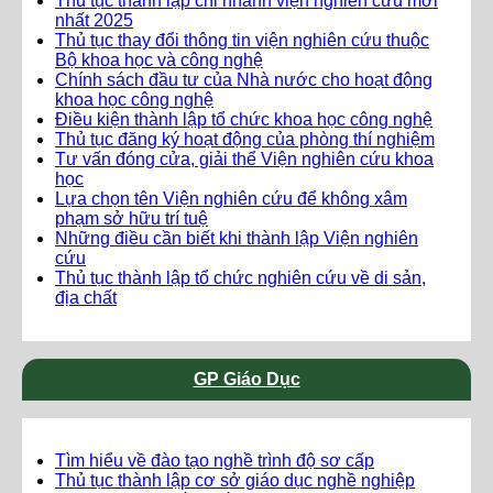
Thủ tục thành lập chi nhánh viện nghiên cứu mới
nhất 2025
Thủ tục thay đổi thông tin viện nghiên cứu thuộc
Bộ khoa học và công nghệ
Chính sách đầu tư của Nhà nước cho hoạt động
khoa học công nghệ
Điều kiện thành lập tổ chức khoa học công nghệ
Thủ tục đăng ký hoạt động của phòng thí nghiệm
Tư vấn đóng cửa, giải thể Viện nghiên cứu khoa
học
Lựa chọn tên Viện nghiên cứu để không xâm
phạm sở hữu trí tuệ
Những điều cần biết khi thành lập Viện nghiên
cứu
Thủ tục thành lập tổ chức nghiên cứu về di sản,
địa chất
GP Giáo Dục
Tìm hiểu về đào tạo nghề trình độ sơ cấp
Thủ tục thành lập cơ sở giáo dục nghề nghiệp