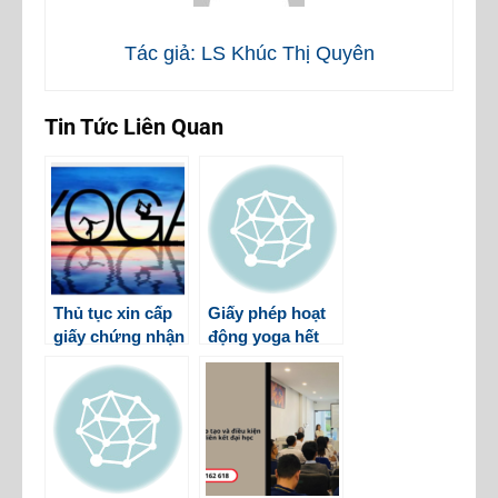
Tác giả: LS Khúc Thị Quyên
Tin Tức Liên Quan
Thủ tục xin cấp
Giấy phép hoạt
giấy chứng nhận
động yoga hết
đủ điều kiện kinh
hạn phải làm thế
doanh tổ chức
nào
hoạt động Yoga