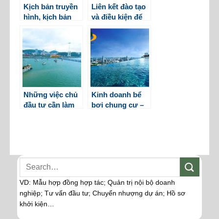
Kịch bản truyền
Liên kết đào tạo
hình, kịch bản
và điều kiện để
phim sẽ được
được liên kết đại
bảo hộ dưới
học
hình thức nào?
Những việc chủ
Kinh doanh bể
đầu tư cần làm
bơi chung cư –
trước khi xây
Những điều cần
dựng cảng, bến
lưu ý
thủy nội địa
VD: Mẫu hợp đồng hợp tác; Quản trị nội bộ doanh
nghiệp; Tư vấn đầu tư; Chuyển nhượng dự án; Hồ sơ
khởi kiện…