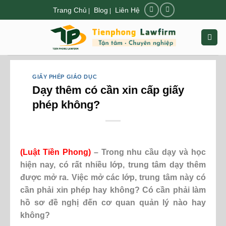
Chuyển
Trang Chủ
Blog
Liên Hệ
|
|
đến
nội
dung
GIẤY PHÉP GIÁO DỤC
Dạy thêm có cần xin cấp giấy
phép không?
(Luật Tiền Phong)
– Trong nhu cầu dạy và học
hiện nay, có rất nhiều lớp, trung tâm dạy thêm
được mở ra. Việc mở các lớp, trung tâm này có
cần phải xin phép hay không? Có cần phải làm
hồ sơ đề nghị đến cơ quan quản lý nào hay
không?