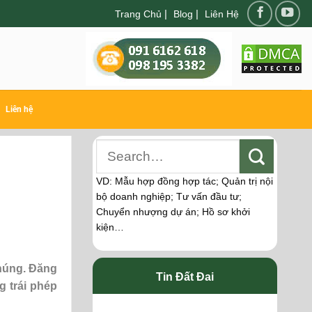
|
|
Trang Chủ
Blog
Liên Hệ
Liên hệ
VD: Mẫu hợp đồng hợp tác; Quản trị nội
bộ doanh nghiệp; Tư vấn đầu tư;
Chuyển nhượng dự án; Hồ sơ khởi
kiện…
chúng. Đăng
Tin Đất Đai
g trái phép