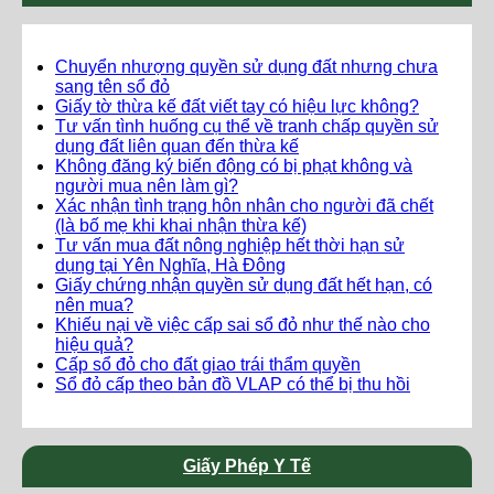
Chuyển nhượng quyền sử dụng đất nhưng chưa
sang tên sổ đỏ
Giấy tờ thừa kế đất viết tay có hiệu lực không?
Tư vấn tình huống cụ thể về tranh chấp quyền sử
dụng đất liên quan đến thừa kế
Không đăng ký biến động có bị phạt không và
người mua nên làm gì?
Xác nhận tình trạng hôn nhân cho người đã chết
(là bố mẹ khi khai nhận thừa kế)
Tư vấn mua đất nông nghiệp hết thời hạn sử
dụng tại Yên Nghĩa, Hà Đông
Giấy chứng nhận quyền sử dụng đất hết hạn, có
nên mua?
Khiếu nại về việc cấp sai sổ đỏ như thế nào cho
hiệu quả?
Cấp sổ đỏ cho đất giao trái thẩm quyền
Sổ đỏ cấp theo bản đồ VLAP có thể bị thu hồi
Giấy Phép Y Tế