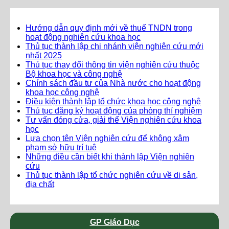
Hướng dẫn quy định mới về thuế TNDN trong
hoạt động nghiên cứu khoa học
Thủ tục thành lập chi nhánh viện nghiên cứu mới
nhất 2025
Thủ tục thay đổi thông tin viện nghiên cứu thuộc
Bộ khoa học và công nghệ
Chính sách đầu tư của Nhà nước cho hoạt động
khoa học công nghệ
Điều kiện thành lập tổ chức khoa học công nghệ
Thủ tục đăng ký hoạt động của phòng thí nghiệm
Tư vấn đóng cửa, giải thể Viện nghiên cứu khoa
học
Lựa chọn tên Viện nghiên cứu để không xâm
phạm sở hữu trí tuệ
Những điều cần biết khi thành lập Viện nghiên
cứu
Thủ tục thành lập tổ chức nghiên cứu về di sản,
địa chất
GP Giáo Dục