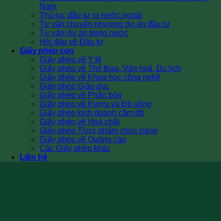
Nam
Thủ tục đầu tư ra nước ngoài
Tư vấn chuyển nhượng dự án đầu tư
Tư vấn dự án trong nước
Hỏi đáp về Đầu tư
Giấy phép con
Giấy phép về Y tế
Giấy phép về Thể thao, Văn hoá, Du lịch
Giấy phép về Khoa học công nghệ
Giấy phép Giáo dục
Giấy phép về Phân bón
Giấy phép về Rượu và Đồ uống
Giấy phép kinh doanh cầm đồ
Giấy phép về Hoá chất
Giấy phép Thực phẩm chức năng
Giấy phép về Quảng cáo
Các Giấy phép khác
Liên hệ