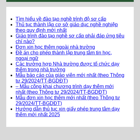
Tìm hiểu về đào tạo nghề trình độ sơ cấp
Thủ tục thành lập cơ sở giáo dục nghề nghiệp
theo quy định mới nhất
Giáo trình đào tạo nghề sơ cấp phải đáp ứng tiêu
chí nào?
Đơn xin học thêm ngoài nhà trường
Đề án cho phép thành lập trung tâm tin học,
ngoại ngữ
Các trường hợp Nhà trường được tổ chức dạy
thêm trong nhà trường
Mẫu báo cáo của giáo viên mới nhất (theo Thông
tư 29/2024/TT-BGDĐT)
– Mẫu công khai chương trình dạy thêm mới
nhất (theo Thông tư 29/2024/TT-BGDĐT)
Mẫu đơn xin học thêm mới nhất (theo Thông tư
29/2024/TT-BGDĐT)
Hướng dẫn thủ tục xin giấy phép trung tâm dạy
thêm mới nhất 2025