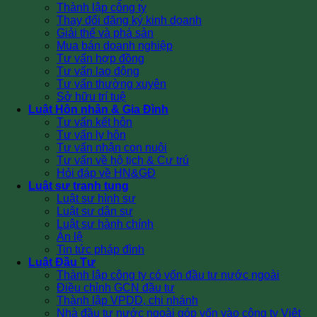
Thành lập công ty
Thay đổi đăng ký kinh doanh
Giải thể và phá sản
Mua bán doanh nghiệp
Tư vấn hợp đồng
Tư vấn lao động
Tư vấn thường xuyên
Sở hữu trí tuệ
Luật Hôn nhân & Gia Đình
Tư vấn kết hôn
Tư vấn ly hôn
Tư vấn nhận con nuôi
Tư vấn về hộ tịch & Cư trú
Hỏi đáp về HN&GĐ
Luật sư tranh tụng
Luật sư hình sự
Luật sư dân sự
Luật sư hành chính
Án lệ
Tin tức pháp đình
Luật Đầu Tư
Thành lập công ty có vốn đầu tư nước ngoài
Điều chỉnh GCN đầu tư
Thành lập VPDD, chi nhánh
Nhà đầu tư nước ngoài góp vốn vào công ty Việt