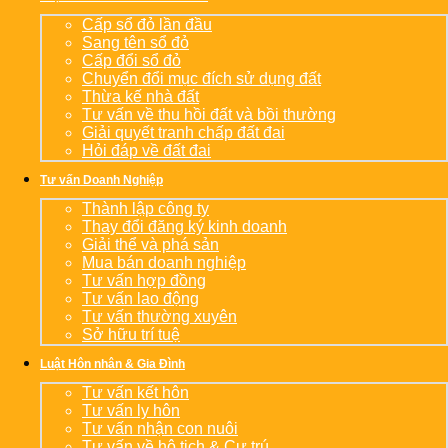
Cấp sổ đỏ lần đầu
Sang tên sổ đỏ
Cấp đổi sổ đỏ
Chuyển đổi mục đích sử dụng đất
Thừa kế nhà đất
Tư vấn về thu hồi đất và bồi thường
Giải quyết tranh chấp đất đai
Hỏi đáp về đất đai
Tư vấn Doanh Nghiệp
Thành lập công ty
Thay đổi đăng ký kinh doanh
Giải thể và phá sản
Mua bán doanh nghiệp
Tư vấn hợp đồng
Tư vấn lao động
Tư vấn thường xuyên
Sở hữu trí tuệ
Luật Hôn nhân & Gia Đình
Tư vấn kết hôn
Tư vấn ly hôn
Tư vấn nhận con nuôi
Tư vấn về hộ tịch & Cư trú