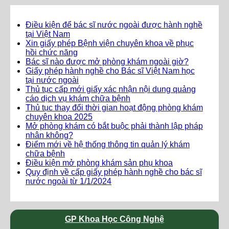
Điều kiện để bác sĩ nước ngoài được hành nghề
tại Việt Nam
Xin giấy phép Bệnh viện chuyên khoa về phục
hồi chức năng
Bác sĩ nào được mở phòng khám ngoài giờ?
Giấy phép hành nghề cho Bác sĩ Việt Nam học
tại nước ngoài
Thủ tục cấp mới giấy xác nhận nội dung quảng
cáo dịch vụ khám chữa bệnh
Thủ tục thay đổi thời gian hoạt động phòng khám
chuyên khoa 2025
Mở phòng khám có bắt buộc phải thành lập pháp
nhân không?
Điểm mới về hệ thống thông tin quản lý khám
chữa bệnh
Điều kiện mở phòng khám sản phụ khoa
Quy định về cấp giấy phép hành nghề cho bác sĩ
nước ngoài từ 1/1/2024
GP Khoa Học Công Nghệ