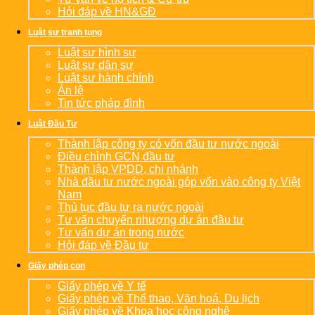
Hỏi đáp về HN&GĐ
Luật sư tranh tụng
Luật sư hình sự
Luật sư dân sự
Luật sư hành chính
Án lệ
Tin tức pháp đình
Luật Đầu Tư
Thành lập công ty có vốn đầu tư nước ngoài
Điều chỉnh GCN đầu tư
Thành lập VPDD, chi nhánh
Nhà đầu tư nước ngoài góp vốn vào công ty Việt
Nam
Thủ tục đầu tư ra nước ngoài
Tư vấn chuyển nhượng dự án đầu tư
Tư vấn dự án trong nước
Hỏi đáp về Đầu tư
Giấy phép con
Giấy phép về Y tế
Giấy phép về Thể thao, Văn hoá, Du lịch
Giấy phép về Khoa học công nghệ