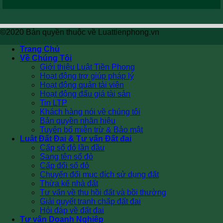
©2020 Bản quyền thuộc về Luattienphong.vn
Trang Chủ
Về Chúng Tôi
Giới thiệu Luật Tiền Phong
Hoạt động trợ giúp pháp lý
Hoạt động quản tài viên
Hoạt động đấu giá tài sản
Tin LTP
Khách hàng nói về chúng tôi
Bản quyền nhãn hiệu
Tuyên bố miễn trừ & Bảo mật
Luật Đất Đai & Tư vấn Đất đai
Cấp sổ đỏ lần đầu
Sang tên sổ đỏ
Cấp đổi sổ đỏ
Chuyển đổi mục đích sử dụng đất
Thừa kế nhà đất
Tư vấn về thu hồi đất và bồi thường
Giải quyết tranh chấp đất đai
Hỏi đáp về đất đai
Tư vấn Doanh Nghiệp