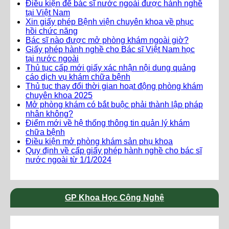
Điều kiện để bác sĩ nước ngoài được hành nghề
tại Việt Nam
Xin giấy phép Bệnh viện chuyên khoa về phục
hồi chức năng
Bác sĩ nào được mở phòng khám ngoài giờ?
Giấy phép hành nghề cho Bác sĩ Việt Nam học
tại nước ngoài
Thủ tục cấp mới giấy xác nhận nội dung quảng
cáo dịch vụ khám chữa bệnh
Thủ tục thay đổi thời gian hoạt động phòng khám
chuyên khoa 2025
Mở phòng khám có bắt buộc phải thành lập pháp
nhân không?
Điểm mới về hệ thống thông tin quản lý khám
chữa bệnh
Điều kiện mở phòng khám sản phụ khoa
Quy định về cấp giấy phép hành nghề cho bác sĩ
nước ngoài từ 1/1/2024
GP Khoa Học Công Nghệ