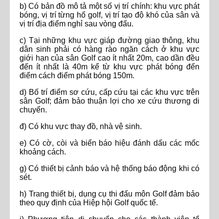
b) Có bản đồ mô tả một số vị trí chính: khu vực phát
bóng, vị trí từng hố golf, vị trí tạo độ khó của sân và
vị trí địa điểm nghỉ sau vòng đấu.
c) Tại những khu vực giáp đường giao thông, khu
dân sinh phải có hàng rào ngăn cách ở khu vực
giới hạn của sân Golf cao ít nhất 20m, cao dần đều
đến ít nhất là 40m kể từ khu vực phát bóng đến
điểm cách điểm phát bóng 150m.
d) Bố trí điểm sơ cứu, cấp cứu tại các khu vực trên
sân Golf; đảm bảo thuận lợi cho xe cứu thương di
chuyển.
đ) Có khu vực thay đồ, nhà vệ sinh.
e) Có cờ, còi và biển báo hiệu đánh dấu các mốc
khoảng cách.
g) Có thiết bị cảnh báo và hệ thống báo động khi có
sét.
h) Trang thiết bị, dụng cụ thi đấu môn Golf đảm bảo
theo quy định của Hiệp hội Golf quốc tế.