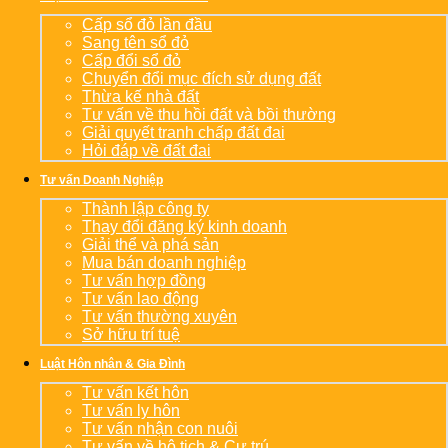
Cấp sổ đỏ lần đầu
Sang tên sổ đỏ
Cấp đổi sổ đỏ
Chuyển đổi mục đích sử dụng đất
Thừa kế nhà đất
Tư vấn về thu hồi đất và bồi thường
Giải quyết tranh chấp đất đai
Hỏi đáp về đất đai
Tư vấn Doanh Nghiệp
Thành lập công ty
Thay đổi đăng ký kinh doanh
Giải thể và phá sản
Mua bán doanh nghiệp
Tư vấn hợp đồng
Tư vấn lao động
Tư vấn thường xuyên
Sở hữu trí tuệ
Luật Hôn nhân & Gia Đình
Tư vấn kết hôn
Tư vấn ly hôn
Tư vấn nhận con nuôi
Tư vấn về hộ tịch & Cư trú