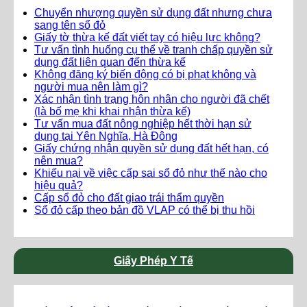
Chuyển nhượng quyền sử dụng đất nhưng chưa
sang tên sổ đỏ
Giấy tờ thừa kế đất viết tay có hiệu lực không?
Tư vấn tình huống cụ thể về tranh chấp quyền sử
dụng đất liên quan đến thừa kế
Không đăng ký biến động có bị phạt không và
người mua nên làm gì?
Xác nhận tình trạng hôn nhân cho người đã chết
(là bố mẹ khi khai nhận thừa kế)
Tư vấn mua đất nông nghiệp hết thời hạn sử
dụng tại Yên Nghĩa, Hà Đông
Giấy chứng nhận quyền sử dụng đất hết hạn, có
nên mua?
Khiếu nại về việc cấp sai sổ đỏ như thế nào cho
hiệu quả?
Cấp sổ đỏ cho đất giao trái thẩm quyền
Sổ đỏ cấp theo bản đồ VLAP có thể bị thu hồi
Giấy Phép Y Tế