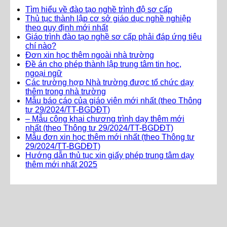
Tìm hiểu về đào tạo nghề trình độ sơ cấp
Thủ tục thành lập cơ sở giáo dục nghề nghiệp
theo quy định mới nhất
Giáo trình đào tạo nghề sơ cấp phải đáp ứng tiêu
chí nào?
Đơn xin học thêm ngoài nhà trường
Đề án cho phép thành lập trung tâm tin học,
ngoại ngữ
Các trường hợp Nhà trường được tổ chức dạy
thêm trong nhà trường
Mẫu báo cáo của giáo viên mới nhất (theo Thông
tư 29/2024/TT-BGDĐT)
– Mẫu công khai chương trình dạy thêm mới
nhất (theo Thông tư 29/2024/TT-BGDĐT)
Mẫu đơn xin học thêm mới nhất (theo Thông tư
29/2024/TT-BGDĐT)
Hướng dẫn thủ tục xin giấy phép trung tâm dạy
thêm mới nhất 2025