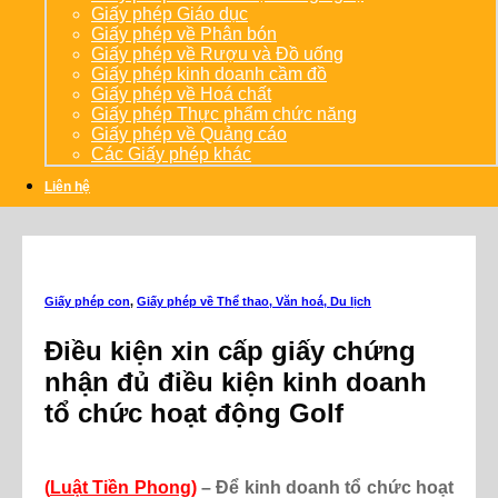
Giấy phép Giáo dục
Giấy phép về Phân bón
Giấy phép về Rượu và Đồ uống
Giấy phép kinh doanh cầm đồ
Giấy phép về Hoá chất
Giấy phép Thực phẩm chức năng
Giấy phép về Quảng cáo
Các Giấy phép khác
Liên hệ
Giấy phép con
,
Giấy phép về Thể thao, Văn hoá, Du lịch
Điều kiện xin cấp giấy chứng
nhận đủ điều kiện kinh doanh
tổ chức hoạt động Golf
(
Luật Tiền Phong
)
– Để kinh doanh tổ chức hoạt