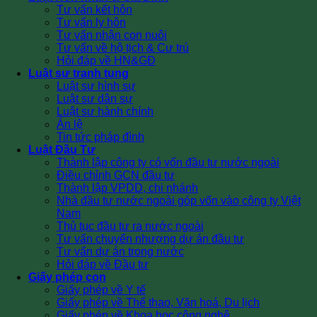
Tư vấn kết hôn
Tư vấn ly hôn
Tư vấn nhận con nuôi
Tư vấn về hộ tịch & Cư trú
Hỏi đáp về HN&GĐ
Luật sư tranh tụng
Luật sư hình sự
Luật sư dân sự
Luật sư hành chính
Án lệ
Tin tức pháp đình
Luật Đầu Tư
Thành lập công ty có vốn đầu tư nước ngoài
Điều chỉnh GCN đầu tư
Thành lập VPDD, chi nhánh
Nhà đầu tư nước ngoài góp vốn vào công ty Việt
Nam
Thủ tục đầu tư ra nước ngoài
Tư vấn chuyển nhượng dự án đầu tư
Tư vấn dự án trong nước
Hỏi đáp về Đầu tư
Giấy phép con
Giấy phép về Y tế
Giấy phép về Thể thao, Văn hoá, Du lịch
Giấy phép về Khoa học công nghệ