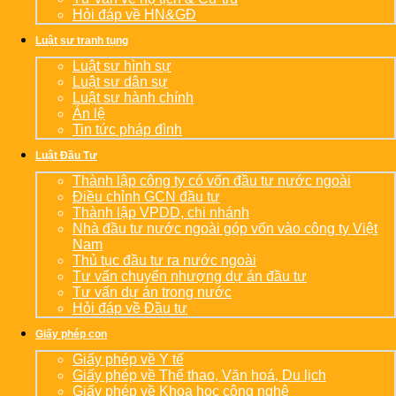
Hỏi đáp về HN&GĐ
Luật sư tranh tụng
Luật sư hình sự
Luật sư dân sự
Luật sư hành chính
Án lệ
Tin tức pháp đình
Luật Đầu Tư
Thành lập công ty có vốn đầu tư nước ngoài
Điều chỉnh GCN đầu tư
Thành lập VPDD, chi nhánh
Nhà đầu tư nước ngoài góp vốn vào công ty Việt
Nam
Thủ tục đầu tư ra nước ngoài
Tư vấn chuyển nhượng dự án đầu tư
Tư vấn dự án trong nước
Hỏi đáp về Đầu tư
Giấy phép con
Giấy phép về Y tế
Giấy phép về Thể thao, Văn hoá, Du lịch
Giấy phép về Khoa học công nghệ