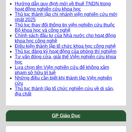
Hướng dẫn quy định mới về thuế TNDN trong
hoạt động nghiên cứu khoa học
Thủ tục thành lập chi nhánh viện nghiên cứu mới
nhất 2025
Thủ tục thay đổi thông tin viện nghiên cứu thuộc
Bộ khoa học và công nghệ
Chính sách đầu tư của Nhà nước cho hoạt động
khoa học công nghệ
Điều kiện thành lập tổ chức khoa học công nghệ
Thủ tục đăng ký hoạt động của phòng thí nghiệm
Tư vấn đóng cửa, giải thể Viện nghiên cứu khoa
học
Lựa chọn tên Viện nghiên cứu để không xâm
phạm sở hữu trí tuệ
Những điều cần biết khi thành lập Viện nghiên
cứu
Thủ tục thành lập tổ chức nghiên cứu về di sản,
địa chất
GP Giáo Dục