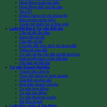
Hoạt động quản tài viên
Hoạt động đấu giá tài sản
Tin LTP
Khách hàng nói về chúng tôi
Bản quyền nhãn hiệu
Tuyên bố miễn trừ & Bảo mật
Luật Đất Đai & Tư vấn Đất đai
Cấp sổ đỏ lần đầu
Sang tên sổ đỏ
Cấp đổi sổ đỏ
Chuyển đổi mục đích sử dụng đất
Thừa kế nhà đất
Tư vấn về thu hồi đất và bồi thường
Giải quyết tranh chấp đất đai
Hỏi đáp về đất đai
Tư vấn Doanh Nghiệp
Thành lập công ty
Thay đổi đăng ký kinh doanh
Giải thể và phá sản
Mua bán doanh nghiệp
Tư vấn hợp đồng
Tư vấn lao động
Tư vấn thường xuyên
Sở hữu trí tuệ
Luật Hôn nhân & Gia Đình