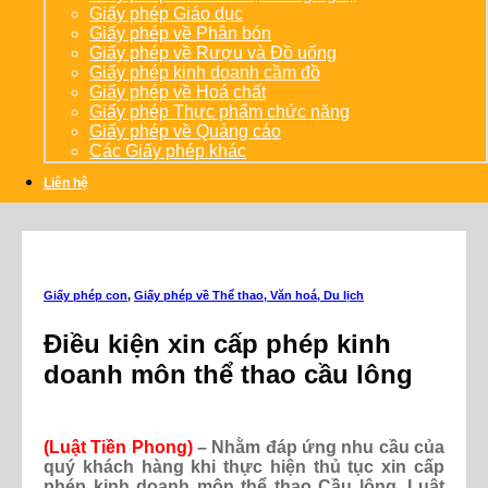
Giấy phép Giáo dục
Giấy phép về Phân bón
Giấy phép về Rượu và Đồ uống
Giấy phép kinh doanh cầm đồ
Giấy phép về Hoá chất
Giấy phép Thực phẩm chức năng
Giấy phép về Quảng cáo
Các Giấy phép khác
Liên hệ
Giấy phép con
,
Giấy phép về Thể thao, Văn hoá, Du lịch
Điều kiện xin cấp phép kinh
doanh môn thể thao cầu lông
(Luật Tiền Phong)
– Nhằm đáp ứng nhu cầu của
quý khách hàng khi thực hiện thủ tục xin cấp
phép kinh doanh môn thể thao Cầu lông, Luật