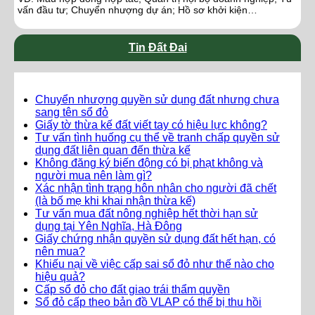
vấn đầu tư; Chuyển nhượng dự án; Hồ sơ khởi kiện…
Tin Đất Đai
Chuyển nhượng quyền sử dụng đất nhưng chưa
sang tên sổ đỏ
Giấy tờ thừa kế đất viết tay có hiệu lực không?
Tư vấn tình huống cụ thể về tranh chấp quyền sử
dụng đất liên quan đến thừa kế
Không đăng ký biến động có bị phạt không và
người mua nên làm gì?
Xác nhận tình trạng hôn nhân cho người đã chết
(là bố mẹ khi khai nhận thừa kế)
Tư vấn mua đất nông nghiệp hết thời hạn sử
dụng tại Yên Nghĩa, Hà Đông
Giấy chứng nhận quyền sử dụng đất hết hạn, có
nên mua?
Khiếu nại về việc cấp sai sổ đỏ như thế nào cho
hiệu quả?
Cấp sổ đỏ cho đất giao trái thẩm quyền
Sổ đỏ cấp theo bản đồ VLAP có thể bị thu hồi