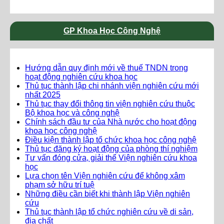
GP Khoa Học Công Nghệ
Hướng dẫn quy định mới về thuế TNDN trong
hoạt động nghiên cứu khoa học
Thủ tục thành lập chi nhánh viện nghiên cứu mới
nhất 2025
Thủ tục thay đổi thông tin viện nghiên cứu thuộc
Bộ khoa học và công nghệ
Chính sách đầu tư của Nhà nước cho hoạt động
khoa học công nghệ
Điều kiện thành lập tổ chức khoa học công nghệ
Thủ tục đăng ký hoạt động của phòng thí nghiệm
Tư vấn đóng cửa, giải thể Viện nghiên cứu khoa
học
Lựa chọn tên Viện nghiên cứu để không xâm
phạm sở hữu trí tuệ
Những điều cần biết khi thành lập Viện nghiên
cứu
Thủ tục thành lập tổ chức nghiên cứu về di sản,
địa chất