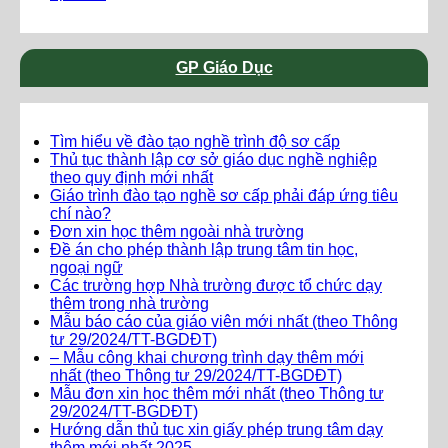
GP Giáo Dục
Tìm hiểu về đào tạo nghề trình độ sơ cấp
Thủ tục thành lập cơ sở giáo dục nghề nghiệp
theo quy định mới nhất
Giáo trình đào tạo nghề sơ cấp phải đáp ứng tiêu
chí nào?
Đơn xin học thêm ngoài nhà trường
Đề án cho phép thành lập trung tâm tin học,
ngoại ngữ
Các trường hợp Nhà trường được tổ chức dạy
thêm trong nhà trường
Mẫu báo cáo của giáo viên mới nhất (theo Thông
tư 29/2024/TT-BGDĐT)
– Mẫu công khai chương trình dạy thêm mới
nhất (theo Thông tư 29/2024/TT-BGDĐT)
Mẫu đơn xin học thêm mới nhất (theo Thông tư
29/2024/TT-BGDĐT)
Hướng dẫn thủ tục xin giấy phép trung tâm dạy
thêm mới nhất 2025