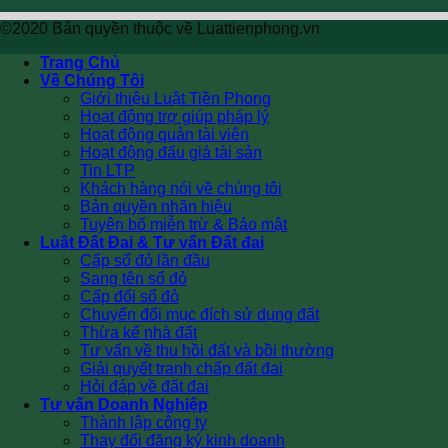
©2020 Bản quyền thuộc về Luattienphong.vn
Trang Chủ
Về Chúng Tôi
Giới thiệu Luật Tiền Phong
Hoạt động trợ giúp pháp lý
Hoạt động quản tài viên
Hoạt động đấu giá tài sản
Tin LTP
Khách hàng nói về chúng tôi
Bản quyền nhãn hiệu
Tuyên bố miễn trừ & Bảo mật
Luật Đất Đai & Tư vấn Đất đai
Cấp sổ đỏ lần đầu
Sang tên sổ đỏ
Cấp đổi sổ đỏ
Chuyển đổi mục đích sử dụng đất
Thừa kế nhà đất
Tư vấn về thu hồi đất và bồi thường
Giải quyết tranh chấp đất đai
Hỏi đáp về đất đai
Tư vấn Doanh Nghiệp
Thành lập công ty
Thay đổi đăng ký kinh doanh