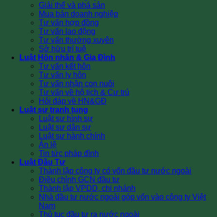
Giải thể và phá sản
Mua bán doanh nghiệp
Tư vấn hợp đồng
Tư vấn lao động
Tư vấn thường xuyên
Sở hữu trí tuệ
Luật Hôn nhân & Gia Đình
Tư vấn kết hôn
Tư vấn ly hôn
Tư vấn nhận con nuôi
Tư vấn về hộ tịch & Cư trú
Hỏi đáp về HN&GĐ
Luật sư tranh tụng
Luật sư hình sự
Luật sư dân sự
Luật sư hành chính
Án lệ
Tin tức pháp đình
Luật Đầu Tư
Thành lập công ty có vốn đầu tư nước ngoài
Điều chỉnh GCN đầu tư
Thành lập VPDD, chi nhánh
Nhà đầu tư nước ngoài góp vốn vào công ty Việt
Nam
Thủ tục đầu tư ra nước ngoài