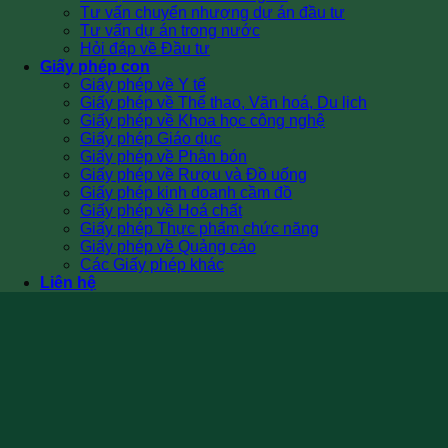
Tư vấn chuyển nhượng dự án đầu tư
Tư vấn dự án trong nước
Hỏi đáp về Đầu tư
Giấy phép con
Giấy phép về Y tế
Giấy phép về Thể thao, Văn hoá, Du lịch
Giấy phép về Khoa học công nghệ
Giấy phép Giáo dục
Giấy phép về Phân bón
Giấy phép về Rượu và Đồ uống
Giấy phép kinh doanh cầm đồ
Giấy phép về Hoá chất
Giấy phép Thực phẩm chức năng
Giấy phép về Quảng cáo
Các Giấy phép khác
Liên hệ