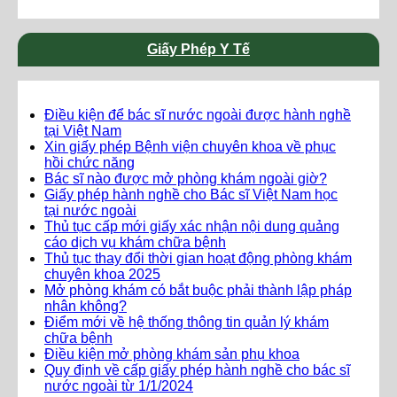
Giấy Phép Y Tế
Điều kiện để bác sĩ nước ngoài được hành nghề
tại Việt Nam
Xin giấy phép Bệnh viện chuyên khoa về phục
hồi chức năng
Bác sĩ nào được mở phòng khám ngoài giờ?
Giấy phép hành nghề cho Bác sĩ Việt Nam học
tại nước ngoài
Thủ tục cấp mới giấy xác nhận nội dung quảng
cáo dịch vụ khám chữa bệnh
Thủ tục thay đổi thời gian hoạt động phòng khám
chuyên khoa 2025
Mở phòng khám có bắt buộc phải thành lập pháp
nhân không?
Điểm mới về hệ thống thông tin quản lý khám
chữa bệnh
Điều kiện mở phòng khám sản phụ khoa
Quy định về cấp giấy phép hành nghề cho bác sĩ
nước ngoài từ 1/1/2024