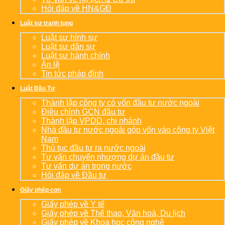
Hỏi đáp về HN&GĐ
Luật sư tranh tụng
Luật sư hình sự
Luật sư dân sự
Luật sư hành chính
Án lệ
Tin tức pháp đình
Luật Đầu Tư
Thành lập công ty có vốn đầu tư nước ngoài
Điều chỉnh GCN đầu tư
Thành lập VPDD, chi nhánh
Nhà đầu tư nước ngoài góp vốn vào công ty Việt
Nam
Thủ tục đầu tư ra nước ngoài
Tư vấn chuyển nhượng dự án đầu tư
Tư vấn dự án trong nước
Hỏi đáp về Đầu tư
Giấy phép con
Giấy phép về Y tế
Giấy phép về Thể thao, Văn hoá, Du lịch
Giấy phép về Khoa học công nghệ