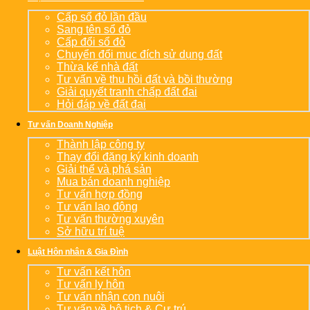
Cấp sổ đỏ lần đầu
Sang tên sổ đỏ
Cấp đổi sổ đỏ
Chuyển đổi mục đích sử dụng đất
Thừa kế nhà đất
Tư vấn về thu hồi đất và bồi thường
Giải quyết tranh chấp đất đai
Hỏi đáp về đất đai
Tư vấn Doanh Nghiệp
Thành lập công ty
Thay đổi đăng ký kinh doanh
Giải thể và phá sản
Mua bán doanh nghiệp
Tư vấn hợp đồng
Tư vấn lao động
Tư vấn thường xuyên
Sở hữu trí tuệ
Luật Hôn nhân & Gia Đình
Tư vấn kết hôn
Tư vấn ly hôn
Tư vấn nhận con nuôi
Tư vấn về hộ tịch & Cư trú