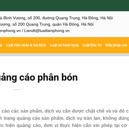
hà Bình Vượng, số 200, đường Quang Trung, Hà Đông, Hà Nội
ượng, số 200 Quang Trung, quận Hà Đông, Hà Nội
enphong.vn / Liendt@luattienphong.vn
ệp
Luật Hôn nhân & Gia Đình
Luật sư tranh tụng
Luật Đầu Tư
Giấy phép con
uảng cáo phân bón
 cáo các sản phẩm, dịch vụ cần được chặt chẽ và và đó c
nh trạng quảng cáo sản phẩm, dịch vụ tràn lan, không đún
c hiện quảng cáo, đơn vị thực hiện cần xin phép tại cơ