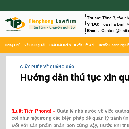
Chuyển
đến
Trụ sở:
Tầng 3, tòa n
nội
VPDG:
Tòa nhà Bình V
Email:
Contact@luatti
dung
Trang Chủ
Về Chúng Tôi
Luật Đất Đai & Tư vấn Đất đai
Tư vấn Doanh Nghi
GIẤY PHÉP VỀ QUẢNG CÁO
Hướng dẫn thủ tục xin q
(Luật Tiền Phong) –
Quản lý nhà nước về việc quảng
coi như một trong các biện pháp để quản lý tránh tì
Đối với sản phẩm phân bón cũng vậy, trước khi thự