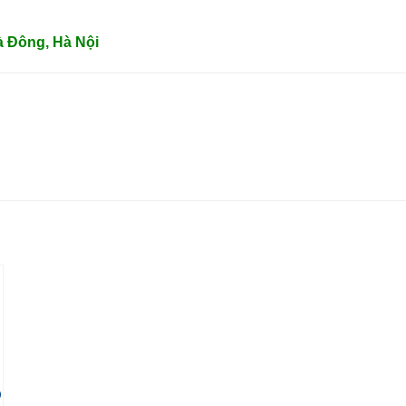
à Đông, Hà Nội
O