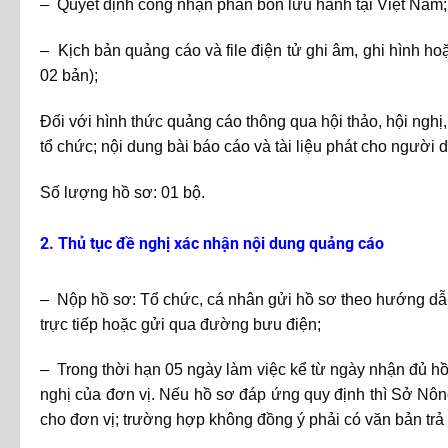
– Quyết định công nhận phân bón lưu hành tại Việt Nam;
– Kịch bản quảng cáo và file điện tử ghi âm, ghi hình h
02 bản);
Đối với hình thức quảng cáo thông qua hội thảo, hội nghị, 
tổ chức; nội dung bài báo cáo và tài liệu phát cho người
Số lượng hồ sơ: 01 bộ.
2. Thủ tục đề nghị xác nhận nội dung quảng cáo
– Nộp hồ sơ: Tổ chức, cá nhân gửi hồ sơ theo hướng dẫn
trực tiếp hoặc gửi qua đường bưu điện;
– Trong thời hạn 05 ngày làm việc kể từ ngày nhận đủ hồ
nghị của đơn vị. Nếu hồ sơ đáp ứng quy định thì Sở Nôn
cho đơn vị; trường hợp không đồng ý phải có văn bản trả l