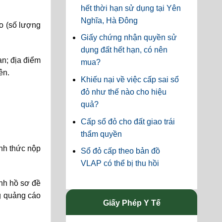
hết thời hạn sử dụng tại Yên
Nghĩa, Hà Đông
áo (số lượng
Giấy chứng nhận quyền sử
dụng đất hết hạn, có nên
an; địa điểm
mua?
ên.
Khiếu nại về việc cấp sai sổ
đỏ như thế nào cho hiệu
quả?
Cấp sổ đỏ cho đất giao trái
thẩm quyền
nh thức nộp
Sổ đỏ cấp theo bản đồ
VLAP có thể bị thu hồi
ịnh hồ sơ đề
g quảng cáo
Giấy Phép Y Tế