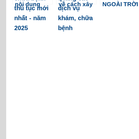
nội dung
về cách xây
NGOÀI TRỜI
quảng cáo
dựng maket
PHẢI XIN
khám, chữa
quảng cáo
GIẤY PHÉP
bệnh theo
dịch vụ
TẠI SỞ VĂN
quy định
khám, chữa
HOÁ
mới nhất
bệnh