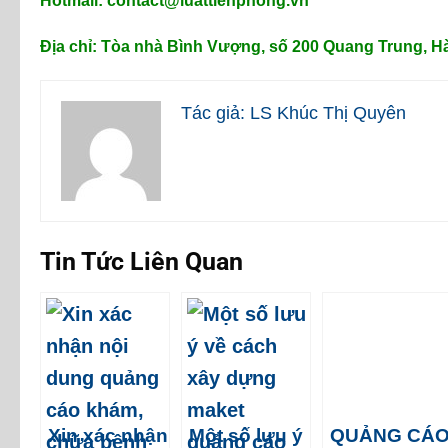
Hotmail: contact@luattienphong.vn
Địa chỉ: Tòa nhà Bình Vượng, số 200 Quang Trung, H
Tác giả: LS Khúc Thị Quyên
Tin Tức Liên Quan
Xin xác nhận
Một số lưu ý
QUẢNG CÁ