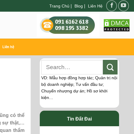
|
|
Trang Chủ
Blog
Liên Hệ
Liên hệ
VD: Mẫu hợp đồng hợp tác; Quản trị nội
bộ doanh nghiệp; Tư vấn đầu tư;
Chuyển nhượng dự án; Hồ sơ khởi
kiện…
ũng có thể
Tin Đất Đai
g sự thật,…
 quan thẩm