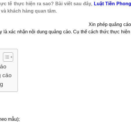
ực tế thực hiện ra sao? Bài viết sau đây,
Luật Tiền Phon
c và khách hàng quan tâm.
Xin phép quảng cáo 
ày là xác nhận nội dung quảng cáo. Cụ thể cách thức thực hiện
cáo
g cáo
ng
heo mẫu);