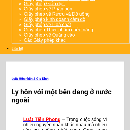
Giấy phép Giáo dục
Giấy phép về Phân bón
Giấy phép về Rượu và Đồ uống
Giấy phép kinh doanh cầm đồ
Giấy phép về Hoá chất
Giấy phép Thực phẩm chức năng
Giấy phép về Quảng cáo
Các Giấy phép khác
Liên hệ
Luật Hôn nhân & Gia Đình
Ly hôn với một bên đang ở nước
ngoài
Luật Tiền Phong
– Trong cuộc sống vì
nhiều nguyên nhân khác nhau mà nhiều
cặp vợ chồng phải sống đang trong