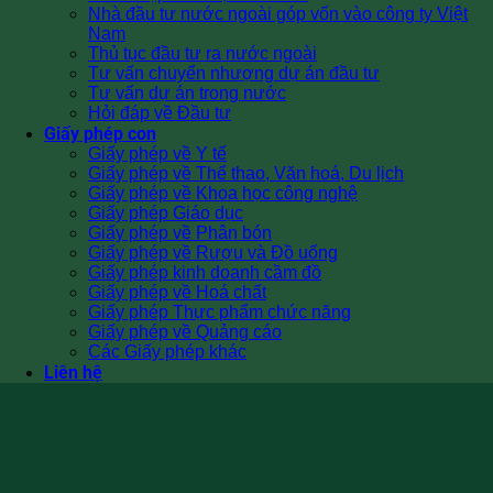
Nhà đầu tư nước ngoài góp vốn vào công ty Việt
Nam
Thủ tục đầu tư ra nước ngoài
Tư vấn chuyển nhượng dự án đầu tư
Tư vấn dự án trong nước
Hỏi đáp về Đầu tư
Giấy phép con
Giấy phép về Y tế
Giấy phép về Thể thao, Văn hoá, Du lịch
Giấy phép về Khoa học công nghệ
Giấy phép Giáo dục
Giấy phép về Phân bón
Giấy phép về Rượu và Đồ uống
Giấy phép kinh doanh cầm đồ
Giấy phép về Hoá chất
Giấy phép Thực phẩm chức năng
Giấy phép về Quảng cáo
Các Giấy phép khác
Liên hệ