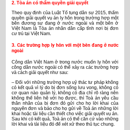
2. Tòa án có thẩm quyền giải quyết
Theo quy định của Luật Tố tụng dân sự 2015, thẩm
quyền giải quyết vụ án ly hôn trong trường hợp một
bên đương sự đang ở nước ngoài và một bên ở
Việt Nam là Tòa án nhân dân cấp tỉnh nơi bị đơn
cư trú tại Việt Nam.
3. Các trường hợp ly hôn với một bên đang ở nước
ngoài
Công dân Việt Nam ở trong nước muốn ly hôn với
công dân nước ngoài có thể xảy ra các trường hợp
và cách giải quyết như sau:
– Đối với những trường hợp uỷ thác tư pháp không
có kết quả vì lý do bị đơn sống lưu vong, không có
cơ quan nào quản lý, không có địa chỉ rõ ràng nên
không thể liên hệ với họ được, thì Toà án yêu cầu
thân nhân của bị đơn đó gửi cho họ lời khai của
nguyên đơn và báo cho họ gửi về Toà án những lời
khai hoặc tài liệu cần thiết cho việc giải quyết vụ án.
Sau khi có kết quả, Toà án có thể căn cứ vào những
lời khai và tài liệu đó để xét xử theo thủ tục chung.