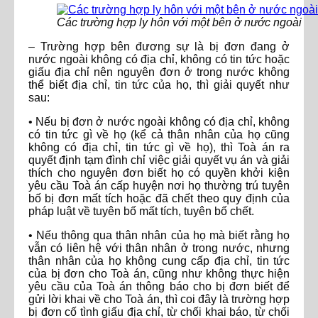
Các trường hợp ly hôn với một bên ở nước ngoài
– Trường hợp bên đương sự là bị đơn đang ở
nước ngoài không có địa chỉ, không có tin tức hoặc
giấu địa chỉ nên nguyên đơn ở trong nước không
thể biết địa chỉ, tin tức của họ, thì giải quyết như
sau:
• Nếu bị đơn ở nước ngoài không có địa chỉ, không
có tin tức gì về họ (kể cả thân nhân của họ cũng
không có địa chỉ, tin tức gì về họ), thì Toà án ra
quyết định tạm đình chỉ việc giải quyết vụ án và giải
thích cho nguyên đơn biết họ có quyền khởi kiện
yêu cầu Toà án cấp huyện nơi họ thường trú tuyên
bố bị đơn mất tích hoặc đã chết theo quy định của
pháp luật về tuyên bố mất tích, tuyên bố chết.
• Nếu thông qua thân nhân của họ mà biết rằng họ
vẫn có liên hệ với thân nhân ở trong nước, nhưng
thân nhân của họ không cung cấp địa chỉ, tin tức
của bị đơn cho Toà án, cũng như không thực hiện
yêu cầu của Toà án thông báo cho bị đơn biết để
gửi lời khai về cho Toà án, thì coi đây là trường hợp
bị đơn cố tình giấu địa chỉ, từ chối khai báo, từ chối