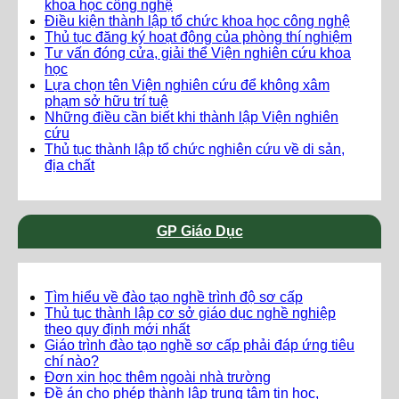
khoa học công nghệ
Điều kiện thành lập tổ chức khoa học công nghệ
Thủ tục đăng ký hoạt động của phòng thí nghiệm
Tư vấn đóng cửa, giải thể Viện nghiên cứu khoa
học
Lựa chọn tên Viện nghiên cứu để không xâm
phạm sở hữu trí tuệ
Những điều cần biết khi thành lập Viện nghiên
cứu
Thủ tục thành lập tổ chức nghiên cứu về di sản,
địa chất
GP Giáo Dục
Tìm hiểu về đào tạo nghề trình độ sơ cấp
Thủ tục thành lập cơ sở giáo dục nghề nghiệp
theo quy định mới nhất
Giáo trình đào tạo nghề sơ cấp phải đáp ứng tiêu
chí nào?
Đơn xin học thêm ngoài nhà trường
Đề án cho phép thành lập trung tâm tin học,