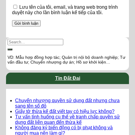
Lưu tên của tôi, email, và trang web trong trình
duyệt này cho lần bình luận kế tiếp của tôi.
VD: Mẫu hợp đồng hợp tác; Quản trị nội bộ doanh nghiệp; Tư
vấn đầu tư; Chuyển nhượng dự án; Hồ sơ khởi kiện…
Tin Đất Đai
Chuyển nhượng quyền sử dụng đất nhưng chưa
sang tên sổ đỏ
Giấy tờ thừa kế đất viết tay có hiệu lực không?
Tư vấn tình huống cụ thể về tranh chấp quyền sử
dụng đất liên quan đến thừa kế
Không đăng ký biến động có bị phạt không và
người mua nên làm gì?