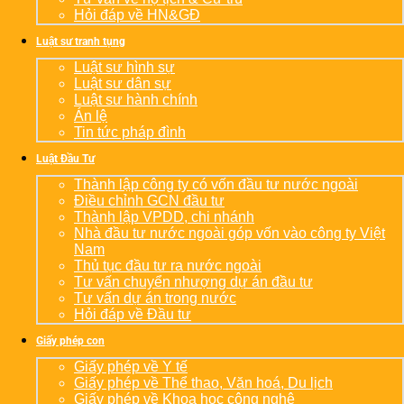
Hỏi đáp về HN&GĐ
Luật sư tranh tụng
Luật sư hình sự
Luật sư dân sự
Luật sư hành chính
Án lệ
Tin tức pháp đình
Luật Đầu Tư
Thành lập công ty có vốn đầu tư nước ngoài
Điều chỉnh GCN đầu tư
Thành lập VPDD, chi nhánh
Nhà đầu tư nước ngoài góp vốn vào công ty Việt
Nam
Thủ tục đầu tư ra nước ngoài
Tư vấn chuyển nhượng dự án đầu tư
Tư vấn dự án trong nước
Hỏi đáp về Đầu tư
Giấy phép con
Giấy phép về Y tế
Giấy phép về Thể thao, Văn hoá, Du lịch
Giấy phép về Khoa học công nghệ