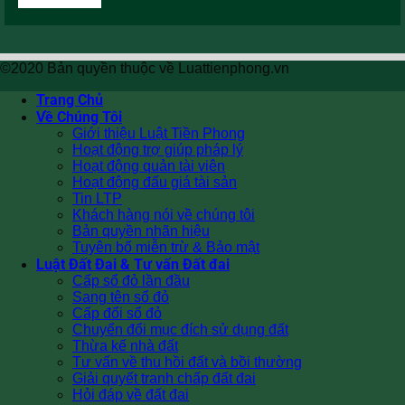
©2020 Bản quyền thuộc về Luattienphong.vn
Trang Chủ
Về Chúng Tôi
Giới thiệu Luật Tiền Phong
Hoạt động trợ giúp pháp lý
Hoạt động quản tài viên
Hoạt động đấu giá tài sản
Tin LTP
Khách hàng nói về chúng tôi
Bản quyền nhãn hiệu
Tuyên bố miễn trừ & Bảo mật
Luật Đất Đai & Tư vấn Đất đai
Cấp sổ đỏ lần đầu
Sang tên sổ đỏ
Cấp đổi sổ đỏ
Chuyển đổi mục đích sử dụng đất
Thừa kế nhà đất
Tư vấn về thu hồi đất và bồi thường
Giải quyết tranh chấp đất đai
Hỏi đáp về đất đai