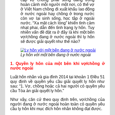
hoàn cảnh mỗi người một nơi, có thể vợ
ở Việt Nam chồng đi xuất khẩu lao động
ở nước ngoài hay chồng ở trong nước
còn vợ lại sinh sống, học tập ở ngoài
nước. “Xa mặt cách lòng” khiến tình cảm
nhạt phai, dẫn đến tình trạng ly hôn. Tuy
nhiên vấn đề đặt ra ở đây là khi một bên
vợ/chồng đang ở nước ngoài thì ly hôn
sẽ được giải quyết như thế nào?
Ly hôn với một bên đang ở nước ngoài
1. Quyền ly hôn của một bên khi vợ/chồng ở
nước ngoài
Luật hôn nhân và gia đình 2014 tại khoản 1 ĐIều 51
quy định về quyền yêu cầu giải quyết ly hôn như
sau: “1. Vợ, chồng hoặc cả hai người có quyền yêu
cầu Tòa án giải quyết ly hôn.”
Như vậy, căn cứ theo quy định trên, vợ/chồng của
người đang ở nước ngoài hoàn toàn có quyền yêu
cầu ly hôn khi mục đích hôn nhân không đạt được.