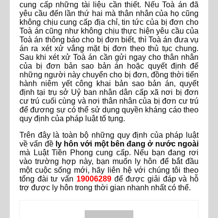
cung cấp những tài liệu cần thiết. Nếu Toà án đã
yêu cầu đến lần thứ hai mà thân nhân của họ cũng
không chịu cung cấp địa chỉ, tin tức của bị đơn cho
Toà án cũng như không chịu thực hiện yêu cầu của
Toà án thông báo cho bị đơn biết, thì Toà án đưa vụ
án ra xét xử vắng mặt bị đơn theo thủ tục chung.
Sau khi xét xử Toà án cần gửi ngay cho thân nhân
của bị đơn bản sao bản án hoặc quyết định để
những người này chuyển cho bị đơn, đồng thời tiến
hành niêm yết công khai bản sao bản án, quyết
định tại trụ sở Uỷ ban nhân dân cấp xã nơi bị đơn
cư trú cuối cùng và nơi thân nhân của bị đơn cư trú
để đương sự có thể sử dụng quyền kháng cáo theo
quy định của pháp luật tố tụng.
Trên đây là toàn bộ những quy định của pháp luật
về vấn đề
ly hôn với một bên đang ở nước ngoài
mà Luật Tiền Phong cung cấp. Nếu bạn đang rơi
vào trường hợp này, bạn muốn ly hôn để bắt đầu
một cuộc sống mới, hãy liên hệ với chúng tôi theo
tổng đài tư vấn
19006289
để được giải đáp và hỗ
trợ được ly hôn trong thời gian nhanh nhất có thể.