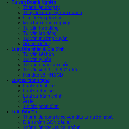
Tư vấn Doanh Nghiệp
Thành lập công ty
Thay đổi đăng ký kinh doanh
Giải thể và phá sản
Mua bán doanh nghiệp
Tư vấn hợp đồng
Tư vấn lao động
Tư vấn thường xuyên
Sở hữu trí tuệ
Luật Hôn nhân & Gia Đình
Tư vấn kết hôn
Tư vấn ly hôn
Tư vấn nhận con nuôi
Tư vấn về hộ tịch & Cư trú
Hỏi đáp về HN&GĐ
Luật sư tranh tụng
Luật sư hình sự
Luật sư dân sự
Luật sư hành chính
Án lệ
Tin tức pháp đình
Luật Đầu Tư
Thành lập công ty có vốn đầu tư nước ngoài
Điều chỉnh GCN đầu tư
Thành lập VPDD, chi nhánh