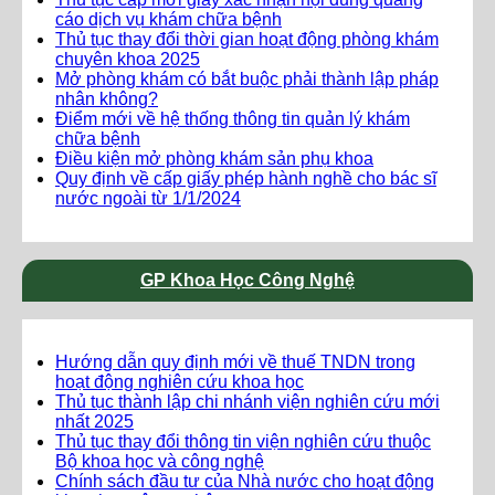
cáo dịch vụ khám chữa bệnh
Thủ tục thay đổi thời gian hoạt động phòng khám
chuyên khoa 2025
Mở phòng khám có bắt buộc phải thành lập pháp
nhân không?
Điểm mới về hệ thống thông tin quản lý khám
chữa bệnh
Điều kiện mở phòng khám sản phụ khoa
Quy định về cấp giấy phép hành nghề cho bác sĩ
nước ngoài từ 1/1/2024
GP Khoa Học Công Nghệ
Hướng dẫn quy định mới về thuế TNDN trong
hoạt động nghiên cứu khoa học
Thủ tục thành lập chi nhánh viện nghiên cứu mới
nhất 2025
Thủ tục thay đổi thông tin viện nghiên cứu thuộc
Bộ khoa học và công nghệ
Chính sách đầu tư của Nhà nước cho hoạt động