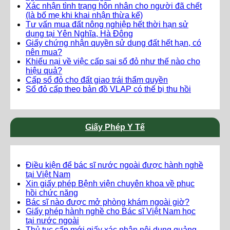
Xác nhận tình trạng hôn nhân cho người đã chết
(là bố mẹ khi khai nhận thừa kế)
Tư vấn mua đất nông nghiệp hết thời hạn sử
dụng tại Yên Nghĩa, Hà Đông
Giấy chứng nhận quyền sử dụng đất hết hạn, có
nên mua?
Khiếu nại về việc cấp sai sổ đỏ như thế nào cho
hiệu quả?
Cấp sổ đỏ cho đất giao trái thẩm quyền
Sổ đỏ cấp theo bản đồ VLAP có thể bị thu hồi
Giấy Phép Y Tế
Điều kiện để bác sĩ nước ngoài được hành nghề
tại Việt Nam
Xin giấy phép Bệnh viện chuyên khoa về phục
hồi chức năng
Bác sĩ nào được mở phòng khám ngoài giờ?
Giấy phép hành nghề cho Bác sĩ Việt Nam học
tại nước ngoài
Thủ tục cấp mới giấy xác nhận nội dung quảng