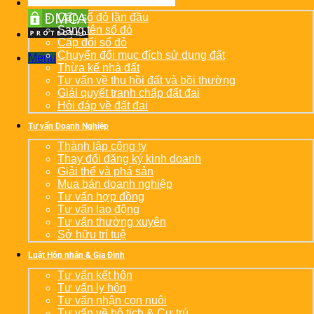
Cấp sổ đỏ lần đầu
Sang tên sổ đỏ
Cấp đổi sổ đỏ
Chuyển đổi mục đích sử dụng đất
Menu
Thừa kế nhà đất
Tư vấn về thu hồi đất và bồi thường
Giải quyết tranh chấp đất đai
Hỏi đáp về đất đai
Tư vấn Doanh Nghiệp
Thành lập công ty
Thay đổi đăng ký kinh doanh
Giải thể và phá sản
Mua bán doanh nghiệp
Tư vấn hợp đồng
Tư vấn lao động
Tư vấn thường xuyên
Sở hữu trí tuệ
Luật Hôn nhân & Gia Đình
Tư vấn kết hôn
Tư vấn ly hôn
Tư vấn nhận con nuôi
Tư vấn về hộ tịch & Cư trú