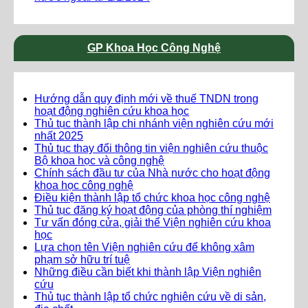
GP Khoa Học Công Nghệ
Hướng dẫn quy định mới về thuế TNDN trong
hoạt động nghiên cứu khoa học
Thủ tục thành lập chi nhánh viện nghiên cứu mới
nhất 2025
Thủ tục thay đổi thông tin viện nghiên cứu thuộc
Bộ khoa học và công nghệ
Chính sách đầu tư của Nhà nước cho hoạt động
khoa học công nghệ
Điều kiện thành lập tổ chức khoa học công nghệ
Thủ tục đăng ký hoạt động của phòng thí nghiệm
Tư vấn đóng cửa, giải thể Viện nghiên cứu khoa
học
Lựa chọn tên Viện nghiên cứu để không xâm
phạm sở hữu trí tuệ
Những điều cần biết khi thành lập Viện nghiên
cứu
Thủ tục thành lập tổ chức nghiên cứu về di sản,