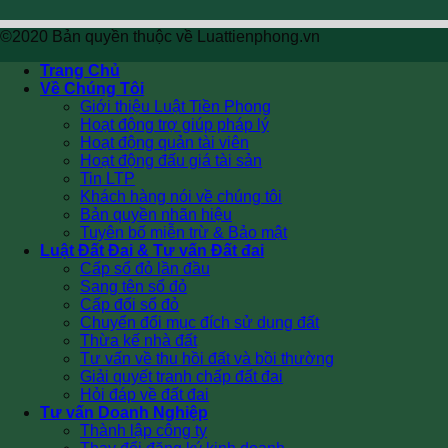
©2020 Bản quyền thuộc về Luattienphong.vn
Trang Chủ
Về Chúng Tôi
Giới thiệu Luật Tiền Phong
Hoạt động trợ giúp pháp lý
Hoạt động quản tài viên
Hoạt động đấu giá tài sản
Tin LTP
Khách hàng nói về chúng tôi
Bản quyền nhãn hiệu
Tuyên bố miễn trừ & Bảo mật
Luật Đất Đai & Tư vấn Đất đai
Cấp sổ đỏ lần đầu
Sang tên sổ đỏ
Cấp đổi sổ đỏ
Chuyển đổi mục đích sử dụng đất
Thừa kế nhà đất
Tư vấn về thu hồi đất và bồi thường
Giải quyết tranh chấp đất đai
Hỏi đáp về đất đai
Tư vấn Doanh Nghiệp
Thành lập công ty