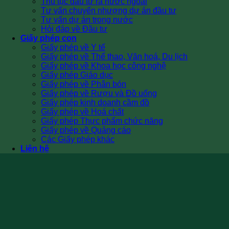
Thủ tục đầu tư ra nước ngoài
Tư vấn chuyển nhượng dự án đầu tư
Tư vấn dự án trong nước
Hỏi đáp về Đầu tư
Giấy phép con
Giấy phép về Y tế
Giấy phép về Thể thao, Văn hoá, Du lịch
Giấy phép về Khoa học công nghệ
Giấy phép Giáo dục
Giấy phép về Phân bón
Giấy phép về Rượu và Đồ uống
Giấy phép kinh doanh cầm đồ
Giấy phép về Hoá chất
Giấy phép Thực phẩm chức năng
Giấy phép về Quảng cáo
Các Giấy phép khác
Liên hệ