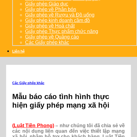
Giấy phép Giáo dục
Giấy phép về Phân bón
Giấy phép về Rượu và Đồ uống
Giấy phép kinh doanh cầm đồ
Giấy phép về Hoá chất
Giấy phép Thực phẩm chức năng
Giấy phép về Quảng cáo
Các Giấy phép khác
Liên hệ
Các Giấy phép khác
Mẫu báo cáo tình hình thực
hiện giấy phép mạng xã hội
(
Luật Tiền Phong
)
– như chúng tôi đã chia sẻ về
các nội dung liên quan đến việc thiết lập mạng
xã hội, nhằm hỗ trợ cho khách hàng, Luật Tiền