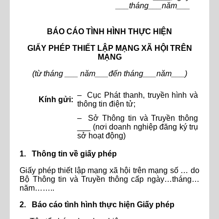
___tháng___năm___
BÁO CÁO TÌNH HÌNH THỰC HIỆN
GIẤY PHÉP THIẾT LẬP MẠNG XÃ HỘI TRÊN
MẠNG
(từ tháng ___ năm___đến tháng___năm___)
– Cục Phát thanh, truyền hình và
Kính gửi:
thông tin điện tử;
– Sở Thông tin và Truyền thông
___ (nơi doanh nghiệp đăng ký trụ
sở hoạt động)
1. Thông tin về giấy phép
Giấy phép thiết lập mạng xã hội trên mạng số … do
Bộ Thông tin và Truyền thông cấp ngày…tháng…
năm……..
2. Báo cáo tình hình thực hiện Giấy phép