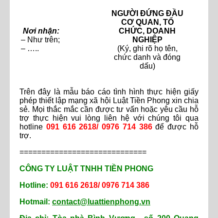
NGƯỜI ĐỨNG ĐẦU
CƠ QUAN, TỔ
Nơi nhận:
CHỨC, DOANH
– Như trên;
NGHIỆP
– …..
(Ký, ghi rõ họ tên,
chức danh và đóng
dấu)
Trên đây là mẫu báo cáo tình hình thực hiện giấy
phép thiết lập mạng xã hội Luật Tiền Phong xin chia
sẻ. Mọi thắc mắc cần được tư vấn hoặc yêu cầu hỗ
trợ thực hiện vui lòng liên hệ với chúng tôi qua
hotline
091 616 2618/ 0976 714 386
để được hỗ
trợ.
=============================
CÔNG TY LUẬT TNHH TIỀN PHONG
Hotline:
091 616 2618/ 0976 714 386
Hotmail:
contact@luattienphong.vn