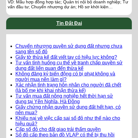
VD: Mẫu hợp đồng hợp tác; Quản trị nội bộ doanh nghiệp; Tư
vấn đầu tư; Chuyển nhượng dự án; Hồ sơ khởi kiện…
Tin Đất Đai
Chuyển nhượng quyền sử dụng đất nhưng chưa
sang tên sổ đỏ
Giấy tờ thừa kế đất viết tay có hiệu lực không?
Tư vấn tình huống cụ thể về tranh chấp quyền sử
dụng đất liên quan đến thừa kế
Không đăng ký biến động có bị phạt không và
người mua nên làm gì?
Xác nhận tình trạng hôn nhân cho người đã chết
(là bố mẹ khi khai nhận thừa kế)
Tư vấn mua đất nông nghiệp hết thời hạn sử
dụng tại Yên Nghĩa, Hà Đông
Giấy chứng nhận quyền sử dụng đất hết hạn, có
nên mua?
Khiếu nại về việc cấp sai sổ đỏ như thế nào cho
hiệu quả?
Cấp sổ đỏ cho đất giao trái thẩm quyền
Sổ đỏ cấp theo bản đồ VLAP có thể bị thu hồi