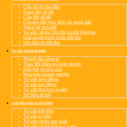
Cấp sổ đỏ lần đầu
Sang tên sổ đỏ
Cấp đổi sổ đỏ
Chuyển đổi mục đích sử dụng đất
Thừa kế nhà đất
Tư vấn về thu hồi đất và bồi thường
Giải quyết tranh chấp đất đai
Hỏi đáp về đất đai
Tư vấn Doanh Nghiệp
Thành lập công ty
Thay đổi đăng ký kinh doanh
Giải thể và phá sản
Mua bán doanh nghiệp
Tư vấn hợp đồng
Tư vấn lao động
Tư vấn thường xuyên
Sở hữu trí tuệ
Luật Hôn nhân & Gia Đình
Tư vấn kết hôn
Tư vấn ly hôn
Tư vấn nhận con nuôi
Tư vấn về hộ tịch & Cư trú