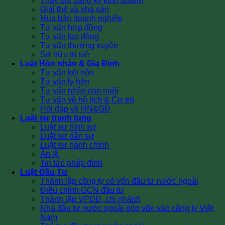
Thay đổi đăng ký kinh doanh
Giải thể và phá sản
Mua bán doanh nghiệp
Tư vấn hợp đồng
Tư vấn lao động
Tư vấn thường xuyên
Sở hữu trí tuệ
Luật Hôn nhân & Gia Đình
Tư vấn kết hôn
Tư vấn ly hôn
Tư vấn nhận con nuôi
Tư vấn về hộ tịch & Cư trú
Hỏi đáp về HN&GĐ
Luật sư tranh tụng
Luật sư hình sự
Luật sư dân sự
Luật sư hành chính
Án lệ
Tin tức pháp đình
Luật Đầu Tư
Thành lập công ty có vốn đầu tư nước ngoài
Điều chỉnh GCN đầu tư
Thành lập VPDD, chi nhánh
Nhà đầu tư nước ngoài góp vốn vào công ty Việt
Nam