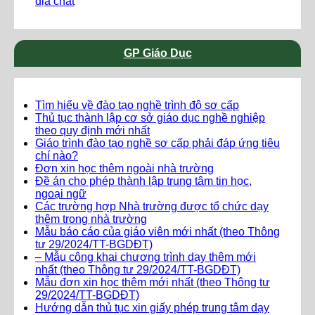
địa chất
GP Giáo Dục
Tìm hiểu về đào tạo nghề trình độ sơ cấp
Thủ tục thành lập cơ sở giáo dục nghề nghiệp
theo quy định mới nhất
Giáo trình đào tạo nghề sơ cấp phải đáp ứng tiêu
chí nào?
Đơn xin học thêm ngoài nhà trường
Đề án cho phép thành lập trung tâm tin học,
ngoại ngữ
Các trường hợp Nhà trường được tổ chức dạy
thêm trong nhà trường
Mẫu báo cáo của giáo viên mới nhất (theo Thông
tư 29/2024/TT-BGDĐT)
– Mẫu công khai chương trình dạy thêm mới
nhất (theo Thông tư 29/2024/TT-BGDĐT)
Mẫu đơn xin học thêm mới nhất (theo Thông tư
29/2024/TT-BGDĐT)
Hướng dẫn thủ tục xin giấy phép trung tâm dạy