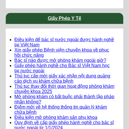
Giấy Phép Y Tế
Điều kiện để bác sĩ nước ngoài được hành nghề
tại Việt Nam
Xin giấy phép Bệnh viện chuyên khoa về phục
hồi chức năng
Bác sĩ nào được mở phòng khám ngoài giờ?
Giấy phép hành nghề cho Bác sĩ Việt Nam học
tại nước ngoài
Thủ tục cấp mới giấy xác nhận nội dung quảng
cáo dịch vụ khám chữa bệnh
Thủ tục thay đổi thời gian hoạt động phòng khám
chuyên khoa 2025
Mở phòng khám có bắt buộc phải thành lập pháp
nhân không?
Điểm mới về hệ thống thông tin quản lý khám
chữa bệnh
Điều kiện mở phòng khám sản phụ khoa
Quy định về cấp giấy phép hành nghề cho bác sĩ
nước ngoài từ 1/1/2024