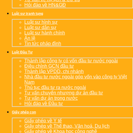
Hỏi đáp về HN&GĐ
Luật sư tranh tụng
Luật sư hình sự
Luật sư dân sự
Luật sư hành chính
Án lệ
Tin tức pháp đình
Luật Đầu Tư
Thành lập công ty có vốn đầu tư nước ngoài
Điều chỉnh GCN đầu tư
Thành lập VPDD, chi nhánh
Nhà đầu tư nước ngoài góp vốn vào công ty Việt
Nam
Thủ tục đầu tư ra nước ngoài
Tư vấn chuyển nhượng dự án đầu tư
Tư vấn dự án trong nước
Hỏi đáp về Đầu tư
Giấy phép con
Giấy phép về Y tế
Giấy phép về Thể thao, Văn hoá, Du lịch
Giấy phép về Khoa học công nghệ