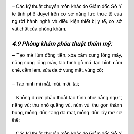
– Các kỹ thuật chuyên môn khác do Giám đốc Sở Y
tế tỉnh phê duyệt trên cơ sở năng lực thực tế của
người hành nghề và điều kiện thiết bị y tế, cơ sở
vật chất của phòng khám.
4.9 Phòng khám phẫu thuật thẩm mỹ:
– Tạo má lúm đồng tiền, xóa xăm cung lông mày,
nâng cung lông mày, tạo hình gò má, tạo hình cằm
chẻ, cằm lẹm, sửa da ở vùng mặt, vùng cổ;
– Tạo hình mí mắt, mũi, môi, tai;
– Không được phẫu thuật tạo hình như nâng ngực;
nâng vú; thu nhỏ quầng vú, núm vú; thu gọn thành
bụng, mông, đùi; căng da mặt, mông, đùi; lấy mỡ cơ
thể;
– Các kỹ thuật chuyên môn khác do Giám đốc Sở Y