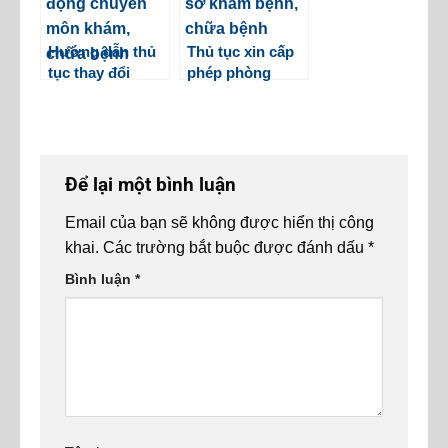
Hướng dẫn thủ
Thủ tục xin cấp
tục thay đổi
phép phòng
phạm vi hoạt
khám liên
động chuyên
chuyên khoa
môn khám, chữa
mới nhất 2024
bệnh
Để lại một bình luận
Email của bạn sẽ không được hiển thị công
khai.
Các trường bắt buộc được đánh dấu
*
Bình luận
*