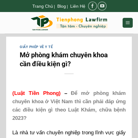
Chuyển
Trang Chủ
Blog
Liên Hệ
|
|
đến
nội
dung
GIẤY PHÉP VỀ Y TẾ
Mở phòng khám chuyên khoa
cần điều kiện gì?
(
Luật Tiền Phong
)
–
Để mở phòng khám
chuyên khoa ở Việt Nam thì cần phải đáp ứng
các điều kiện gì theo Luật Khám, chữa bệnh
2023?
Là nhà tư vấn chuyên nghiệp trong lĩnh vực giấy