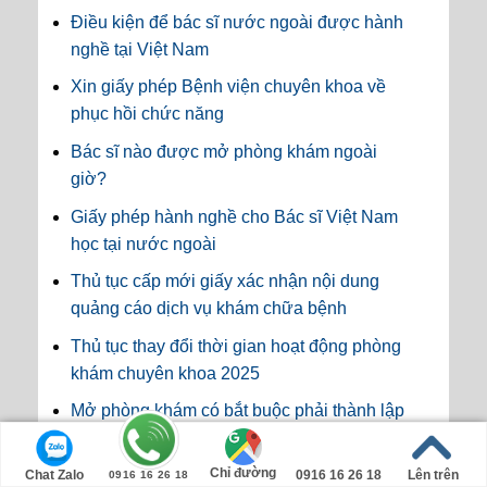
Điều kiện để bác sĩ nước ngoài được hành
nghề tại Việt Nam
Xin giấy phép Bệnh viện chuyên khoa về
phục hồi chức năng
Bác sĩ nào được mở phòng khám ngoài
giờ?
Giấy phép hành nghề cho Bác sĩ Việt Nam
học tại nước ngoài
Thủ tục cấp mới giấy xác nhận nội dung
quảng cáo dịch vụ khám chữa bệnh
Thủ tục thay đổi thời gian hoạt động phòng
khám chuyên khoa 2025
Mở phòng khám có bắt buộc phải thành lập
pháp nhân không?
Chỉ đường
Điểm mới về hệ thống thông tin quản lý
Chat Zalo
0916 16 26 18
Lên trên
0916 16 26 18