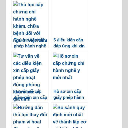
Thủ tục cấp giấy
5 điều kiện cần
phép hành nghề
đáp ứng khi xin
khám, chữa
giấy phép phòng
bệnh đối với
khám đa khoa tư
người Việt Nam
nhân
Tư vấn về các
Hồ sơ xin cấp
điều kiện xin cấp
giấy phép hành
giấy phép hoạt
nghề y mới nhất
động phòng
khám bác sỹ gia
đình