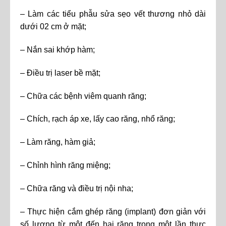
– Làm các tiểu phẫu sửa sẹo vết thương nhỏ dài
dưới 02 cm ở mặt;
– Nắn sai khớp hàm;
– Điều trị laser bề mặt;
– Chữa các bệnh viêm quanh răng;
– Chích, rạch áp xe, lấy cao răng, nhổ răng;
– Làm răng, hàm giả;
– Chỉnh hình răng miệng;
– Chữa răng và điều trị nội nha;
– Thực hiện cắm ghép răng (implant) đơn giản với
số lượng từ một đến hai răng trong một lần thực