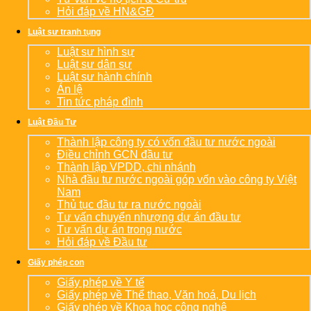
Hỏi đáp về HN&GĐ
Luật sư tranh tụng
Luật sư hình sự
Luật sư dân sự
Luật sư hành chính
Án lệ
Tin tức pháp đình
Luật Đầu Tư
Thành lập công ty có vốn đầu tư nước ngoài
Điều chỉnh GCN đầu tư
Thành lập VPDD, chi nhánh
Nhà đầu tư nước ngoài góp vốn vào công ty Việt
Nam
Thủ tục đầu tư ra nước ngoài
Tư vấn chuyển nhượng dự án đầu tư
Tư vấn dự án trong nước
Hỏi đáp về Đầu tư
Giấy phép con
Giấy phép về Y tế
Giấy phép về Thể thao, Văn hoá, Du lịch
Giấy phép về Khoa học công nghệ