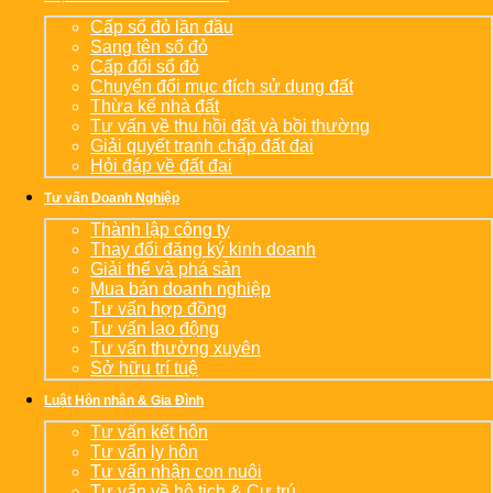
Cấp sổ đỏ lần đầu
Sang tên sổ đỏ
Cấp đổi sổ đỏ
Chuyển đổi mục đích sử dụng đất
Thừa kế nhà đất
Tư vấn về thu hồi đất và bồi thường
Giải quyết tranh chấp đất đai
Hỏi đáp về đất đai
Tư vấn Doanh Nghiệp
Thành lập công ty
Thay đổi đăng ký kinh doanh
Giải thể và phá sản
Mua bán doanh nghiệp
Tư vấn hợp đồng
Tư vấn lao động
Tư vấn thường xuyên
Sở hữu trí tuệ
Luật Hôn nhân & Gia Đình
Tư vấn kết hôn
Tư vấn ly hôn
Tư vấn nhận con nuôi
Tư vấn về hộ tịch & Cư trú