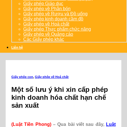
Giấy phép Giáo dục
Giấy phép về Phân bón
Giấy phép về Rượu và Đồ uống
Giấy phép kinh doanh cầm đồ
Giấy phép về Hoá chất
Giấy phép Thực phẩm chức năng
Giấy phép về Quảng cáo
Các Giấy phép khác
Liên hệ
Giấy phép con
,
Giấy phép về Hoá chất
Một số lưu ý khi xin cấp phép
kinh doanh hóa chất hạn chế
sản xuất
(Luật Tiền Phong)
– Qua bài viết sau đây,
Luật