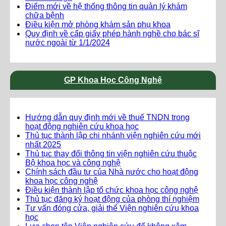
Điểm mới về hệ thống thông tin quản lý khám
chữa bệnh
Điều kiện mở phòng khám sản phụ khoa
Quy định về cấp giấy phép hành nghề cho bác sĩ
nước ngoài từ 1/1/2024
GP Khoa Học Công Nghệ
Hướng dẫn quy định mới về thuế TNDN trong
hoạt động nghiên cứu khoa học
Thủ tục thành lập chi nhánh viện nghiên cứu mới
nhất 2025
Thủ tục thay đổi thông tin viện nghiên cứu thuộc
Bộ khoa học và công nghệ
Chính sách đầu tư của Nhà nước cho hoạt động
khoa học công nghệ
Điều kiện thành lập tổ chức khoa học công nghệ
Thủ tục đăng ký hoạt động của phòng thí nghiệm
Tư vấn đóng cửa, giải thể Viện nghiên cứu khoa
học