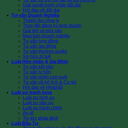
Giải quyết tranh chấp đất đai
Hỏi đáp về đất đai
Tư vấn Doanh Nghiệp
Thành lập công ty
Thay đổi đăng ký kinh doanh
Giải thể và phá sản
Mua bán doanh nghiệp
Tư vấn hợp đồng
Tư vấn lao động
Tư vấn thường xuyên
Sở hữu trí tuệ
Luật Hôn nhân & Gia Đình
Tư vấn kết hôn
Tư vấn ly hôn
Tư vấn nhận con nuôi
Tư vấn về hộ tịch & Cư trú
Hỏi đáp về HN&GĐ
Luật sư tranh tụng
Luật sư hình sự
Luật sư dân sự
Luật sư hành chính
Án lệ
Tin tức pháp đình
Luật Đầu Tư