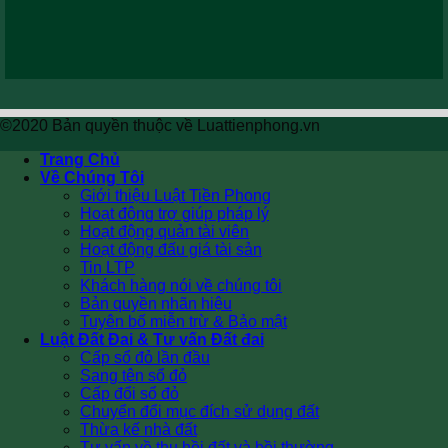
©2020 Bản quyền thuộc về Luattienphong.vn
Trang Chủ
Về Chúng Tôi
Giới thiệu Luật Tiền Phong
Hoạt động trợ giúp pháp lý
Hoạt động quản tài viên
Hoạt động đấu giá tài sản
Tin LTP
Khách hàng nói về chúng tôi
Bản quyền nhãn hiệu
Tuyên bố miễn trừ & Bảo mật
Luật Đất Đai & Tư vấn Đất đai
Cấp sổ đỏ lần đầu
Sang tên sổ đỏ
Cấp đổi sổ đỏ
Chuyển đổi mục đích sử dụng đất
Thừa kế nhà đất
Tư vấn về thu hồi đất và bồi thường