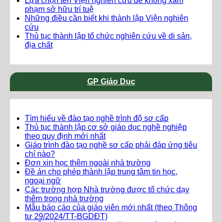
Lựa chọn tên Viện nghiên cứu để không xâm
phạm sở hữu trí tuệ
Những điều cần biết khi thành lập Viện nghiên
cứu
Thủ tục thành lập tổ chức nghiên cứu về di sản,
địa chất
GP Giáo Dục
Tìm hiểu về đào tạo nghề trình độ sơ cấp
Thủ tục thành lập cơ sở giáo dục nghề nghiệp
theo quy định mới nhất
Giáo trình đào tạo nghề sơ cấp phải đáp ứng tiêu
chí nào?
Đơn xin học thêm ngoài nhà trường
Đề án cho phép thành lập trung tâm tin học,
ngoại ngữ
Các trường hợp Nhà trường được tổ chức dạy
thêm trong nhà trường
Mẫu báo cáo của giáo viên mới nhất (theo Thông
tư 29/2024/TT-BGDĐT)