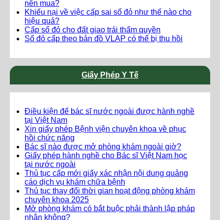
nên mua?
Khiếu nại về việc cấp sai sổ đỏ như thế nào cho
hiệu quả?
Cấp sổ đỏ cho đất giao trái thẩm quyền
Sổ đỏ cấp theo bản đồ VLAP có thể bị thu hồi
Giấy Phép Y Tế
Điều kiện để bác sĩ nước ngoài được hành nghề
tại Việt Nam
Xin giấy phép Bệnh viện chuyên khoa về phục
hồi chức năng
Bác sĩ nào được mở phòng khám ngoài giờ?
Giấy phép hành nghề cho Bác sĩ Việt Nam học
tại nước ngoài
Thủ tục cấp mới giấy xác nhận nội dung quảng
cáo dịch vụ khám chữa bệnh
Thủ tục thay đổi thời gian hoạt động phòng khám
chuyên khoa 2025
Mở phòng khám có bắt buộc phải thành lập pháp
nhân không?