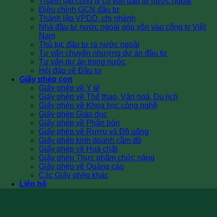
Thành lập công ty có vốn đầu tư nước ngoài
Điều chỉnh GCN đầu tư
Thành lập VPDD, chi nhánh
Nhà đầu tư nước ngoài góp vốn vào công ty Việt
Nam
Thủ tục đầu tư ra nước ngoài
Tư vấn chuyển nhượng dự án đầu tư
Tư vấn dự án trong nước
Hỏi đáp về Đầu tư
Giấy phép con
Giấy phép về Y tế
Giấy phép về Thể thao, Văn hoá, Du lịch
Giấy phép về Khoa học công nghệ
Giấy phép Giáo dục
Giấy phép về Phân bón
Giấy phép về Rượu và Đồ uống
Giấy phép kinh doanh cầm đồ
Giấy phép về Hoá chất
Giấy phép Thực phẩm chức năng
Giấy phép về Quảng cáo
Các Giấy phép khác
Liên hệ