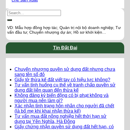
VD: Mẫu hợp đồng hợp tác; Quản trị nội bộ doanh nghiệp; Tư
vấn đầu tư; Chuyển nhượng dự án; Hồ sơ khởi kiện…
Tin Đất Đai
Chuyển nhượng quyền sử dụng đất nhưng chưa
sang tên sổ đỏ
Giấy tờ thừa kế đất viết tay có hiệu lực không?
Tư vấn tình huống cụ thể về tranh chấp quyền sử
dụng đất liên quan đến thừa kế
Không đăng ký biến động có bị phạt không và
người mua nên làm gì?
Xác nhận tình trạng hôn nhân cho người đã chết
(là bố mẹ khi khai nhận thừa kế)
Tư vấn mua đất nông nghiệp hết thời hạn sử
dụng tại Yên Nghĩa, Hà Đông
Giấy chứng nhận quyền sử dụng đất hết hạn, có