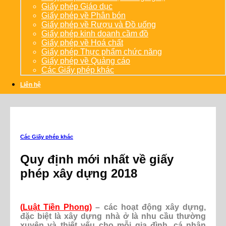
Giấy phép Giáo dục
Giấy phép về Phân bón
Giấy phép về Rượu và Đồ uống
Giấy phép kinh doanh cầm đồ
Giấy phép về Hoá chất
Giấy phép Thực phẩm chức năng
Giấy phép về Quảng cáo
Các Giấy phép khác
Liên hệ
Các Giấy phép khác
Quy định mới nhất về giấy
phép xây dựng 2018
(
Luật Tiền Phong
)
– các hoạt động xây dựng,
đặc biệt là xây dựng nhà ở là nhu cầu thường
xuyên và thiết yếu cho mỗi gia đình, cá nhân