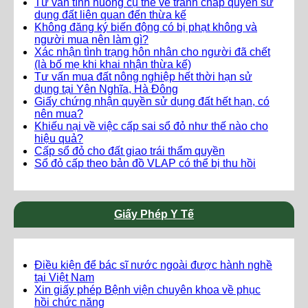
Tư vấn tình huống cụ thể về tranh chấp quyền sử
dụng đất liên quan đến thừa kế
Không đăng ký biến động có bị phạt không và
người mua nên làm gì?
Xác nhận tình trạng hôn nhân cho người đã chết
(là bố mẹ khi khai nhận thừa kế)
Tư vấn mua đất nông nghiệp hết thời hạn sử
dụng tại Yên Nghĩa, Hà Đông
Giấy chứng nhận quyền sử dụng đất hết hạn, có
nên mua?
Khiếu nại về việc cấp sai sổ đỏ như thế nào cho
hiệu quả?
Cấp sổ đỏ cho đất giao trái thẩm quyền
Sổ đỏ cấp theo bản đồ VLAP có thể bị thu hồi
Giấy Phép Y Tế
Điều kiện để bác sĩ nước ngoài được hành nghề
tại Việt Nam
Xin giấy phép Bệnh viện chuyên khoa về phục
hồi chức năng