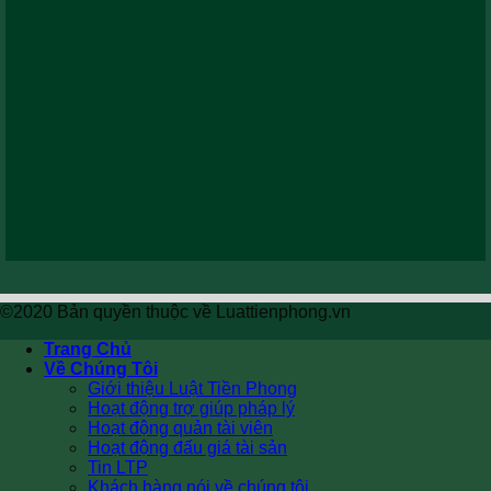
©2020 Bản quyền thuộc về Luattienphong.vn
Trang Chủ
Về Chúng Tôi
Giới thiệu Luật Tiền Phong
Hoạt động trợ giúp pháp lý
Hoạt động quản tài viên
Hoạt động đấu giá tài sản
Tin LTP
Khách hàng nói về chúng tôi