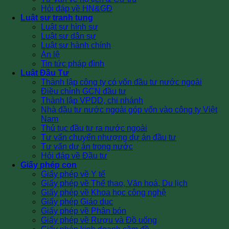
Hỏi đáp về HN&GĐ
Luật sư tranh tụng
Luật sư hình sự
Luật sư dân sự
Luật sư hành chính
Án lệ
Tin tức pháp đình
Luật Đầu Tư
Thành lập công ty có vốn đầu tư nước ngoài
Điều chỉnh GCN đầu tư
Thành lập VPDD, chi nhánh
Nhà đầu tư nước ngoài góp vốn vào công ty Việt
Nam
Thủ tục đầu tư ra nước ngoài
Tư vấn chuyển nhượng dự án đầu tư
Tư vấn dự án trong nước
Hỏi đáp về Đầu tư
Giấy phép con
Giấy phép về Y tế
Giấy phép về Thể thao, Văn hoá, Du lịch
Giấy phép về Khoa học công nghệ
Giấy phép Giáo dục
Giấy phép về Phân bón
Giấy phép về Rượu và Đồ uống