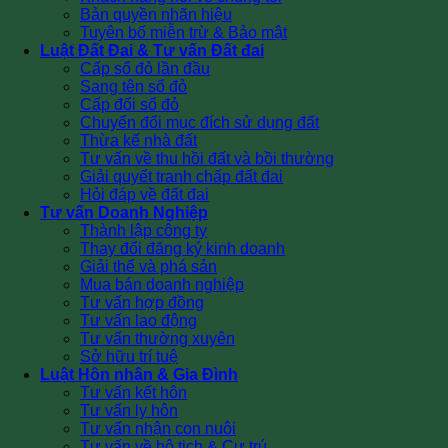
Bản quyền nhãn hiệu
Tuyên bố miễn trừ & Bảo mật
Luật Đất Đai & Tư vấn Đất đai
Cấp sổ đỏ lần đầu
Sang tên sổ đỏ
Cấp đổi sổ đỏ
Chuyển đổi mục đích sử dụng đất
Thừa kế nhà đất
Tư vấn về thu hồi đất và bồi thường
Giải quyết tranh chấp đất đai
Hỏi đáp về đất đai
Tư vấn Doanh Nghiệp
Thành lập công ty
Thay đổi đăng ký kinh doanh
Giải thể và phá sản
Mua bán doanh nghiệp
Tư vấn hợp đồng
Tư vấn lao động
Tư vấn thường xuyên
Sở hữu trí tuệ
Luật Hôn nhân & Gia Đình
Tư vấn kết hôn
Tư vấn ly hôn
Tư vấn nhận con nuôi
Tư vấn về hộ tịch & Cư trú