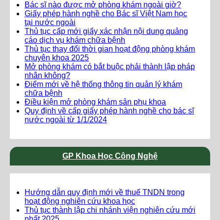
Bác sĩ nào được mở phòng khám ngoài giờ?
Giấy phép hành nghề cho Bác sĩ Việt Nam học
tại nước ngoài
Thủ tục cấp mới giấy xác nhận nội dung quảng
cáo dịch vụ khám chữa bệnh
Thủ tục thay đổi thời gian hoạt động phòng khám
chuyên khoa 2025
Mở phòng khám có bắt buộc phải thành lập pháp
nhân không?
Điểm mới về hệ thống thông tin quản lý khám
chữa bệnh
Điều kiện mở phòng khám sản phụ khoa
Quy định về cấp giấy phép hành nghề cho bác sĩ
nước ngoài từ 1/1/2024
GP Khoa Học Công Nghệ
Hướng dẫn quy định mới về thuế TNDN trong
hoạt động nghiên cứu khoa học
Thủ tục thành lập chi nhánh viện nghiên cứu mới
nhất 2025