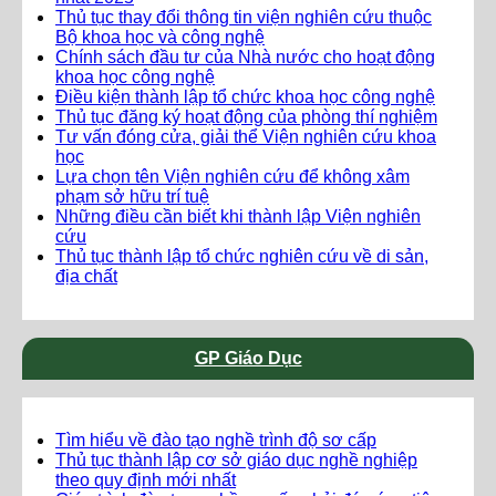
Thủ tục thay đổi thông tin viện nghiên cứu thuộc
Bộ khoa học và công nghệ
Chính sách đầu tư của Nhà nước cho hoạt động
khoa học công nghệ
Điều kiện thành lập tổ chức khoa học công nghệ
Thủ tục đăng ký hoạt động của phòng thí nghiệm
Tư vấn đóng cửa, giải thể Viện nghiên cứu khoa
học
Lựa chọn tên Viện nghiên cứu để không xâm
phạm sở hữu trí tuệ
Những điều cần biết khi thành lập Viện nghiên
cứu
Thủ tục thành lập tổ chức nghiên cứu về di sản,
địa chất
GP Giáo Dục
Tìm hiểu về đào tạo nghề trình độ sơ cấp
Thủ tục thành lập cơ sở giáo dục nghề nghiệp
theo quy định mới nhất