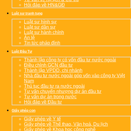
Hỏi đáp về HN&GĐ
Luật sư tranh tụng
Luật sư hình sự
Luật sư dân sự
Luật sư hành chính
Án lệ
Tin tức pháp đình
Luật Đầu Tư
Thành lập công ty có vốn đầu tư nước ngoài
Điều chỉnh GCN đầu tư
Thành lập VPDD, chi nhánh
Nhà đầu tư nước ngoài góp vốn vào công ty Việt
Nam
Thủ tục đầu tư ra nước ngoài
Tư vấn chuyển nhượng dự án đầu tư
Tư vấn dự án trong nước
Hỏi đáp về Đầu tư
Giấy phép con
Giấy phép về Y tế
Giấy phép về Thể thao, Văn hoá, Du lịch
Giấy phép về Khoa học công nghệ