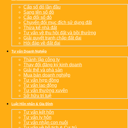
Cấp sổ đỏ lần đầu
Sang tên sổ đỏ
Cấp đổi sổ đỏ
Chuyển đổi mục đích sử dụng đất
Thừa kế nhà đất
Tư vấn về thu hồi đất và bồi thường
Giải quyết tranh chấp đất đai
Hỏi đáp về đất đai
Tư vấn Doanh Nghiệp
Thành lập công ty
Thay đổi đăng ký kinh doanh
Giải thể và phá sản
Mua bán doanh nghiệp
Tư vấn hợp đồng
Tư vấn lao động
Tư vấn thường xuyên
Sở hữu trí tuệ
Luật Hôn nhân & Gia Đình
Tư vấn kết hôn
Tư vấn ly hôn
Tư vấn nhận con nuôi
Tư vấn về hộ tịch & Cư trú