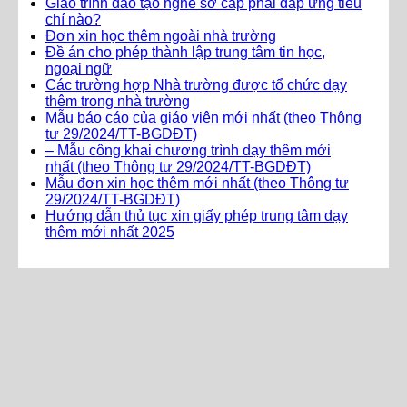
Giáo trình đào tạo nghề sơ cấp phải đáp ứng tiêu
chí nào?
Đơn xin học thêm ngoài nhà trường
Đề án cho phép thành lập trung tâm tin học,
ngoại ngữ
Các trường hợp Nhà trường được tổ chức dạy
thêm trong nhà trường
Mẫu báo cáo của giáo viên mới nhất (theo Thông
tư 29/2024/TT-BGDĐT)
– Mẫu công khai chương trình dạy thêm mới
nhất (theo Thông tư 29/2024/TT-BGDĐT)
Mẫu đơn xin học thêm mới nhất (theo Thông tư
29/2024/TT-BGDĐT)
Hướng dẫn thủ tục xin giấy phép trung tâm dạy
thêm mới nhất 2025