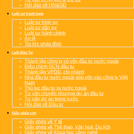
Hỏi đáp về HN&GĐ
Luật sư tranh tụng
Luật sư hình sự
Luật sư dân sự
Luật sư hành chính
Án lệ
Tin tức pháp đình
Luật Đầu Tư
Thành lập công ty có vốn đầu tư nước ngoài
Điều chỉnh GCN đầu tư
Thành lập VPDD, chi nhánh
Nhà đầu tư nước ngoài góp vốn vào công ty Việt
Nam
Thủ tục đầu tư ra nước ngoài
Tư vấn chuyển nhượng dự án đầu tư
Tư vấn dự án trong nước
Hỏi đáp về Đầu tư
Giấy phép con
Giấy phép về Y tế
Giấy phép về Thể thao, Văn hoá, Du lịch
Giấy phép về Khoa học công nghệ