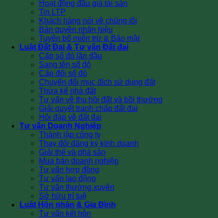
Hoạt động đấu giá tài sản
Tin LTP
Khách hàng nói về chúng tôi
Bản quyền nhãn hiệu
Tuyên bố miễn trừ & Bảo mật
Luật Đất Đai & Tư vấn Đất đai
Cấp sổ đỏ lần đầu
Sang tên sổ đỏ
Cấp đổi sổ đỏ
Chuyển đổi mục đích sử dụng đất
Thừa kế nhà đất
Tư vấn về thu hồi đất và bồi thường
Giải quyết tranh chấp đất đai
Hỏi đáp về đất đai
Tư vấn Doanh Nghiệp
Thành lập công ty
Thay đổi đăng ký kinh doanh
Giải thể và phá sản
Mua bán doanh nghiệp
Tư vấn hợp đồng
Tư vấn lao động
Tư vấn thường xuyên
Sở hữu trí tuệ
Luật Hôn nhân & Gia Đình
Tư vấn kết hôn