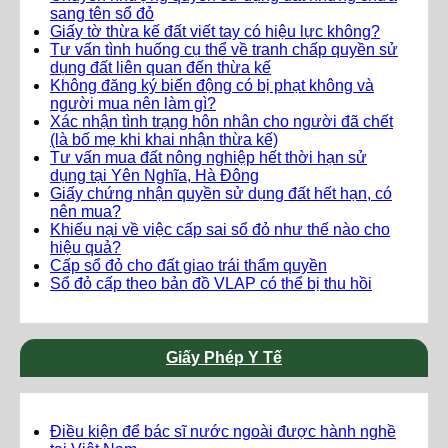
sang tên sổ đỏ
Giấy tờ thừa kế đất viết tay có hiệu lực không?
Tư vấn tình huống cụ thể về tranh chấp quyền sử
dụng đất liên quan đến thừa kế
Không đăng ký biến động có bị phạt không và
người mua nên làm gì?
Xác nhận tình trạng hôn nhân cho người đã chết
(là bố mẹ khi khai nhận thừa kế)
Tư vấn mua đất nông nghiệp hết thời hạn sử
dụng tại Yên Nghĩa, Hà Đông
Giấy chứng nhận quyền sử dụng đất hết hạn, có
nên mua?
Khiếu nại về việc cấp sai sổ đỏ như thế nào cho
hiệu quả?
Cấp sổ đỏ cho đất giao trái thẩm quyền
Sổ đỏ cấp theo bản đồ VLAP có thể bị thu hồi
Giấy Phép Y Tế
Điều kiện để bác sĩ nước ngoài được hành nghề