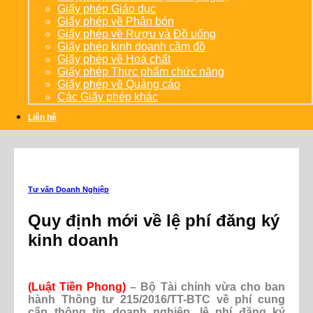
Giấy phép Giáo dục
Giấy phép về Phân bón
Giấy phép về Rượu và Đồ uống
Giấy phép kinh doanh cầm đồ
Giấy phép về Hoá chất
Giấy phép Thực phẩm chức năng
Giấy phép về Quảng cáo
Các Giấy phép khác
Liên hệ
Tư vấn Doanh Nghiệp
Quy định mới về lệ phí đăng ký
kinh doanh
(Luật Tiền Phong)
– Bộ Tài chính vừa cho ban
hành Thông tư 215/2016/TT-BTC về phí cung
cấp thông tin doanh nghiệp, lệ phí đăng ký