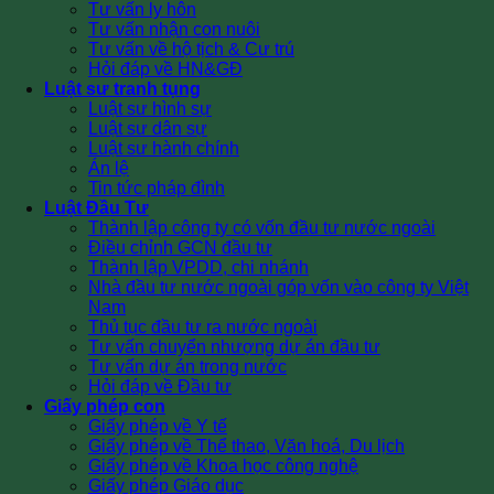
Tư vấn ly hôn
Tư vấn nhận con nuôi
Tư vấn về hộ tịch & Cư trú
Hỏi đáp về HN&GĐ
Luật sư tranh tụng
Luật sư hình sự
Luật sư dân sự
Luật sư hành chính
Án lệ
Tin tức pháp đình
Luật Đầu Tư
Thành lập công ty có vốn đầu tư nước ngoài
Điều chỉnh GCN đầu tư
Thành lập VPDD, chi nhánh
Nhà đầu tư nước ngoài góp vốn vào công ty Việt
Nam
Thủ tục đầu tư ra nước ngoài
Tư vấn chuyển nhượng dự án đầu tư
Tư vấn dự án trong nước
Hỏi đáp về Đầu tư
Giấy phép con
Giấy phép về Y tế
Giấy phép về Thể thao, Văn hoá, Du lịch
Giấy phép về Khoa học công nghệ
Giấy phép Giáo dục