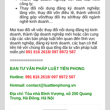
công ty;
Thay đổi nội dung đăng ký doanh nghiệp:
tăng vốn, thay đổi vốn điều lệ, thành viên/cổ
đông góp vốn/thay đổi trụ sở/thay đổi ngành
nghề kinh doanh…
Mọi trao đổi về việc thay đổi nội dung đăng ký kinh
doanh, thành lập doanh nghiệp mới hoặc cần cung
cấp các văn bản pháp luật liên quan đến lĩnh vực
doanh nghiệp, đăng ký kinh doanh, các bạn có thể
liên hệ với chúng tôi qua tổng đài tư vấn pháp luật
miễn phí
0
91 616 2618/ 097 8972 587
===============
BAN TƯ VẤN PHÁP LUẬT TIỀN PHONG
Hotline:
091 61
6 2618/ 097 8972 587
Hotmail:
contact@luattienphong.vn
Địa chỉ:
Tòa
nhà Bình Vượng, số 200 Quang
Trung, Hà Đông, Hà Nội