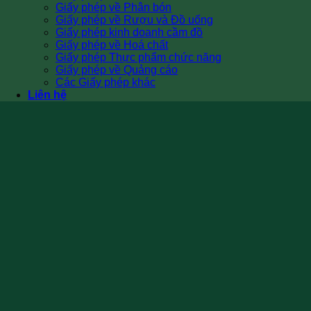
Giấy phép về Phân bón
Giấy phép về Rượu và Đồ uống
Giấy phép kinh doanh cầm đồ
Giấy phép về Hoá chất
Giấy phép Thực phẩm chức năng
Giấy phép về Quảng cáo
Các Giấy phép khác
Liên hệ