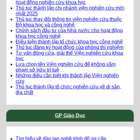
hoạt động nghiên cứu khoa học
Thủ tục thành lập chi nhánh viện nghiên cứu mới
nhất 2025
Thủ tục thay đổi thông tin viện nghiên cứu thuộc
Bộ khoa học và công nghệ
Chính sách đầu tư của Nhà nước cho hoạt động
khoa học công nghệ
Điều kiện thành lập tổ chức khoa học công nghệ
Thủ tục đăng ký hoạt động của phòng thí nghiệm
Tư vấn đóng cửa, giải thể Viện nghiên cứu khoa
học
Lựa chọn tên Viện nghiên cứu để không xâm
phạm sở hữu trí tuệ
Những điều cần biết khi thành lập Viện nghiên
cứu
Thủ tục thành lập tổ chức nghiên cứu về di sản,
địa chất
GP Giáo Dục
Tìm hiểu về đào tạo nghề trình độ sơ cấp