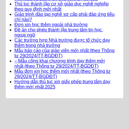
Thủ tục thành lập cơ sở giáo dục nghề nghiệp
theo quy định mới nhất
Giáo trình đào tạo nghề sơ cấp phải đáp ứng tiêu
chí nào?
Đơn xin học thêm ngoài nhà trường
Đề án cho phép thành lập trung tâm tin học,
ngoại ngữ
Các trường hợp Nhà trường được tổ chức dạy
thêm trong nhà trường
Mẫu báo cáo của giáo viên mới nhất (theo Thông
tư 29/2024/TT-BGDĐT)
– Mẫu công khai chương trình dạy thêm mới
nhất (theo Thông tư 29/2024/TT-BGDĐT)
Mẫu đơn xin học thêm mới nhất (theo Thông tư
29/2024/TT-BGDĐT)
Hướng dẫn thủ tục xin giấy phép trung tâm dạy
thêm mới nhất 2025