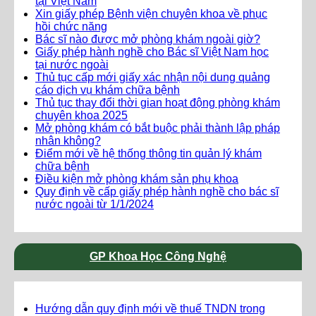
tại Việt Nam
Xin giấy phép Bệnh viện chuyên khoa về phục
hồi chức năng
Bác sĩ nào được mở phòng khám ngoài giờ?
Giấy phép hành nghề cho Bác sĩ Việt Nam học
tại nước ngoài
Thủ tục cấp mới giấy xác nhận nội dung quảng
cáo dịch vụ khám chữa bệnh
Thủ tục thay đổi thời gian hoạt động phòng khám
chuyên khoa 2025
Mở phòng khám có bắt buộc phải thành lập pháp
nhân không?
Điểm mới về hệ thống thông tin quản lý khám
chữa bệnh
Điều kiện mở phòng khám sản phụ khoa
Quy định về cấp giấy phép hành nghề cho bác sĩ
nước ngoài từ 1/1/2024
GP Khoa Học Công Nghệ
Hướng dẫn quy định mới về thuế TNDN trong