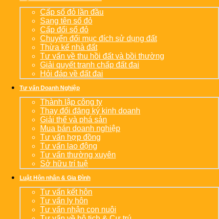
Cấp sổ đỏ lần đầu
Sang tên sổ đỏ
Cấp đổi sổ đỏ
Chuyển đổi mục đích sử dụng đất
Thừa kế nhà đất
Tư vấn về thu hồi đất và bồi thường
Giải quyết tranh chấp đất đai
Hỏi đáp về đất đai
Tư vấn Doanh Nghiệp
Thành lập công ty
Thay đổi đăng ký kinh doanh
Giải thể và phá sản
Mua bán doanh nghiệp
Tư vấn hợp đồng
Tư vấn lao động
Tư vấn thường xuyên
Sở hữu trí tuệ
Luật Hôn nhân & Gia Đình
Tư vấn kết hôn
Tư vấn ly hôn
Tư vấn nhận con nuôi
Tư vấn về hộ tịch & Cư trú