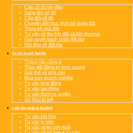
Cấp sổ đỏ lần đầu
Sang tên sổ đỏ
Cấp đổi sổ đỏ
Chuyển đổi mục đích sử dụng đất
Thừa kế nhà đất
Tư vấn về thu hồi đất và bồi thường
Giải quyết tranh chấp đất đai
Hỏi đáp về đất đai
Tư vấn Doanh Nghiệp
Thành lập công ty
Thay đổi đăng ký kinh doanh
Giải thể và phá sản
Mua bán doanh nghiệp
Tư vấn hợp đồng
Tư vấn lao động
Tư vấn thường xuyên
Sở hữu trí tuệ
Luật Hôn nhân & Gia Đình
Tư vấn kết hôn
Tư vấn ly hôn
Tư vấn nhận con nuôi
Tư vấn về hộ tịch & Cư trú