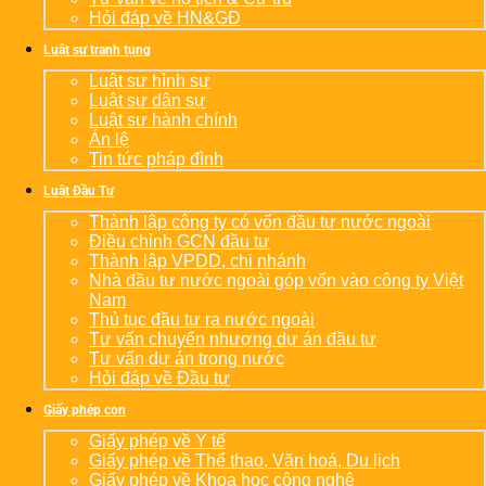
Hỏi đáp về HN&GĐ
Luật sư tranh tụng
Luật sư hình sự
Luật sư dân sự
Luật sư hành chính
Án lệ
Tin tức pháp đình
Luật Đầu Tư
Thành lập công ty có vốn đầu tư nước ngoài
Điều chỉnh GCN đầu tư
Thành lập VPDD, chi nhánh
Nhà đầu tư nước ngoài góp vốn vào công ty Việt
Nam
Thủ tục đầu tư ra nước ngoài
Tư vấn chuyển nhượng dự án đầu tư
Tư vấn dự án trong nước
Hỏi đáp về Đầu tư
Giấy phép con
Giấy phép về Y tế
Giấy phép về Thể thao, Văn hoá, Du lịch
Giấy phép về Khoa học công nghệ