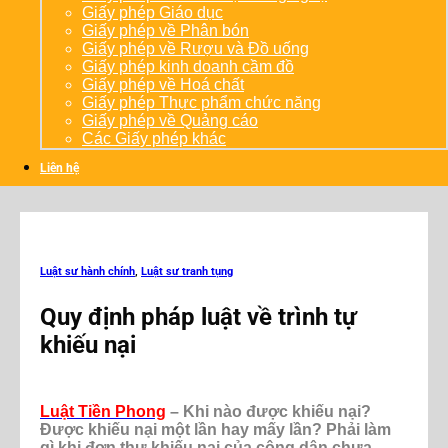
Giấy phép Giáo dục
Giấy phép về Phân bón
Giấy phép về Rượu và Đồ uống
Giấy phép kinh doanh cầm đồ
Giấy phép về Hoá chất
Giấy phép Thực phẩm chức năng
Giấy phép về Quảng cáo
Các Giấy phép khác
Liên hệ
Luật sư hành chính
,
Luật sư tranh tụng
Quy định pháp luật về trình tự
khiếu nại
Luật Tiền Phong
– Khi nào được khiếu nại?
Được khiếu nại một lần hay mấy lần? Phải làm
gì khi đơn thư khiếu nại của công dân chưa