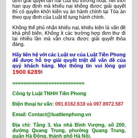
định giải quyết lần hai của Bộ trưởng hoặc hết thời
hạn quy định mà khiếu nại không được giải quyết
thì có quyền khởi kiện vụ án hành chính tại Tòa án
theo quy định của Luật tố tụng hành chính.
Không thể phủ nhận khiếu nại, khiếu kiện là vấn đề
khá phổ biến. Không ít các trường hợp đơn thư đi
lại nhiều lần mà vẫn chưa được giải quyết thỏa
đáng.
Hãy liên hệ với các Luật sư của Luật Tiền Phong
để được hỗ trợ giải quyết triệt để vấn đề của
quý khách hàng. Mọi thông tin vui lòng gọi
1900 6289
!
==========================
Công ty Luật TNHH Tiền Phong
Điện thoại tư vấn:
091.6162.618 và 097.8972.587
Email: Contact@luattienphong.vn
Địa chỉ: Tầng 3, tòa nhà Bình Vượng, số 200,
đường Quang Trung, phường Quang Trung,
quận Hà Đông, thành phố Hà Nội.