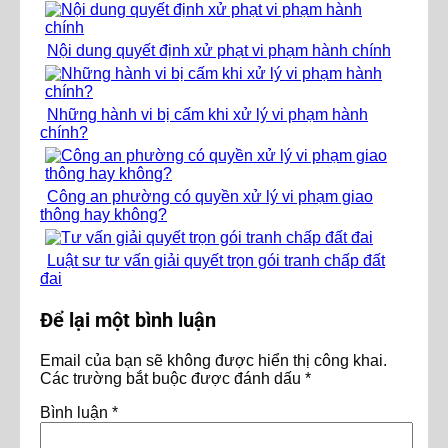
Nội dung quyết định xử phạt vi phạm hành chính
Những hành vi bị cấm khi xử lý vi phạm hành
chính?
Công an phường có quyền xử lý vi phạm giao
thông hay không?
Luật sư tư vấn giải quyết trọn gói tranh chấp đất
đai
Để lại một bình luận
Email của bạn sẽ không được hiển thị công khai.
Các trường bắt buộc được đánh dấu
*
Bình luận
*