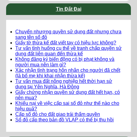
Tin Đất Đai
Chuyển nhượng quyền sử dụng đất nhưng chưa
sang tên sổ đỏ
Giấy tờ thừa kế đất viết tay có hiệu lực không?
Tư vấn tình huống cụ thể về tranh chấp quyền sử
dụng đất liên quan đến thừa kế
Không đăng ký biến động có bị phạt không và
người mua nên làm gì?
Xác nhận tình trạng hôn nhân cho người đã chết
(là bố mẹ khi khai nhận thừa kế)
Tư vấn mua đất nông nghiệp hết thời hạn sử
dụng tại Yên Nghĩa, Hà Đông
Giấy chứng nhận quyền sử dụng đất hết hạn, có
nên mua?
Khiếu nại về việc cấp sai sổ đỏ như thế nào cho
hiệu quả?
Cấp sổ đỏ cho đất giao trái thẩm quyền
Sổ đỏ cấp theo bản đồ VLAP có thể bị thu hồi