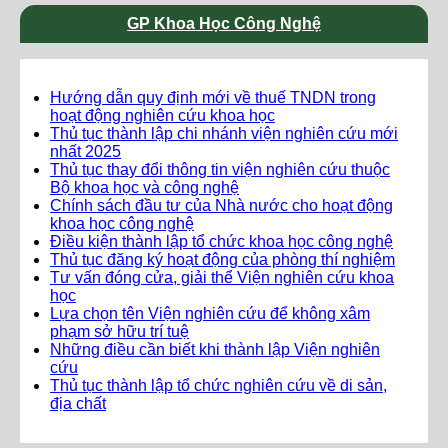
GP Khoa Học Công Nghệ
Hướng dẫn quy định mới về thuế TNDN trong
hoạt động nghiên cứu khoa học
Thủ tục thành lập chi nhánh viện nghiên cứu mới
nhất 2025
Thủ tục thay đổi thông tin viện nghiên cứu thuộc
Bộ khoa học và công nghệ
Chính sách đầu tư của Nhà nước cho hoạt động
khoa học công nghệ
Điều kiện thành lập tổ chức khoa học công nghệ
Thủ tục đăng ký hoạt động của phòng thí nghiệm
Tư vấn đóng cửa, giải thể Viện nghiên cứu khoa
học
Lựa chọn tên Viện nghiên cứu để không xâm
phạm sở hữu trí tuệ
Những điều cần biết khi thành lập Viện nghiên
cứu
Thủ tục thành lập tổ chức nghiên cứu về di sản,
địa chất