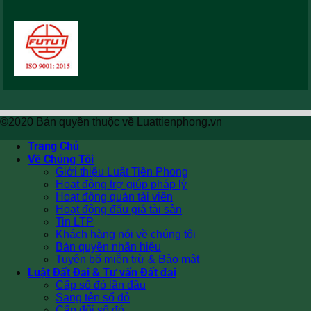
©2020 Bản quyền thuộc về Luattienphong.vn
Trang Chủ
Về Chúng Tôi
Giới thiệu Luật Tiền Phong
Hoạt động trợ giúp pháp lý
Hoạt động quản tài viên
Hoạt động đấu giá tài sản
Tin LTP
Khách hàng nói về chúng tôi
Bản quyền nhãn hiệu
Tuyên bố miễn trừ & Bảo mật
Luật Đất Đai & Tư vấn Đất đai
Cấp sổ đỏ lần đầu
Sang tên sổ đỏ
Cấp đổi sổ đỏ