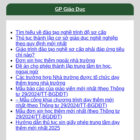
GP Giáo Dục
Tìm hiểu về đào tạo nghề trình độ sơ cấp
Thủ tục thành lập cơ sở giáo dục nghề nghiệp
theo quy định mới nhất
Giáo trình đào tạo nghề sơ cấp phải đáp ứng tiêu
chí nào?
Đơn xin học thêm ngoài nhà trường
Đề án cho phép thành lập trung tâm tin học,
ngoại ngữ
Các trường hợp Nhà trường được tổ chức dạy
thêm trong nhà trường
Mẫu báo cáo của giáo viên mới nhất (theo Thông
tư 29/2024/TT-BGDĐT)
– Mẫu công khai chương trình dạy thêm mới
nhất (theo Thông tư 29/2024/TT-BGDĐT)
Mẫu đơn xin học thêm mới nhất (theo Thông tư
29/2024/TT-BGDĐT)
Hướng dẫn thủ tục xin giấy phép trung tâm dạy
thêm mới nhất 2025