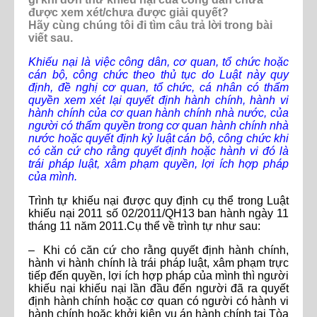
được xem xét/chưa được giải quyết?
Hãy cùng chúng tôi đi tìm câu trả lời trong bài
viết sau.
Khiếu nại là việc công dân, cơ quan, tổ chức hoặc
cán bộ, công chức theo thủ tục do Luật này quy
định, đề nghị cơ quan, tổ chức, cá nhân có thẩm
quyền xem xét lại quyết định hành chính, hành vi
hành chính của cơ quan hành chính nhà nước, của
người có thẩm quyền trong cơ quan hành chính nhà
nước hoặc quyết định kỷ luật cán bộ, công chức khi
có căn cứ cho rằng quyết định hoặc hành vi đó là
trái pháp luật, xâm phạm quyền, lợi ích hợp pháp
của mình.
Trình tự khiếu nại được quy định cụ thể trong Luật
khiếu nại 2011 số 02/2011/QH13 ban hành ngày 11
tháng 11 năm 2011.Cụ thể về trình tự như sau:
– Khi có căn cứ cho rằng quyết định hành chính,
hành vi hành chính là trái pháp luật, xâm phạm trực
tiếp đến quyền, lợi ích hợp pháp của mình thì người
khiếu nại khiếu nại lần đầu đến người đã ra quyết
định hành chính hoặc cơ quan có người có hành vi
hành chính hoặc khởi kiện vụ án hành chính tại Tòa