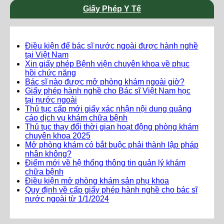
Giấy Phép Y Tế
Điều kiện để bác sĩ nước ngoài được hành nghề
tại Việt Nam
Xin giấy phép Bệnh viện chuyên khoa về phục
hồi chức năng
Bác sĩ nào được mở phòng khám ngoài giờ?
Giấy phép hành nghề cho Bác sĩ Việt Nam học
tại nước ngoài
Thủ tục cấp mới giấy xác nhận nội dung quảng
cáo dịch vụ khám chữa bệnh
Thủ tục thay đổi thời gian hoạt động phòng khám
chuyên khoa 2025
Mở phòng khám có bắt buộc phải thành lập pháp
nhân không?
Điểm mới về hệ thống thông tin quản lý khám
chữa bệnh
Điều kiện mở phòng khám sản phụ khoa
Quy định về cấp giấy phép hành nghề cho bác sĩ
nước ngoài từ 1/1/2024