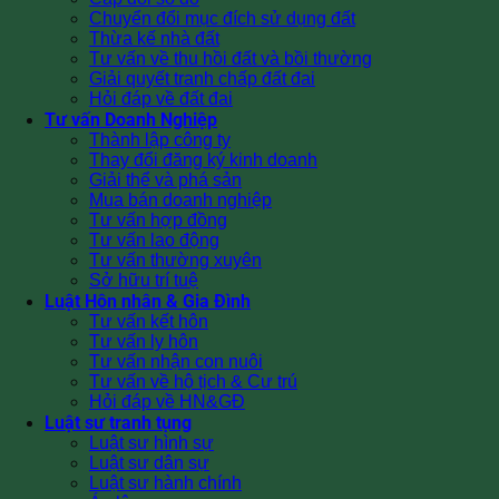
Chuyển đổi mục đích sử dụng đất
Thừa kế nhà đất
Tư vấn về thu hồi đất và bồi thường
Giải quyết tranh chấp đất đai
Hỏi đáp về đất đai
Tư vấn Doanh Nghiệp
Thành lập công ty
Thay đổi đăng ký kinh doanh
Giải thể và phá sản
Mua bán doanh nghiệp
Tư vấn hợp đồng
Tư vấn lao động
Tư vấn thường xuyên
Sở hữu trí tuệ
Luật Hôn nhân & Gia Đình
Tư vấn kết hôn
Tư vấn ly hôn
Tư vấn nhận con nuôi
Tư vấn về hộ tịch & Cư trú
Hỏi đáp về HN&GĐ
Luật sư tranh tụng
Luật sư hình sự
Luật sư dân sự
Luật sư hành chính