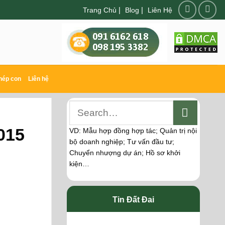
|
|
Trang Chủ
Blog
Liên Hệ
hép con
Liên hệ
015
VD: Mẫu hợp đồng hợp tác; Quản trị nội
bộ doanh nghiệp; Tư vấn đầu tư;
Chuyển nhượng dự án; Hồ sơ khởi
kiện…
Tin Đất Đai