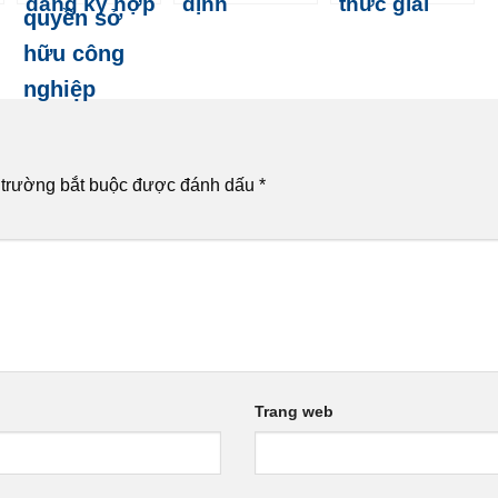
đăng ký hợp
định
thức giải
đồng
phương tiện
quyết tranh
chuyển
đo
chấp môi
nhượng
trường
quyền sở
hữu công
nghiệp mới
 trường bắt buộc được đánh dấu
*
nhất 2025
Trang web