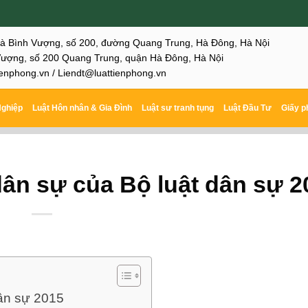
hà Bình Vượng, số 200, đường Quang Trung, Hà Đông, Hà Nội
ượng, số 200 Quang Trung, quận Hà Đông, Hà Nội
enphong.vn / Liendt@luattienphong.vn
Nghiệp
Luật Hôn nhân & Gia Đình
Luật sư tranh tụng
Luật Đầu Tư
Giấy p
dân sự của Bộ luật dân sự 2
dân sự 2015