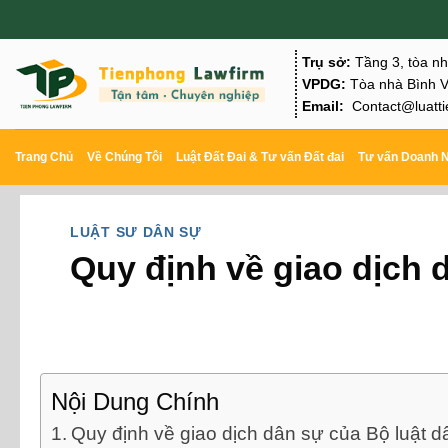
Chuyển
đến
Trụ sở:
Tầng 3, tòa n
nội
VPDG:
Tòa nhà Bình V
Email:
Contact@luatti
dung
Trang Chủ
Về Chúng Tôi
Luật Đất Đai & Tư vấn Đất đai
Tư vấn Doanh 
LUẬT SƯ DÂN SỰ
Quy định về giao dịch 
Nội Dung Chính
Quy định về giao dịch dân sự của Bộ luật 