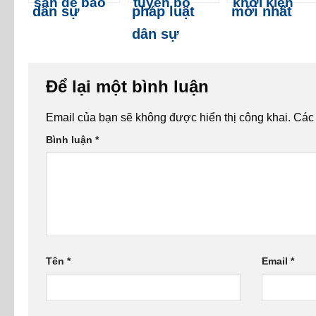
sản để bảo
tuyên bố
khởi kiện
đảm thực
một cá nhân
chia di sản
hiện nghĩa
chết theo
thừa kế theo
vụ dân sự
quy định
quy định
pháp luật
mới nhất
Để lại một bình luận
dân sự
Email của bạn sẽ không được hiển thị công khai.
Các
Bình luận
*
Tên
*
Email
*