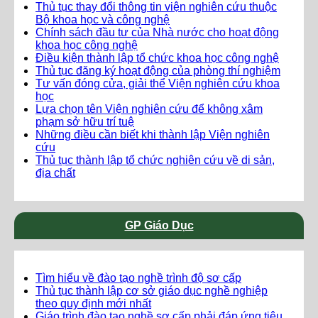
Thủ tục thay đổi thông tin viện nghiên cứu thuộc
Bộ khoa học và công nghệ
Chính sách đầu tư của Nhà nước cho hoạt động
khoa học công nghệ
Điều kiện thành lập tổ chức khoa học công nghệ
Thủ tục đăng ký hoạt động của phòng thí nghiệm
Tư vấn đóng cửa, giải thể Viện nghiên cứu khoa
học
Lựa chọn tên Viện nghiên cứu để không xâm
phạm sở hữu trí tuệ
Những điều cần biết khi thành lập Viện nghiên
cứu
Thủ tục thành lập tổ chức nghiên cứu về di sản,
địa chất
GP Giáo Dục
Tìm hiểu về đào tạo nghề trình độ sơ cấp
Thủ tục thành lập cơ sở giáo dục nghề nghiệp
theo quy định mới nhất
Giáo trình đào tạo nghề sơ cấp phải đáp ứng tiêu