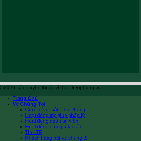
©2020 Bản quyền thuộc về Luattienphong.vn
Trang Chủ
Về Chúng Tôi
Giới thiệu Luật Tiền Phong
Hoạt động trợ giúp pháp lý
Hoạt động quản tài viên
Hoạt động đấu giá tài sản
Tin LTP
Khách hàng nói về chúng tôi