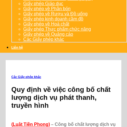
Giấy phép Giáo dục
Giấy phép về Phân bón
Giấy phép về Rượu và Đồ uống
Giấy phép kinh doanh cầm đồ
Giấy phép về Hoá chất
Giấy phép Thực phẩm chức năng
Giấy phép về Quảng cáo
Các Giấy phép khác
Liên hệ
Các Giấy phép khác
Quy định về việc công bố chất
lượng dịch vụ phát thanh,
truyền hình
(
Luật Tiền Phong
)
– Công bố chất lượng dịch vụ