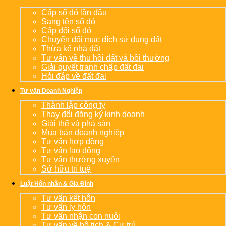
Cấp sổ đỏ lần đầu
Sang tên sổ đỏ
Cấp đổi sổ đỏ
Chuyển đổi mục đích sử dụng đất
Thừa kế nhà đất
Tư vấn về thu hồi đất và bồi thường
Giải quyết tranh chấp đất đai
Hỏi đáp về đất đai
Tư vấn Doanh Nghiệp
Thành lập công ty
Thay đổi đăng ký kinh doanh
Giải thể và phá sản
Mua bán doanh nghiệp
Tư vấn hợp đồng
Tư vấn lao động
Tư vấn thường xuyên
Sở hữu trí tuệ
Luật Hôn nhân & Gia Đình
Tư vấn kết hôn
Tư vấn ly hôn
Tư vấn nhận con nuôi
Tư vấn về hộ tịch & Cư trú