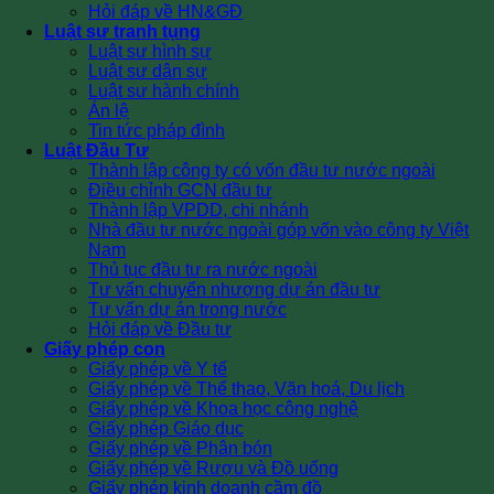
Hỏi đáp về HN&GĐ
Luật sư tranh tụng
Luật sư hình sự
Luật sư dân sự
Luật sư hành chính
Án lệ
Tin tức pháp đình
Luật Đầu Tư
Thành lập công ty có vốn đầu tư nước ngoài
Điều chỉnh GCN đầu tư
Thành lập VPDD, chi nhánh
Nhà đầu tư nước ngoài góp vốn vào công ty Việt
Nam
Thủ tục đầu tư ra nước ngoài
Tư vấn chuyển nhượng dự án đầu tư
Tư vấn dự án trong nước
Hỏi đáp về Đầu tư
Giấy phép con
Giấy phép về Y tế
Giấy phép về Thể thao, Văn hoá, Du lịch
Giấy phép về Khoa học công nghệ
Giấy phép Giáo dục
Giấy phép về Phân bón
Giấy phép về Rượu và Đồ uống
Giấy phép kinh doanh cầm đồ