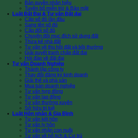
Bản quyền nhãn hiệu
Tuyên bố miễn trừ & Bảo mật
Luật Đất Đai & Tư vấn Đất đai
Cấp sổ đỏ lần đầu
Sang tên sổ đỏ
Cấp đổi sổ đỏ
Chuyển đổi mục đích sử dụng đất
Thừa kế nhà đất
Tư vấn về thu hồi đất và bồi thường
Giải quyết tranh chấp đất đai
Hỏi đáp về đất đai
Tư vấn Doanh Nghiệp
Thành lập công ty
Thay đổi đăng ký kinh doanh
Giải thể và phá sản
Mua bán doanh nghiệp
Tư vấn hợp đồng
Tư vấn lao động
Tư vấn thường xuyên
Sở hữu trí tuệ
Luật Hôn nhân & Gia Đình
Tư vấn kết hôn
Tư vấn ly hôn
Tư vấn nhận con nuôi
Tư vấn về hộ tịch & Cư trú