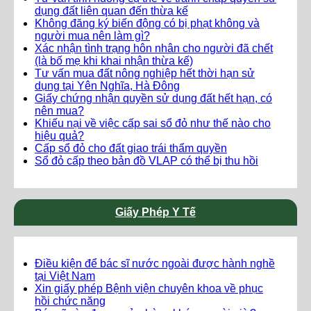
dụng đất liên quan đến thừa kế
Không đăng ký biến động có bị phạt không và
người mua nên làm gì?
Xác nhận tình trạng hôn nhân cho người đã chết
(là bố mẹ khi khai nhận thừa kế)
Tư vấn mua đất nông nghiệp hết thời hạn sử
dụng tại Yên Nghĩa, Hà Đông
Giấy chứng nhận quyền sử dụng đất hết hạn, có
nên mua?
Khiếu nại về việc cấp sai sổ đỏ như thế nào cho
hiệu quả?
Cấp sổ đỏ cho đất giao trái thẩm quyền
Sổ đỏ cấp theo bản đồ VLAP có thể bị thu hồi
Giấy Phép Y Tế
Điều kiện để bác sĩ nước ngoài được hành nghề
tại Việt Nam
Xin giấy phép Bệnh viện chuyên khoa về phục
hồi chức năng