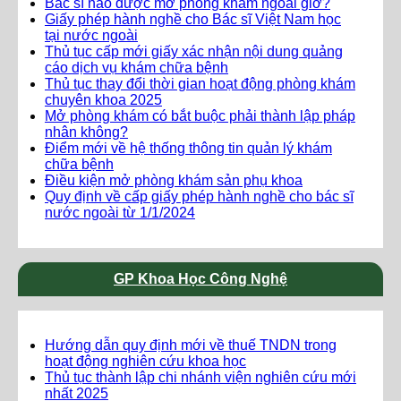
Bác sĩ nào được mở phòng khám ngoài giờ?
Giấy phép hành nghề cho Bác sĩ Việt Nam học
tại nước ngoài
Thủ tục cấp mới giấy xác nhận nội dung quảng
cáo dịch vụ khám chữa bệnh
Thủ tục thay đổi thời gian hoạt động phòng khám
chuyên khoa 2025
Mở phòng khám có bắt buộc phải thành lập pháp
nhân không?
Điểm mới về hệ thống thông tin quản lý khám
chữa bệnh
Điều kiện mở phòng khám sản phụ khoa
Quy định về cấp giấy phép hành nghề cho bác sĩ
nước ngoài từ 1/1/2024
GP Khoa Học Công Nghệ
Hướng dẫn quy định mới về thuế TNDN trong
hoạt động nghiên cứu khoa học
Thủ tục thành lập chi nhánh viện nghiên cứu mới
nhất 2025