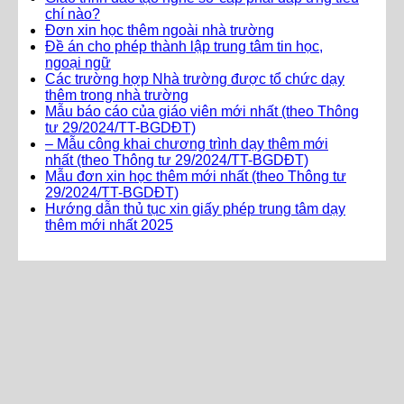
chí nào?
Đơn xin học thêm ngoài nhà trường
Đề án cho phép thành lập trung tâm tin học,
ngoại ngữ
Các trường hợp Nhà trường được tổ chức dạy
thêm trong nhà trường
Mẫu báo cáo của giáo viên mới nhất (theo Thông
tư 29/2024/TT-BGDĐT)
– Mẫu công khai chương trình dạy thêm mới
nhất (theo Thông tư 29/2024/TT-BGDĐT)
Mẫu đơn xin học thêm mới nhất (theo Thông tư
29/2024/TT-BGDĐT)
Hướng dẫn thủ tục xin giấy phép trung tâm dạy
thêm mới nhất 2025