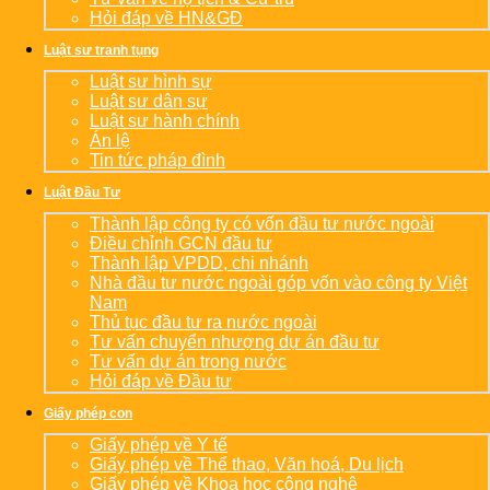
Hỏi đáp về HN&GĐ
Luật sư tranh tụng
Luật sư hình sự
Luật sư dân sự
Luật sư hành chính
Án lệ
Tin tức pháp đình
Luật Đầu Tư
Thành lập công ty có vốn đầu tư nước ngoài
Điều chỉnh GCN đầu tư
Thành lập VPDD, chi nhánh
Nhà đầu tư nước ngoài góp vốn vào công ty Việt
Nam
Thủ tục đầu tư ra nước ngoài
Tư vấn chuyển nhượng dự án đầu tư
Tư vấn dự án trong nước
Hỏi đáp về Đầu tư
Giấy phép con
Giấy phép về Y tế
Giấy phép về Thể thao, Văn hoá, Du lịch
Giấy phép về Khoa học công nghệ