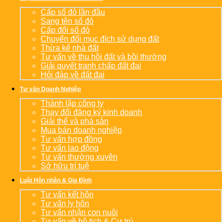
Cấp sổ đỏ lần đầu
Sang tên sổ đỏ
Cấp đổi sổ đỏ
Chuyển đổi mục đích sử dụng đất
Thừa kế nhà đất
Tư vấn về thu hồi đất và bồi thường
Giải quyết tranh chấp đất đai
Hỏi đáp về đất đai
Tư vấn Doanh Nghiệp
Thành lập công ty
Thay đổi đăng ký kinh doanh
Giải thể và phá sản
Mua bán doanh nghiệp
Tư vấn hợp đồng
Tư vấn lao động
Tư vấn thường xuyên
Sở hữu trí tuệ
Luật Hôn nhân & Gia Đình
Tư vấn kết hôn
Tư vấn ly hôn
Tư vấn nhận con nuôi
Tư vấn về hộ tịch & Cư trú