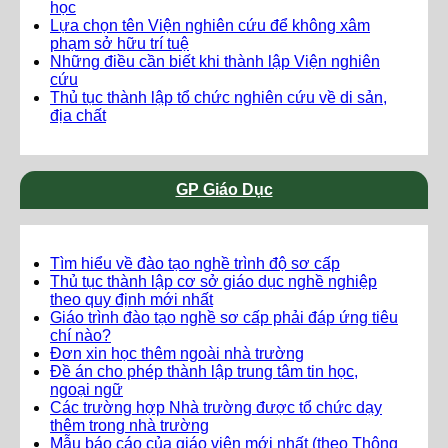
học
Lựa chọn tên Viện nghiên cứu để không xâm
phạm sở hữu trí tuệ
Những điều cần biết khi thành lập Viện nghiên
cứu
Thủ tục thành lập tổ chức nghiên cứu về di sản,
địa chất
GP Giáo Dục
Tìm hiểu về đào tạo nghề trình độ sơ cấp
Thủ tục thành lập cơ sở giáo dục nghề nghiệp
theo quy định mới nhất
Giáo trình đào tạo nghề sơ cấp phải đáp ứng tiêu
chí nào?
Đơn xin học thêm ngoài nhà trường
Đề án cho phép thành lập trung tâm tin học,
ngoại ngữ
Các trường hợp Nhà trường được tổ chức dạy
thêm trong nhà trường
Mẫu báo cáo của giáo viên mới nhất (theo Thông