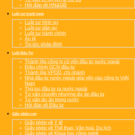
Hỏi đáp về HN&GĐ
Luật sư tranh tụng
Luật sư hình sự
Luật sư dân sự
Luật sư hành chính
Án lệ
Tin tức pháp đình
Luật Đầu Tư
Thành lập công ty có vốn đầu tư nước ngoài
Điều chỉnh GCN đầu tư
Thành lập VPDD, chi nhánh
Nhà đầu tư nước ngoài góp vốn vào công ty Việt
Nam
Thủ tục đầu tư ra nước ngoài
Tư vấn chuyển nhượng dự án đầu tư
Tư vấn dự án trong nước
Hỏi đáp về Đầu tư
Giấy phép con
Giấy phép về Y tế
Giấy phép về Thể thao, Văn hoá, Du lịch
Giấy phép về Khoa học công nghệ