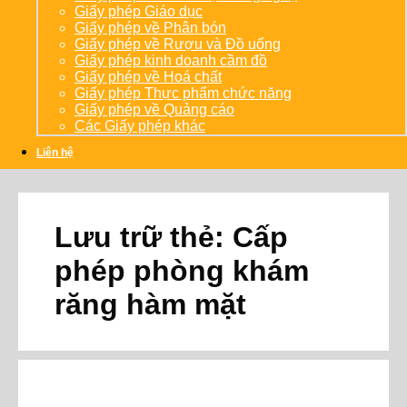
Giấy phép Giáo dục
Giấy phép về Phân bón
Giấy phép về Rượu và Đồ uống
Giấy phép kinh doanh cầm đồ
Giấy phép về Hoá chất
Giấy phép Thực phẩm chức năng
Giấy phép về Quảng cáo
Các Giấy phép khác
Liên hệ
Lưu trữ thẻ:
Cấp
phép phòng khám
răng hàm mặt