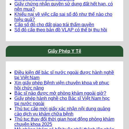
Giấy chứng nhận quyền sử dụng đất hết hạn, có
nên mua?
Khiếu nại về việc cấp sai sổ đỏ như thế nào cho
hiệu quả?
Cấp sổ đỏ cho đất giao trái thẩm quyền
Sổ đỏ cấp theo bản đồ VLAP có thể bị thu hồi
Giấy Phép Y Tế
Điều kiện để bác sĩ nước ngoài được hành nghề
tại Việt Nam
Xin giấy phép Bệnh viện chuyên khoa về phục
hồi chức năng
Bác sĩ nào được mở phòng khám ngoài giờ?
Giấy phép hành nghề cho Bác sĩ Việt Nam học
tại nước ngoài
Thủ tục cấp mới giấy xác nhận nội dung quảng
cáo dịch vụ khám chữa bệnh
Thủ tục thay đổi thời gian hoạt động phòng khám
chuyên khoa 2025