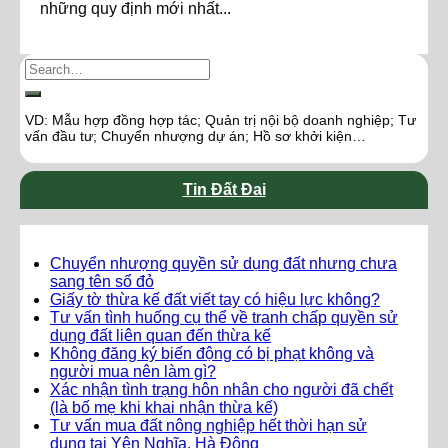
những quy định mới nhất...
VD: Mẫu hợp đồng hợp tác; Quản trị nội bộ doanh nghiệp; Tư
vấn đầu tư; Chuyển nhượng dự án; Hồ sơ khởi kiện…
Tin Đất Đai
Chuyển nhượng quyền sử dụng đất nhưng chưa
sang tên sổ đỏ
Giấy tờ thừa kế đất viết tay có hiệu lực không?
Tư vấn tình huống cụ thể về tranh chấp quyền sử
dụng đất liên quan đến thừa kế
Không đăng ký biến động có bị phạt không và
người mua nên làm gì?
Xác nhận tình trạng hôn nhân cho người đã chết
(là bố mẹ khi khai nhận thừa kế)
Tư vấn mua đất nông nghiệp hết thời hạn sử
dụng tại Yên Nghĩa, Hà Đông