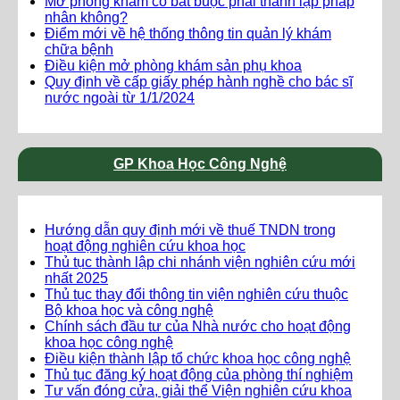
Mở phòng khám có bắt buộc phải thành lập pháp
nhân không?
Điểm mới về hệ thống thông tin quản lý khám
chữa bệnh
Điều kiện mở phòng khám sản phụ khoa
Quy định về cấp giấy phép hành nghề cho bác sĩ
nước ngoài từ 1/1/2024
GP Khoa Học Công Nghệ
Hướng dẫn quy định mới về thuế TNDN trong
hoạt động nghiên cứu khoa học
Thủ tục thành lập chi nhánh viện nghiên cứu mới
nhất 2025
Thủ tục thay đổi thông tin viện nghiên cứu thuộc
Bộ khoa học và công nghệ
Chính sách đầu tư của Nhà nước cho hoạt động
khoa học công nghệ
Điều kiện thành lập tổ chức khoa học công nghệ
Thủ tục đăng ký hoạt động của phòng thí nghiệm
Tư vấn đóng cửa, giải thể Viện nghiên cứu khoa