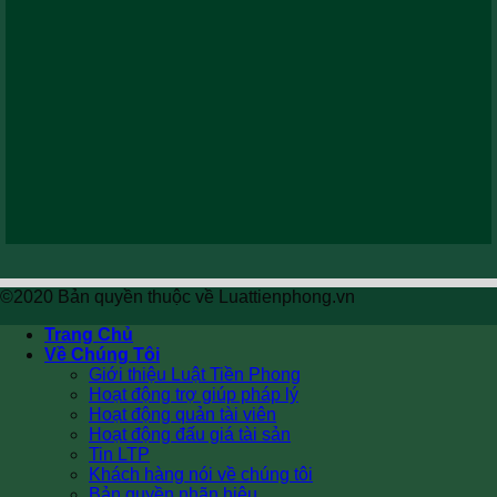
©2020 Bản quyền thuộc về Luattienphong.vn
Trang Chủ
Về Chúng Tôi
Giới thiệu Luật Tiền Phong
Hoạt động trợ giúp pháp lý
Hoạt động quản tài viên
Hoạt động đấu giá tài sản
Tin LTP
Khách hàng nói về chúng tôi
Bản quyền nhãn hiệu