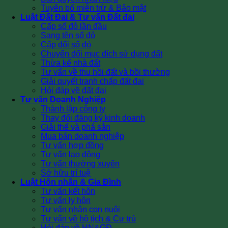
Tuyên bố miễn trừ & Bảo mật
Luật Đất Đai & Tư vấn Đất đai
Cấp sổ đỏ lần đầu
Sang tên sổ đỏ
Cấp đổi sổ đỏ
Chuyển đổi mục đích sử dụng đất
Thừa kế nhà đất
Tư vấn về thu hồi đất và bồi thường
Giải quyết tranh chấp đất đai
Hỏi đáp về đất đai
Tư vấn Doanh Nghiệp
Thành lập công ty
Thay đổi đăng ký kinh doanh
Giải thể và phá sản
Mua bán doanh nghiệp
Tư vấn hợp đồng
Tư vấn lao động
Tư vấn thường xuyên
Sở hữu trí tuệ
Luật Hôn nhân & Gia Đình
Tư vấn kết hôn
Tư vấn ly hôn
Tư vấn nhận con nuôi
Tư vấn về hộ tịch & Cư trú
Hỏi đáp về HN&GĐ