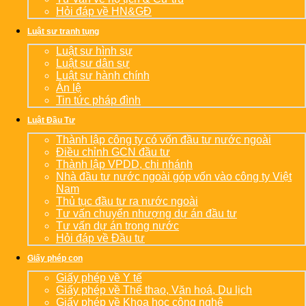
Hỏi đáp về HN&GĐ
Luật sư tranh tụng
Luật sư hình sự
Luật sư dân sự
Luật sư hành chính
Án lệ
Tin tức pháp đình
Luật Đầu Tư
Thành lập công ty có vốn đầu tư nước ngoài
Điều chỉnh GCN đầu tư
Thành lập VPDD, chi nhánh
Nhà đầu tư nước ngoài góp vốn vào công ty Việt
Nam
Thủ tục đầu tư ra nước ngoài
Tư vấn chuyển nhượng dự án đầu tư
Tư vấn dự án trong nước
Hỏi đáp về Đầu tư
Giấy phép con
Giấy phép về Y tế
Giấy phép về Thể thao, Văn hoá, Du lịch
Giấy phép về Khoa học công nghệ