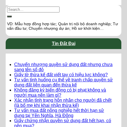
VD: Mẫu hợp đồng hợp tác; Quản trị nội bộ doanh nghiệp; Tư
vấn đầu tư; Chuyển nhượng dự án; Hồ sơ khởi kiện…
Tin Đất Đai
Chuyển nhượng quyền sử dụng đất nhưng chưa
sang tên sổ đỏ
Giấy tờ thừa kế đất viết tay có hiệu lực không?
Tư vấn tình huống cụ thể về tranh chấp quyền sử
dụng đất liên quan đến thừa kế
Không đăng ký biến động có bị phạt không và
người mua nên làm gì?
Xác nhận tình trạng hôn nhân cho người đã chết
(là bố mẹ khi khai nhận thừa kế)
Tư vấn mua đất nông nghiệp hết thời hạn sử
dụng tại Yên Nghĩa, Hà Đông
Giấy chứng nhận quyền sử dụng đất hết hạn, có
nên mua?