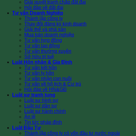
Giải quyết tranh chấp đất đai
Hỏi đáp về đất đai
Tư vấn Doanh Nghiệp
Thành lập công ty
Thay đổi đăng ký kinh doanh
Giải thể và phá sản
Mua bán doanh nghiệp
Tư vấn hợp đồng
Tư vấn lao động
Tư vấn thường xuyên
Sở hữu trí tuệ
Luật Hôn nhân & Gia Đình
Tư vấn kết hôn
Tư vấn ly hôn
Tư vấn nhận con nuôi
Tư vấn về hộ tịch & Cư trú
Hỏi đáp về HN&GĐ
Luật sư tranh tụng
Luật sư hình sự
Luật sư dân sự
Luật sư hành chính
Án lệ
Tin tức pháp đình
Luật Đầu Tư
Thành lập công ty có vốn đầu tư nước ngoài