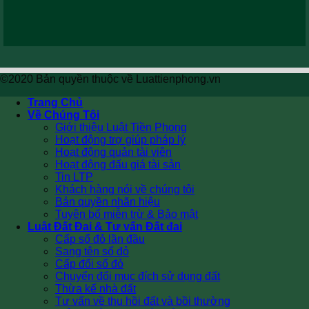
©2020 Bản quyền thuộc về Luattienphong.vn
Trang Chủ
Về Chúng Tôi
Giới thiệu Luật Tiền Phong
Hoạt động trợ giúp pháp lý
Hoạt động quản tài viên
Hoạt động đấu giá tài sản
Tin LTP
Khách hàng nói về chúng tôi
Bản quyền nhãn hiệu
Tuyên bố miễn trừ & Bảo mật
Luật Đất Đai & Tư vấn Đất đai
Cấp sổ đỏ lần đầu
Sang tên sổ đỏ
Cấp đổi sổ đỏ
Chuyển đổi mục đích sử dụng đất
Thừa kế nhà đất
Tư vấn về thu hồi đất và bồi thường