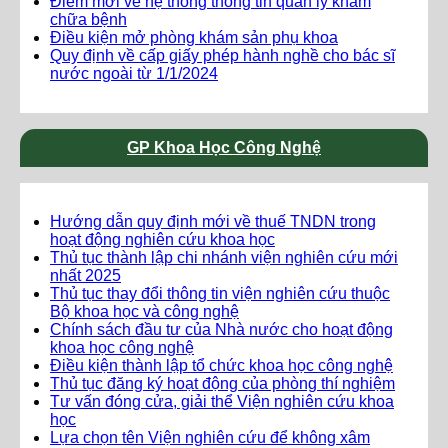
Điểm mới về hệ thống thông tin quản lý khám
chữa bệnh
Điều kiện mở phòng khám sản phụ khoa
Quy định về cấp giấy phép hành nghề cho bác sĩ
nước ngoài từ 1/1/2024
GP Khoa Học Công Nghệ
Hướng dẫn quy định mới về thuế TNDN trong
hoạt động nghiên cứu khoa học
Thủ tục thành lập chi nhánh viện nghiên cứu mới
nhất 2025
Thủ tục thay đổi thông tin viện nghiên cứu thuộc
Bộ khoa học và công nghệ
Chính sách đầu tư của Nhà nước cho hoạt động
khoa học công nghệ
Điều kiện thành lập tổ chức khoa học công nghệ
Thủ tục đăng ký hoạt động của phòng thí nghiệm
Tư vấn đóng cửa, giải thể Viện nghiên cứu khoa
học
Lựa chọn tên Viện nghiên cứu để không xâm