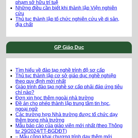
phạm sở hữu trí tuệ
Những điều cần biết khi thành lập Viện nghiên
cứu
Thủ tục thành lập tổ chức nghiên cứu về di sản,
địa chất
GP Giáo Dục
Tìm hiểu về đào tạo nghề trình độ sơ cấp
Thủ tục thành lập cơ sở giáo dục nghề nghiệp
theo quy định mới nhất
Giáo trình đào tạo nghề sơ cấp phải đáp ứng tiêu
chí nào?
Đơn xin học thêm ngoài nhà trường
Đề án cho phép thành lập trung tâm tin học,
ngoại ngữ
Các trường hợp Nhà trường được tổ chức dạy
thêm trong nhà trường
Mẫu báo cáo của giáo viên mới nhất (theo Thông
tư 29/2024/TT-BGDĐT)
– Mẫu công khai chương trình dạy thêm mới