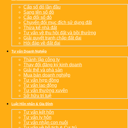
Cấp sổ đỏ lần đầu
Sang tên sổ đỏ
Cấp đổi sổ đỏ
Chuyển đổi mục đích sử dụng đất
Thừa kế nhà đất
Tư vấn về thu hồi đất và bồi thường
Giải quyết tranh chấp đất đai
Hỏi đáp về đất đai
Tư vấn Doanh Nghiệp
Thành lập công ty
Thay đổi đăng ký kinh doanh
Giải thể và phá sản
Mua bán doanh nghiệp
Tư vấn hợp đồng
Tư vấn lao động
Tư vấn thường xuyên
Sở hữu trí tuệ
Luật Hôn nhân & Gia Đình
Tư vấn kết hôn
Tư vấn ly hôn
Tư vấn nhận con nuôi
Tư vấn về hộ tịch & Cư trú