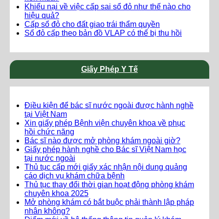
Khiếu nại về việc cấp sai sổ đỏ như thế nào cho
hiệu quả?
Cấp sổ đỏ cho đất giao trái thẩm quyền
Sổ đỏ cấp theo bản đồ VLAP có thể bị thu hồi
Giấy Phép Y Tế
Điều kiện để bác sĩ nước ngoài được hành nghề
tại Việt Nam
Xin giấy phép Bệnh viện chuyên khoa về phục
hồi chức năng
Bác sĩ nào được mở phòng khám ngoài giờ?
Giấy phép hành nghề cho Bác sĩ Việt Nam học
tại nước ngoài
Thủ tục cấp mới giấy xác nhận nội dung quảng
cáo dịch vụ khám chữa bệnh
Thủ tục thay đổi thời gian hoạt động phòng khám
chuyên khoa 2025
Mở phòng khám có bắt buộc phải thành lập pháp
nhân không?