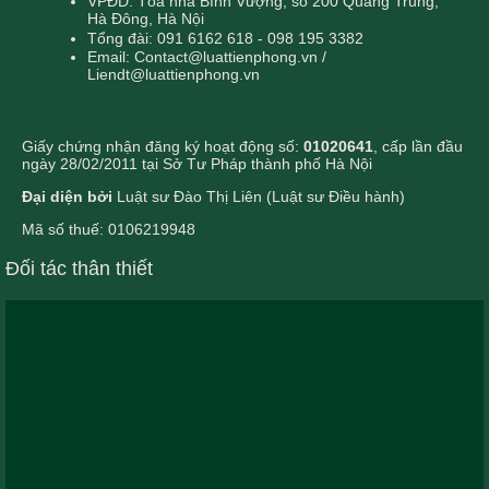
VPĐD: Tòa nhà Bình Vượng, số 200 Quang Trung,
Hà Đông, Hà Nội
Tổng đài: 091 6162 618 - 098 195 3382
Email: Contact@luattienphong.vn /
Liendt@luattienphong.vn
Giấy chứng nhận đăng ký hoạt động số:
01020641
, cấp lần đầu
ngày 28/02/2011 tại Sở Tư Pháp thành phố Hà Nội
Đại diện bởi
Luật sư Đào Thị Liên (Luật sư Điều hành)
Mã số thuế: 0106219948
Đối tác thân thiết