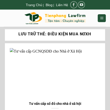
Chuyển
Trang Chủ
Blog
Liên Hệ
|
|
đến
nội
dung
LƯU TRỮ THẺ:
ĐIỀU KIỆN MUA NƠXH
Tư vấn cấp sổ đỏ cho nhà ở xã hội