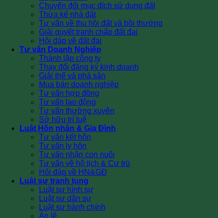
Chuyển đổi mục đích sử dụng đất
Thừa kế nhà đất
Tư vấn về thu hồi đất và bồi thường
Giải quyết tranh chấp đất đai
Hỏi đáp về đất đai
Tư vấn Doanh Nghiệp
Thành lập công ty
Thay đổi đăng ký kinh doanh
Giải thể và phá sản
Mua bán doanh nghiệp
Tư vấn hợp đồng
Tư vấn lao động
Tư vấn thường xuyên
Sở hữu trí tuệ
Luật Hôn nhân & Gia Đình
Tư vấn kết hôn
Tư vấn ly hôn
Tư vấn nhận con nuôi
Tư vấn về hộ tịch & Cư trú
Hỏi đáp về HN&GĐ
Luật sư tranh tụng
Luật sư hình sự
Luật sư dân sự
Luật sư hành chính
Án lệ