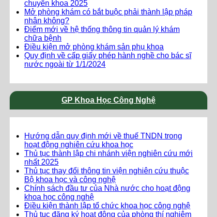
chuyên khoa 2025
Mở phòng khám có bắt buộc phải thành lập pháp
nhân không?
Điểm mới về hệ thống thông tin quản lý khám
chữa bệnh
Điều kiện mở phòng khám sản phụ khoa
Quy định về cấp giấy phép hành nghề cho bác sĩ
nước ngoài từ 1/1/2024
GP Khoa Học Công Nghệ
Hướng dẫn quy định mới về thuế TNDN trong
hoạt động nghiên cứu khoa học
Thủ tục thành lập chi nhánh viện nghiên cứu mới
nhất 2025
Thủ tục thay đổi thông tin viện nghiên cứu thuộc
Bộ khoa học và công nghệ
Chính sách đầu tư của Nhà nước cho hoạt động
khoa học công nghệ
Điều kiện thành lập tổ chức khoa học công nghệ
Thủ tục đăng ký hoạt động của phòng thí nghiệm