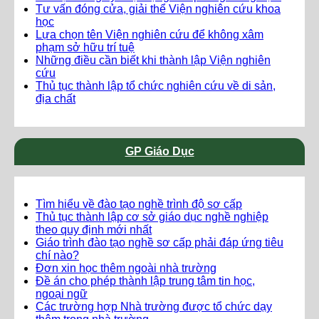
Tư vấn đóng cửa, giải thể Viện nghiên cứu khoa
học
Lựa chọn tên Viện nghiên cứu để không xâm
phạm sở hữu trí tuệ
Những điều cần biết khi thành lập Viện nghiên
cứu
Thủ tục thành lập tổ chức nghiên cứu về di sản,
địa chất
GP Giáo Dục
Tìm hiểu về đào tạo nghề trình độ sơ cấp
Thủ tục thành lập cơ sở giáo dục nghề nghiệp
theo quy định mới nhất
Giáo trình đào tạo nghề sơ cấp phải đáp ứng tiêu
chí nào?
Đơn xin học thêm ngoài nhà trường
Đề án cho phép thành lập trung tâm tin học,
ngoại ngữ
Các trường hợp Nhà trường được tổ chức dạy