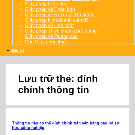
Giấy phép Giáo dục
Giấy phép về Phân bón
Giấy phép về Rượu và Đồ uống
Giấy phép kinh doanh cầm đồ
Giấy phép về Hoá chất
Giấy phép Thực phẩm chức năng
Giấy phép về Quảng cáo
Các Giấy phép khác
Liên hệ
Lưu trữ thẻ:
đính
chính thông tin
Thông tin nào có thể đính chính trên văn bằng bảo hộ sở
hữu công nghiệp