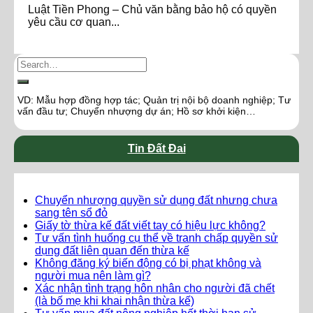
Luật Tiền Phong – Chủ văn bằng bảo hộ có quyền
yêu cầu cơ quan...
VD: Mẫu hợp đồng hợp tác; Quản trị nội bộ doanh nghiệp; Tư
vấn đầu tư; Chuyển nhượng dự án; Hồ sơ khởi kiện…
Tin Đất Đai
Chuyển nhượng quyền sử dụng đất nhưng chưa
sang tên sổ đỏ
Giấy tờ thừa kế đất viết tay có hiệu lực không?
Tư vấn tình huống cụ thể về tranh chấp quyền sử
dụng đất liên quan đến thừa kế
Không đăng ký biến động có bị phạt không và
người mua nên làm gì?
Xác nhận tình trạng hôn nhân cho người đã chết
(là bố mẹ khi khai nhận thừa kế)