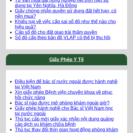
Tư vấn mua đất nông nghiệp hết thời hạn sử
dụng tại Yên Nghĩa, Hà Đông
Giấy chứng nhận quyền sử dụng đất hết hạn, có
nên mua?
Khiếu nại về việc cấp sai sổ đỏ như thế nào cho
hiệu quả?
Cấp sổ đỏ cho đất giao trái thẩm quyền
Sổ đỏ cấp theo bản đồ VLAP có thể bị thu hồi
Giấy Phép Y Tế
Điều kiện để bác sĩ nước ngoài được hành nghề
tại Việt Nam
Xin giấy phép Bệnh viện chuyên khoa về phục
hồi chức năng
Bác sĩ nào được mở phòng khám ngoài giờ?
Giấy phép hành nghề cho Bác sĩ Việt Nam học
tại nước ngoài
Thủ tục cấp mới giấy xác nhận nội dung quảng
cáo dịch vụ khám chữa bệnh
Thủ tục thay đổi thời gian hoạt động phòng khám