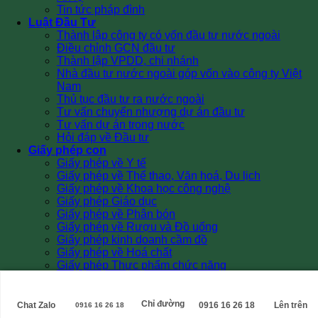
Tin tức pháp đình
Luật Đầu Tư
Thành lập công ty có vốn đầu tư nước ngoài
Điều chỉnh GCN đầu tư
Thành lập VPDD, chi nhánh
Nhà đầu tư nước ngoài góp vốn vào công ty Việt
Nam
Thủ tục đầu tư ra nước ngoài
Tư vấn chuyển nhượng dự án đầu tư
Tư vấn dự án trong nước
Hỏi đáp về Đầu tư
Giấy phép con
Giấy phép về Y tế
Giấy phép về Thể thao, Văn hoá, Du lịch
Giấy phép về Khoa học công nghệ
Giấy phép Giáo dục
Giấy phép về Phân bón
Giấy phép về Rượu và Đồ uống
Giấy phép kinh doanh cầm đồ
Giấy phép về Hoá chất
Giấy phép Thực phẩm chức năng
Giấy phép về Quảng cáo
Các Giấy phép khác
Liên hệ
Chỉ đường
Chat Zalo
0916 16 26 18
Lên trên
0916 16 26 18