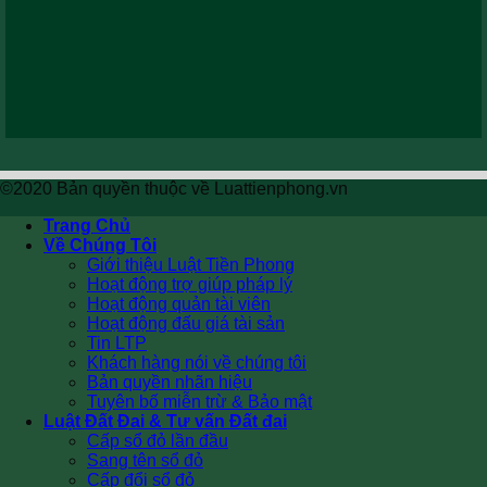
©2020 Bản quyền thuộc về Luattienphong.vn
Trang Chủ
Về Chúng Tôi
Giới thiệu Luật Tiền Phong
Hoạt động trợ giúp pháp lý
Hoạt động quản tài viên
Hoạt động đấu giá tài sản
Tin LTP
Khách hàng nói về chúng tôi
Bản quyền nhãn hiệu
Tuyên bố miễn trừ & Bảo mật
Luật Đất Đai & Tư vấn Đất đai
Cấp sổ đỏ lần đầu
Sang tên sổ đỏ
Cấp đổi sổ đỏ