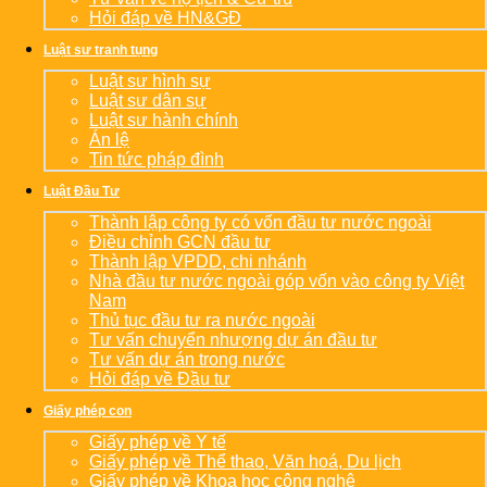
Hỏi đáp về HN&GĐ
Luật sư tranh tụng
Luật sư hình sự
Luật sư dân sự
Luật sư hành chính
Án lệ
Tin tức pháp đình
Luật Đầu Tư
Thành lập công ty có vốn đầu tư nước ngoài
Điều chỉnh GCN đầu tư
Thành lập VPDD, chi nhánh
Nhà đầu tư nước ngoài góp vốn vào công ty Việt
Nam
Thủ tục đầu tư ra nước ngoài
Tư vấn chuyển nhượng dự án đầu tư
Tư vấn dự án trong nước
Hỏi đáp về Đầu tư
Giấy phép con
Giấy phép về Y tế
Giấy phép về Thể thao, Văn hoá, Du lịch
Giấy phép về Khoa học công nghệ