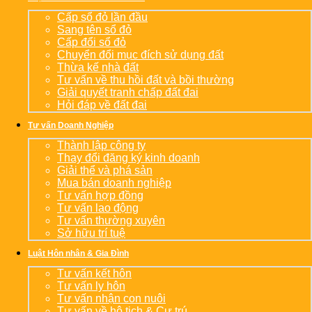
Cấp sổ đỏ lần đầu
Sang tên sổ đỏ
Cấp đổi sổ đỏ
Chuyển đổi mục đích sử dụng đất
Thừa kế nhà đất
Tư vấn về thu hồi đất và bồi thường
Giải quyết tranh chấp đất đai
Hỏi đáp về đất đai
Tư vấn Doanh Nghiệp
Thành lập công ty
Thay đổi đăng ký kinh doanh
Giải thể và phá sản
Mua bán doanh nghiệp
Tư vấn hợp đồng
Tư vấn lao động
Tư vấn thường xuyên
Sở hữu trí tuệ
Luật Hôn nhân & Gia Đình
Tư vấn kết hôn
Tư vấn ly hôn
Tư vấn nhận con nuôi
Tư vấn về hộ tịch & Cư trú