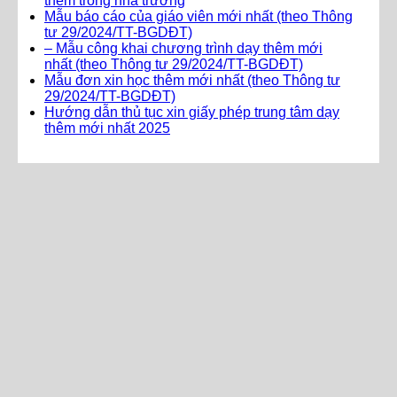
thêm trong nhà trường
Mẫu báo cáo của giáo viên mới nhất (theo Thông
tư 29/2024/TT-BGDĐT)
– Mẫu công khai chương trình dạy thêm mới
nhất (theo Thông tư 29/2024/TT-BGDĐT)
Mẫu đơn xin học thêm mới nhất (theo Thông tư
29/2024/TT-BGDĐT)
Hướng dẫn thủ tục xin giấy phép trung tâm dạy
thêm mới nhất 2025