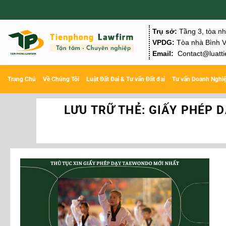
Chuyển
đến
Trụ sở:
Tầng 3, tòa n
nội
VPDG:
Tòa nhà Bình V
Email:
Contact@luatti
dung
Trang Chủ
Về Chúng Tôi
Luật Đất Đai & Tư vấn Đất đai
Tư vấn Doanh Nghi
LƯU TRỮ THẺ:
GIẤY PHÉP 