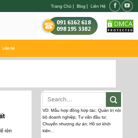
|
|
Trang Chủ
Blog
Liên Hệ
Liên hệ
VD: Mẫu hợp đồng hợp tác; Quản trị nội
ất
bộ doanh nghiệp; Tư vấn đầu tư;
Chuyển nhượng dự án; Hồ sơ khởi
ể rèn
kiện…