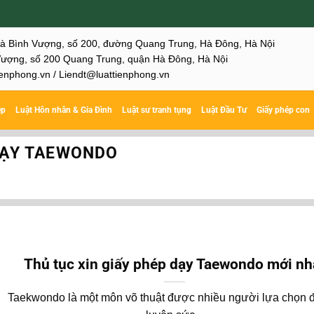
hà Bình Vượng, số 200, đường Quang Trung, Hà Đông, Hà Nội
ượng, số 200 Quang Trung, quận Hà Đông, Hà Nội
enphong.vn / Liendt@luattienphong.vn
ệp
Luật Hôn nhân & Gia Đình
Luật sư tranh tụng
Luật Đầu Tư
Giấy phép con
DẠY TAEWONDO
Thủ tục xin giấy phép dạy Taewondo mới nh
Taekwondo là một môn võ thuật được nhiều người lựa chọn đ