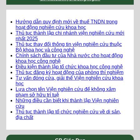
Hướng dẫn quy định mới về thuế TNDN trong
hoạt động nghiên cứu khoa học
Thủ tục thành lập chi nhánh viện nghiên cứu mới
nhất 2025
Thủ tục thay đổi thông tin viện nghiên cứu thuộc
Bộ khoa học và công nghệ
Chính sách đầu tư của Nhà nước cho hoạt động
khoa học công nghệ
Điều kiện thành lập tổ chức khoa học công nghệ
Thủ tục đăng ký hoạt động của phòng thí nghiệm
Tư vấn đóng cửa, giải thể Viện nghiên cứu khoa
học
Lựa chọn tên Viện nghiên cứu để không xâm
phạm sở hữu trí tuệ
Những điều cần biết khi thành lập Viện nghiên
cứu
Thủ tục thành lập tổ chức nghiên cứu về di sản,
địa chất