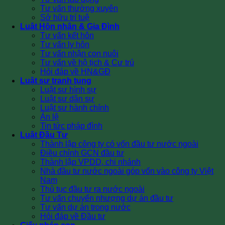
Tư vấn thường xuyên
Sở hữu trí tuệ
Luật Hôn nhân & Gia Đình
Tư vấn kết hôn
Tư vấn ly hôn
Tư vấn nhận con nuôi
Tư vấn về hộ tịch & Cư trú
Hỏi đáp về HN&GĐ
Luật sư tranh tụng
Luật sư hình sự
Luật sư dân sự
Luật sư hành chính
Án lệ
Tin tức pháp đình
Luật Đầu Tư
Thành lập công ty có vốn đầu tư nước ngoài
Điều chỉnh GCN đầu tư
Thành lập VPDD, chi nhánh
Nhà đầu tư nước ngoài góp vốn vào công ty Việt
Nam
Thủ tục đầu tư ra nước ngoài
Tư vấn chuyển nhượng dự án đầu tư
Tư vấn dự án trong nước
Hỏi đáp về Đầu tư