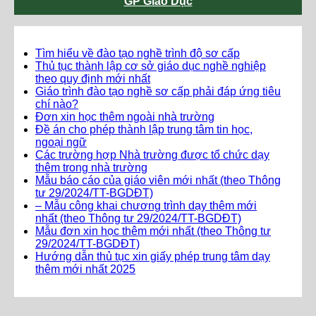
GP Giáo Dục
Tìm hiểu về đào tạo nghề trình độ sơ cấp
Thủ tục thành lập cơ sở giáo dục nghề nghiệp
theo quy định mới nhất
Giáo trình đào tạo nghề sơ cấp phải đáp ứng tiêu
chí nào?
Đơn xin học thêm ngoài nhà trường
Đề án cho phép thành lập trung tâm tin học,
ngoại ngữ
Các trường hợp Nhà trường được tổ chức dạy
thêm trong nhà trường
Mẫu báo cáo của giáo viên mới nhất (theo Thông
tư 29/2024/TT-BGDĐT)
– Mẫu công khai chương trình dạy thêm mới
nhất (theo Thông tư 29/2024/TT-BGDĐT)
Mẫu đơn xin học thêm mới nhất (theo Thông tư
29/2024/TT-BGDĐT)
Hướng dẫn thủ tục xin giấy phép trung tâm dạy
thêm mới nhất 2025