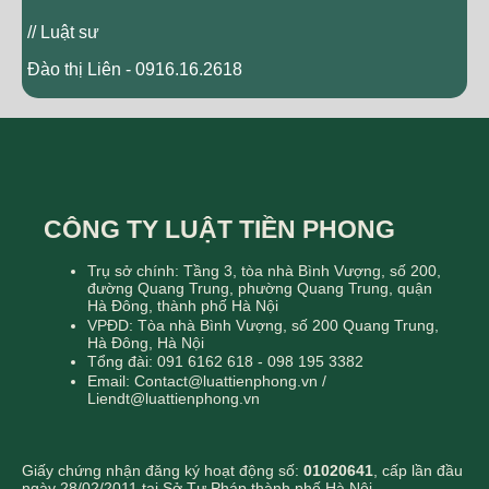
// Luật sư
Đào thị Liên - 0916.16.2618
CÔNG TY LUẬT TIỀN PHONG
Trụ sở chính: Tầng 3, tòa nhà Bình Vượng, số 200,
đường Quang Trung, phường Quang Trung, quận
Hà Đông, thành phố Hà Nội
VPĐD: Tòa nhà Bình Vượng, số 200 Quang Trung,
Hà Đông, Hà Nội
Tổng đài: 091 6162 618 - 098 195 3382
Email: Contact@luattienphong.vn /
Liendt@luattienphong.vn
Giấy chứng nhận đăng ký hoạt động số:
01020641
, cấp lần đầu
ngày 28/02/2011 tại Sở Tư Pháp thành phố Hà Nội