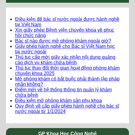
Điều kiện để bác sĩ nước ngoài được hành nghề
tại Việt Nam
Xin giấy phép Bệnh viện chuyên khoa về phục
hồi chức năng
Bác sĩ nào được mở phòng khám ngoài giờ?
Giấy phép hành nghề cho Bác sĩ Việt Nam học
tại nước ngoài
Thủ tục cấp mới giấy xác nhận nội dung quảng
cáo dịch vụ khám chữa bệnh
Thủ tục thay đổi thời gian hoạt động phòng khám
chuyên khoa 2025
Mở phòng khám có bắt buộc phải thành lập pháp
nhân không?
Điểm mới về hệ thống thông tin quản lý khám
chữa bệnh
Điều kiện mở phòng khám sản phụ khoa
Quy định về cấp giấy phép hành nghề cho bác sĩ
nước ngoài từ 1/1/2024
GP Khoa Học Công Nghệ