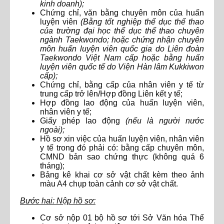
kinh doanh);
Chứng chỉ, văn bằng chuyên môn của huấn
luyện viên
(Bằng tốt nghiệp thể dục thể thao
của trường đại học thể dục thể thao chuyên
ngành Taekwondo; hoặc chứng nhận chuyên
môn huấn luyện viên quốc gia do Liên đoàn
Taekwondo Việt Nam cấp hoặc bằng huấn
luyện viên quốc tế do Viện Hàn lâm Kukkiwon
cấp);
Chứng chỉ, bằng cấp của nhân viên y tế từ
trung cấp trở lên/Hợp đồng Liên kết y tế;
Hợp đồng lao động của huấn luyện viên,
nhân viên y tế;
Giấy phép lao động
(nếu là người nước
ngoài);
Hồ sơ xin việc của huấn luyện viên, nhân viên
y tế trong đó phải có: bằng cấp chuyên môn,
CMND bản sao chứng thực (không quá 6
tháng);
Bảng kê khai cơ sở vật chất kèm theo ảnh
màu A4 chụp toàn cảnh cơ sở vật chất.
Bước hai: Nộp hồ sơ:
Cơ sở nộp 01 bộ hồ sơ tới Sở Văn hóa Thể