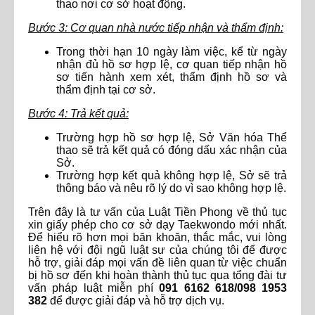
thao nơi cơ sở hoạt động.
Bước 3: Cơ quan nhà nước tiếp nhận và thẩm định:
Trong thời hạn 10 ngày làm việc, kể từ ngày
nhận đủ hồ sơ hợp lệ, cơ quan tiếp nhận hồ
sơ tiến hành xem xét, thẩm định hồ sơ và
thẩm định tại cơ sở.
Bước 4: Trả kết quả:
Trường hợp hồ sơ hợp lệ, Sở Văn hóa Thể
thao sẽ trả kết quả có đóng dấu xác nhận của
Sở.
Trường hợp kết quả không hợp lệ, Sở sẽ trả
thông báo và nêu rõ lý do vì sao không hợp lệ.
Trên đây là tư vấn của Luật Tiền Phong về thủ tục
xin giấy phép cho cơ sở dạy Taekwondo mới nhất.
Để hiểu rõ hơn mọi băn khoăn, thắc mắc, vui lòng
liên hệ với đội ngũ luật sư của chúng tôi để được
hỗ trợ, giải đáp mọi vấn đề liên quan từ việc chuẩn
bị hồ sơ đến khi hoàn thành thủ tục qua tổng đài tư
vấn pháp luật miễn phí
091 6162 618/098 1953
382
để được giải đáp và hỗ trợ dịch vụ.