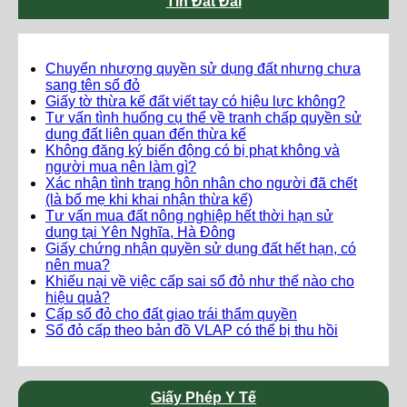
Tin Đất Đai
Chuyển nhượng quyền sử dụng đất nhưng chưa
sang tên sổ đỏ
Giấy tờ thừa kế đất viết tay có hiệu lực không?
Tư vấn tình huống cụ thể về tranh chấp quyền sử
dụng đất liên quan đến thừa kế
Không đăng ký biến động có bị phạt không và
người mua nên làm gì?
Xác nhận tình trạng hôn nhân cho người đã chết
(là bố mẹ khi khai nhận thừa kế)
Tư vấn mua đất nông nghiệp hết thời hạn sử
dụng tại Yên Nghĩa, Hà Đông
Giấy chứng nhận quyền sử dụng đất hết hạn, có
nên mua?
Khiếu nại về việc cấp sai sổ đỏ như thế nào cho
hiệu quả?
Cấp sổ đỏ cho đất giao trái thẩm quyền
Sổ đỏ cấp theo bản đồ VLAP có thể bị thu hồi
Giấy Phép Y Tế