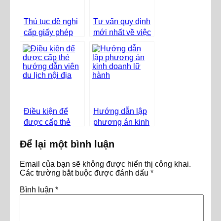
Thủ tục đề nghị
Tư vấn quy định
cấp giấy phép
mới nhất về việc
kinh doanh lữ
cấp Giấy chứng
hành quốc tế
nhận đủ điều
kiện hoạt động
thể dục thể hình
Điều kiện để
Hướng dẫn lập
được cấp thẻ
phương án kinh
hướng dẫn viên
doanh lữ hành
Để lại một bình luận
du lịch nội địa?
Email của bạn sẽ không được hiển thị công khai.
Các trường bắt buộc được đánh dấu
*
Bình luận
*