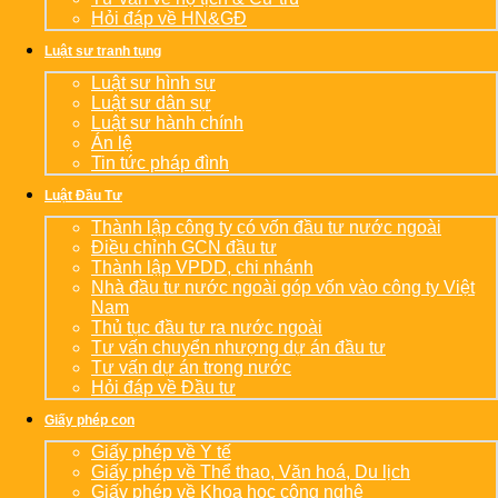
Hỏi đáp về HN&GĐ
Luật sư tranh tụng
Luật sư hình sự
Luật sư dân sự
Luật sư hành chính
Án lệ
Tin tức pháp đình
Luật Đầu Tư
Thành lập công ty có vốn đầu tư nước ngoài
Điều chỉnh GCN đầu tư
Thành lập VPDD, chi nhánh
Nhà đầu tư nước ngoài góp vốn vào công ty Việt
Nam
Thủ tục đầu tư ra nước ngoài
Tư vấn chuyển nhượng dự án đầu tư
Tư vấn dự án trong nước
Hỏi đáp về Đầu tư
Giấy phép con
Giấy phép về Y tế
Giấy phép về Thể thao, Văn hoá, Du lịch
Giấy phép về Khoa học công nghệ