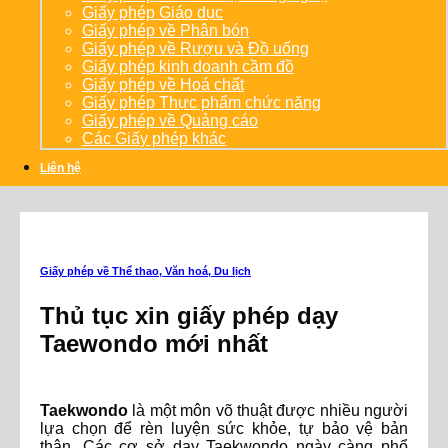
Giấy phép Giáo dục
Giấy phép về Phân bón
Giấy phép về Rượu và Đồ uống
Giấy phép kinh doanh cầm đồ
Giấy phép về Hoá chất
Giấy phép Thực phẩm chức năng
Giấy phép về Quảng cáo
Các Giấy phép khác
Liên hệ
Giấy phép về Thể thao, Văn hoá, Du lịch
Thủ tục xin giấy phép dạy
Taewondo mới nhất
Taekwondo
là một môn võ thuật được nhiều người
lựa chọn để rèn luyện sức khỏe, tự bảo vệ bản
thân. Các cơ sở dạy Taekwondo ngày càng phổ