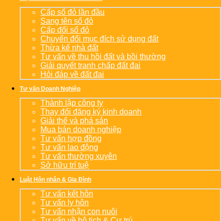
Cấp sổ đỏ lần đầu
Sang tên sổ đỏ
Cấp đổi sổ đỏ
Chuyển đổi mục đích sử dụng đất
Thừa kế nhà đất
Tư vấn về thu hồi đất và bồi thường
Giải quyết tranh chấp đất đai
Hỏi đáp về đất đai
Tư vấn Doanh Nghiệp
Thành lập công ty
Thay đổi đăng ký kinh doanh
Giải thể và phá sản
Mua bán doanh nghiệp
Tư vấn hợp đồng
Tư vấn lao động
Tư vấn thường xuyên
Sở hữu trí tuệ
Luật Hôn nhân & Gia Đình
Tư vấn kết hôn
Tư vấn ly hôn
Tư vấn nhận con nuôi
Tư vấn về hộ tịch & Cư trú