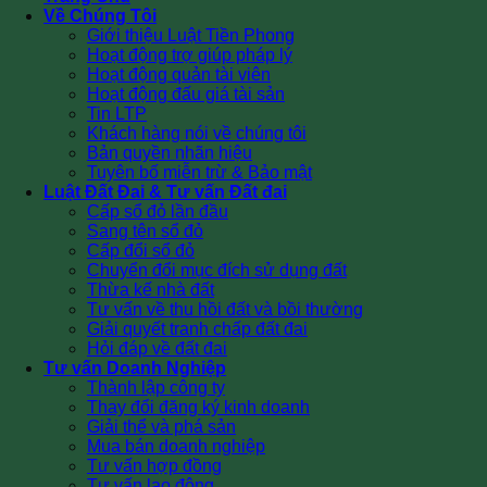
Về Chúng Tôi
Giới thiệu Luật Tiền Phong
Hoạt động trợ giúp pháp lý
Hoạt động quản tài viên
Hoạt động đấu giá tài sản
Tin LTP
Khách hàng nói về chúng tôi
Bản quyền nhãn hiệu
Tuyên bố miễn trừ & Bảo mật
Luật Đất Đai & Tư vấn Đất đai
Cấp sổ đỏ lần đầu
Sang tên sổ đỏ
Cấp đổi sổ đỏ
Chuyển đổi mục đích sử dụng đất
Thừa kế nhà đất
Tư vấn về thu hồi đất và bồi thường
Giải quyết tranh chấp đất đai
Hỏi đáp về đất đai
Tư vấn Doanh Nghiệp
Thành lập công ty
Thay đổi đăng ký kinh doanh
Giải thể và phá sản
Mua bán doanh nghiệp
Tư vấn hợp đồng
Tư vấn lao động