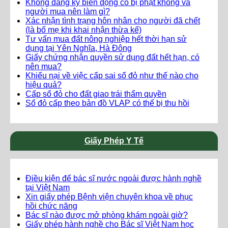
Không đăng ký biến động có bị phạt không và
người mua nên làm gì?
Xác nhận tình trạng hôn nhân cho người đã chết
(là bố mẹ khi khai nhận thừa kế)
Tư vấn mua đất nông nghiệp hết thời hạn sử
dụng tại Yên Nghĩa, Hà Đông
Giấy chứng nhận quyền sử dụng đất hết hạn, có
nên mua?
Khiếu nại về việc cấp sai sổ đỏ như thế nào cho
hiệu quả?
Cấp sổ đỏ cho đất giao trái thẩm quyền
Sổ đỏ cấp theo bản đồ VLAP có thể bị thu hồi
Giấy Phép Y Tế
Điều kiện để bác sĩ nước ngoài được hành nghề
tại Việt Nam
Xin giấy phép Bệnh viện chuyên khoa về phục
hồi chức năng
Bác sĩ nào được mở phòng khám ngoài giờ?
Giấy phép hành nghề cho Bác sĩ Việt Nam học