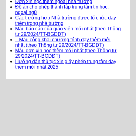
Đơn xin học thêm ngoài nhà trường
Đề án cho phép thành lập trung tâm tin học,
ngoại ngữ
Các trường hợp Nhà trường được tổ chức dạy
thêm trong nhà trường
Mẫu báo cáo của giáo viên mới nhất (theo Thông
tư 29/2024/TT-BGDĐT)
– Mẫu công khai chương trình dạy thêm mới
nhất (theo Thông tư 29/2024/TT-BGDĐT)
Mẫu đơn xin học thêm mới nhất (theo Thông tư
29/2024/TT-BGDĐT)
Hướng dẫn thủ tục xin giấy phép trung tâm dạy
thêm mới nhất 2025