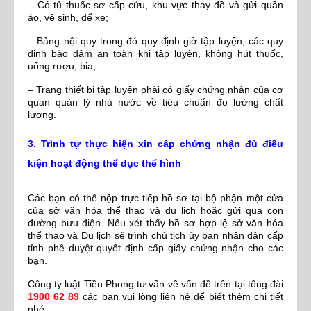
– Có tủ thuốc sơ cấp cứu, khu vực thay đồ và gửi quần
áo, vệ sinh, để xe;
– Bảng nội quy trong đó quy định giờ tập luyện, các quy
định bảo đảm an toàn khi tập luyện, không hút thuốc,
uống rượu, bia;
– Trang thiết bị tập luyện phải có giấy chứng nhận của cơ
quan quản lý nhà nước về tiêu chuẩn đo lường chất
lượng.
3. Trình tự thực hiện xin cấp chứng nhận đủ điều
kiện hoạt động thể dục thể hình
Các bạn có thể nộp trực tiếp hồ sơ tại bộ phận một cửa
của sở văn hóa thể thao và du lịch hoặc gửi qua con
đường bưu điện. Nếu xét thấy hồ sơ hợp lệ sở văn hóa
thể thao và Du lịch sẽ trình chủ tịch ủy ban nhân dân cấp
tỉnh phê duyệt quyết định cấp giấy chứng nhận cho các
bạn.
Công ty luật Tiền Phong tư vấn về vấn đề trên tại tổng đài
1900 62 89
các bạn vui lòng liên hệ để biết thêm chi tiết
nhé.