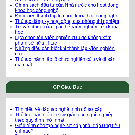
Chính sách đầu tư của Nhà nước cho hoạt động
khoa học công nghệ
Điều kiện thành lập tổ chức khoa học công nghệ
Thủ tục đăng ký hoạt động của phòng thí nghiệm
Tư vấn đóng cửa, giải thể Viện nghiên cứu khoa
học
Lựa chọn tên Viện nghiên cứu để không xâm
phạm sở hữu trí tuệ
Những điều cần biết khi thành lập Viện nghiên
cứu
Thủ tục thành lập tổ chức nghiên cứu về di sản,
địa chất
GP Giáo Dục
Tìm hiểu về đào tạo nghề trình độ sơ cấp
Thủ tục thành lập cơ sở giáo dục nghề nghiệp
theo quy định mới nhất
Giáo trình đào tạo nghề sơ cấp phải đáp ứng tiêu
chí nào?