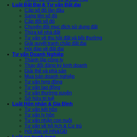
Luật Đất Đai & Tư vấn Đất đai
Cấp sổ đỏ lần đầu
Sang tên sổ đỏ
Cấp đổi sổ đỏ
Chuyển đổi mục đích sử dụng đất
Thừa kế nhà đất
Tư vấn về thu hồi đất và bồi thường
Giải quyết tranh chấp đất đai
Hỏi đáp về đất đai
Tư vấn Doanh Nghiệp
Thành lập công ty
Thay đổi đăng ký kinh doanh
Giải thể và phá sản
Mua bán doanh nghiệp
Tư vấn hợp đồng
Tư vấn lao động
Tư vấn thường xuyên
Sở hữu trí tuệ
Luật Hôn nhân & Gia Đình
Tư vấn kết hôn
Tư vấn ly hôn
Tư vấn nhận con nuôi
Tư vấn về hộ tịch & Cư trú
Hỏi đáp về HN&GĐ
Luật sư tranh tụng