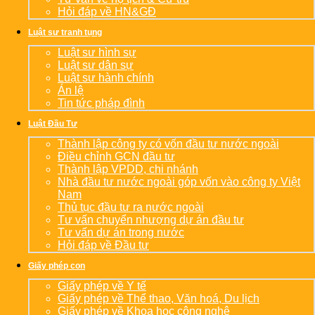
Hỏi đáp về HN&GĐ
Luật sư tranh tụng
Luật sư hình sự
Luật sư dân sự
Luật sư hành chính
Án lệ
Tin tức pháp đình
Luật Đầu Tư
Thành lập công ty có vốn đầu tư nước ngoài
Điều chỉnh GCN đầu tư
Thành lập VPDD, chi nhánh
Nhà đầu tư nước ngoài góp vốn vào công ty Việt
Nam
Thủ tục đầu tư ra nước ngoài
Tư vấn chuyển nhượng dự án đầu tư
Tư vấn dự án trong nước
Hỏi đáp về Đầu tư
Giấy phép con
Giấy phép về Y tế
Giấy phép về Thể thao, Văn hoá, Du lịch
Giấy phép về Khoa học công nghệ