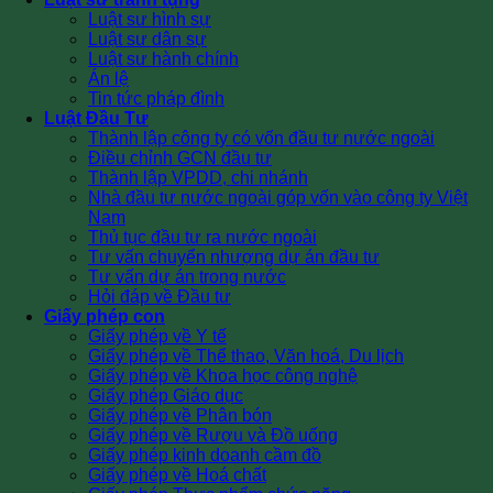
Luật sư hình sự
Luật sư dân sự
Luật sư hành chính
Án lệ
Tin tức pháp đình
Luật Đầu Tư
Thành lập công ty có vốn đầu tư nước ngoài
Điều chỉnh GCN đầu tư
Thành lập VPDD, chi nhánh
Nhà đầu tư nước ngoài góp vốn vào công ty Việt
Nam
Thủ tục đầu tư ra nước ngoài
Tư vấn chuyển nhượng dự án đầu tư
Tư vấn dự án trong nước
Hỏi đáp về Đầu tư
Giấy phép con
Giấy phép về Y tế
Giấy phép về Thể thao, Văn hoá, Du lịch
Giấy phép về Khoa học công nghệ
Giấy phép Giáo dục
Giấy phép về Phân bón
Giấy phép về Rượu và Đồ uống
Giấy phép kinh doanh cầm đồ
Giấy phép về Hoá chất