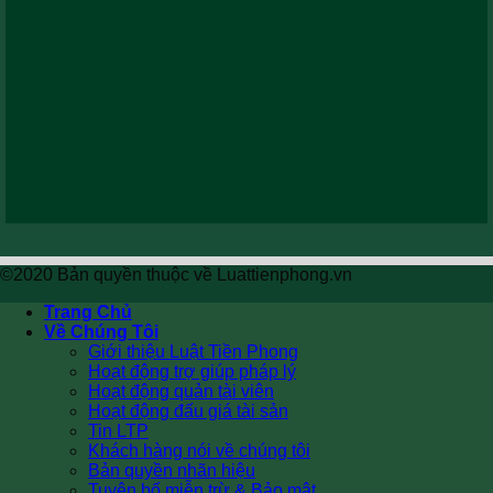
©2020 Bản quyền thuộc về Luattienphong.vn
Trang Chủ
Về Chúng Tôi
Giới thiệu Luật Tiền Phong
Hoạt động trợ giúp pháp lý
Hoạt động quản tài viên
Hoạt động đấu giá tài sản
Tin LTP
Khách hàng nói về chúng tôi
Bản quyền nhãn hiệu
Tuyên bố miễn trừ & Bảo mật