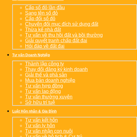
Cấp sổ đỏ lần đầu
Sang tên sổ đỏ
Cấp đổi sổ đỏ
Chuyển đổi mục đích sử dụng đất
Thừa kế nhà đất
Tư vấn về thu hồi đất và bồi thường
Giải quyết tranh chấp đất đai
Hỏi đáp về đất đai
Tư vấn Doanh Nghiệp
Thành lập công ty
Thay đổi đăng ký kinh doanh
Giải thể và phá sản
Mua bán doanh nghiệp
Tư vấn hợp đồng
Tư vấn lao động
Tư vấn thường xuyên
Sở hữu trí tuệ
Luật Hôn nhân & Gia Đình
Tư vấn kết hôn
Tư vấn ly hôn
Tư vấn nhận con nuôi
Tư vấn về hộ tịch & Cư trú