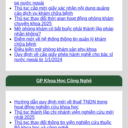
tại nước ngoài
Thủ tục cấp mới giấy xác nhận nội dung quảng
cáo dịch vụ khám chữa bệnh
Thủ tục thay đổi thời gian hoạt động phòng khám
chuyên khoa 2025
Mở phòng khám có bắt buộc phải thành lập pháp
nhân không?
Điểm mới về hệ thống thông tin quản lý khám
chữa bệnh
Điều kiện mở phòng khám sản phụ khoa
Quy định về cấp giấy phép hành nghề cho bác sĩ
nước ngoài từ 1/1/2024
GP Khoa Học Công Nghệ
Hướng dẫn quy định mới về thuế TNDN trong
hoạt động nghiên cứu khoa học
Thủ tục thành lập chi nhánh viện nghiên cứu mới
nhất 2025
Thủ tục thay đổi thông tin viện nghiên cứu thuộc
Bộ khoa học và công nghệ