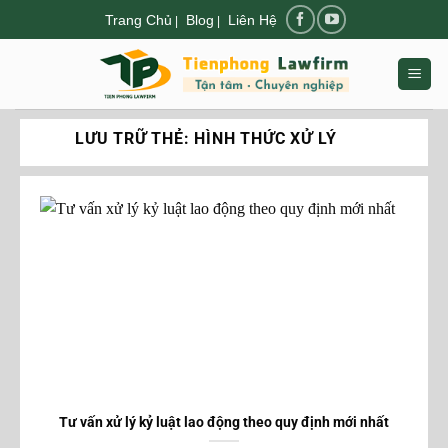
Chuyển
Trang Chủ
Blog
Liên Hệ
|
|
đến
nội
dung
LƯU TRỮ THẺ:
HÌNH THỨC XỬ LÝ
Tư vấn xử lý kỷ luật lao động theo quy định mới nhất