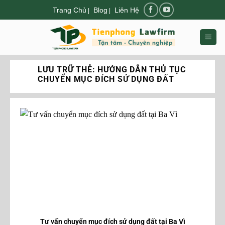
Chuyển
Trang Chủ
Blog
Liên Hệ
|
|
đến
nội
dung
LƯU TRỮ THẺ:
HƯỚNG DẪN THỦ TỤC
CHUYỂN MỤC ĐÍCH SỬ DỤNG ĐẤT
Tư vấn chuyển mục đích sử dụng đất tại Ba Vì