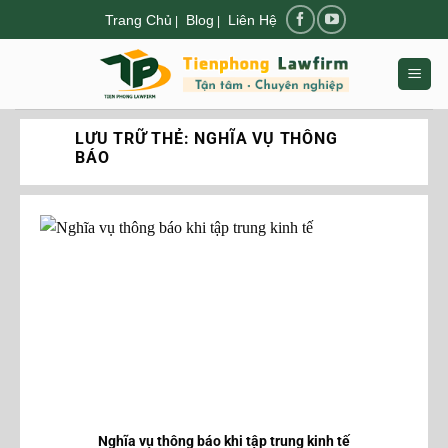
Chuyển
Trang Chủ
Blog
Liên Hệ
|
|
đến
nội
dung
LƯU TRỮ THẺ:
NGHĨA VỤ THÔNG
BÁO
Nghĩa vụ thông báo khi tập trung kinh tế