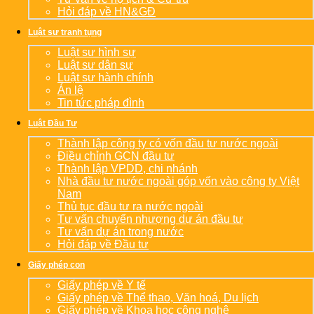
Hỏi đáp về HN&GĐ
Luật sư tranh tụng
Luật sư hình sự
Luật sư dân sự
Luật sư hành chính
Án lệ
Tin tức pháp đình
Luật Đầu Tư
Thành lập công ty có vốn đầu tư nước ngoài
Điều chỉnh GCN đầu tư
Thành lập VPDD, chi nhánh
Nhà đầu tư nước ngoài góp vốn vào công ty Việt
Nam
Thủ tục đầu tư ra nước ngoài
Tư vấn chuyển nhượng dự án đầu tư
Tư vấn dự án trong nước
Hỏi đáp về Đầu tư
Giấy phép con
Giấy phép về Y tế
Giấy phép về Thể thao, Văn hoá, Du lịch
Giấy phép về Khoa học công nghệ