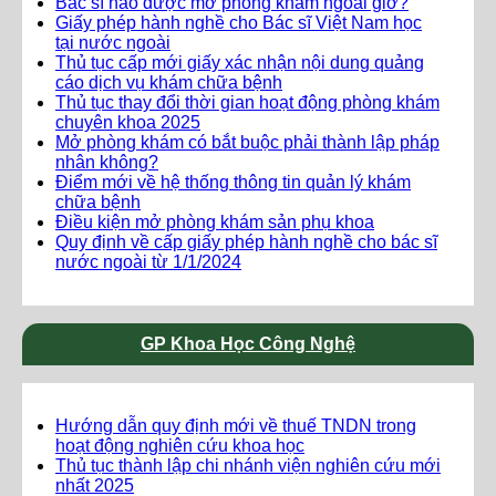
Bác sĩ nào được mở phòng khám ngoài giờ?
Giấy phép hành nghề cho Bác sĩ Việt Nam học
tại nước ngoài
Thủ tục cấp mới giấy xác nhận nội dung quảng
cáo dịch vụ khám chữa bệnh
Thủ tục thay đổi thời gian hoạt động phòng khám
chuyên khoa 2025
Mở phòng khám có bắt buộc phải thành lập pháp
nhân không?
Điểm mới về hệ thống thông tin quản lý khám
chữa bệnh
Điều kiện mở phòng khám sản phụ khoa
Quy định về cấp giấy phép hành nghề cho bác sĩ
nước ngoài từ 1/1/2024
GP Khoa Học Công Nghệ
Hướng dẫn quy định mới về thuế TNDN trong
hoạt động nghiên cứu khoa học
Thủ tục thành lập chi nhánh viện nghiên cứu mới
nhất 2025