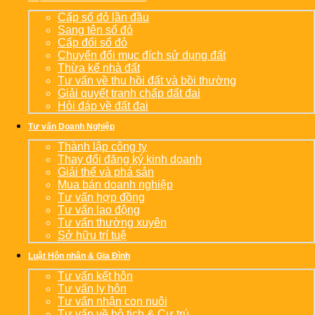
Cấp sổ đỏ lần đầu
Sang tên sổ đỏ
Cấp đổi sổ đỏ
Chuyển đổi mục đích sử dụng đất
Thừa kế nhà đất
Tư vấn về thu hồi đất và bồi thường
Giải quyết tranh chấp đất đai
Hỏi đáp về đất đai
Tư vấn Doanh Nghiệp
Thành lập công ty
Thay đổi đăng ký kinh doanh
Giải thể và phá sản
Mua bán doanh nghiệp
Tư vấn hợp đồng
Tư vấn lao động
Tư vấn thường xuyên
Sở hữu trí tuệ
Luật Hôn nhân & Gia Đình
Tư vấn kết hôn
Tư vấn ly hôn
Tư vấn nhận con nuôi
Tư vấn về hộ tịch & Cư trú