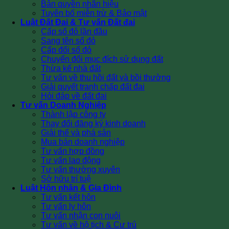
Bản quyền nhãn hiệu
Tuyên bố miễn trừ & Bảo mật
Luật Đất Đai & Tư vấn Đất đai
Cấp sổ đỏ lần đầu
Sang tên sổ đỏ
Cấp đổi sổ đỏ
Chuyển đổi mục đích sử dụng đất
Thừa kế nhà đất
Tư vấn về thu hồi đất và bồi thường
Giải quyết tranh chấp đất đai
Hỏi đáp về đất đai
Tư vấn Doanh Nghiệp
Thành lập công ty
Thay đổi đăng ký kinh doanh
Giải thể và phá sản
Mua bán doanh nghiệp
Tư vấn hợp đồng
Tư vấn lao động
Tư vấn thường xuyên
Sở hữu trí tuệ
Luật Hôn nhân & Gia Đình
Tư vấn kết hôn
Tư vấn ly hôn
Tư vấn nhận con nuôi
Tư vấn về hộ tịch & Cư trú