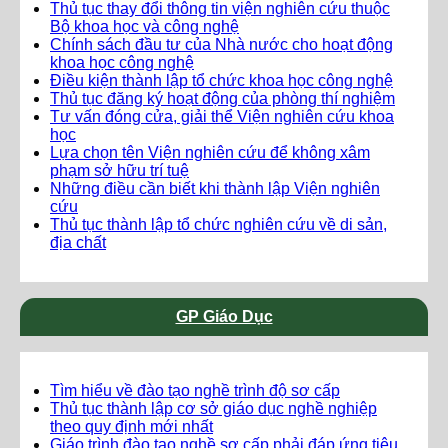
Thủ tục thay đổi thông tin viện nghiên cứu thuộc
Bộ khoa học và công nghệ
Chính sách đầu tư của Nhà nước cho hoạt động
khoa học công nghệ
Điều kiện thành lập tổ chức khoa học công nghệ
Thủ tục đăng ký hoạt động của phòng thí nghiệm
Tư vấn đóng cửa, giải thể Viện nghiên cứu khoa
học
Lựa chọn tên Viện nghiên cứu để không xâm
phạm sở hữu trí tuệ
Những điều cần biết khi thành lập Viện nghiên
cứu
Thủ tục thành lập tổ chức nghiên cứu về di sản,
địa chất
GP Giáo Dục
Tìm hiểu về đào tạo nghề trình độ sơ cấp
Thủ tục thành lập cơ sở giáo dục nghề nghiệp
theo quy định mới nhất
Giáo trình đào tạo nghề sơ cấp phải đáp ứng tiêu