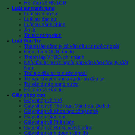
Hỏi đáp về HN&GĐ
Luật sư tranh tụng
Luật sư hình sự
Luật sư dân sự
Luật sư hành chính
Án lệ
Tin tức pháp đình
Luật Đầu Tư
Thành lập công ty có vốn đầu tư nước ngoài
Điều chỉnh GCN đầu tư
Thành lập VPDD, chi nhánh
Nhà đầu tư nước ngoài góp vốn vào công ty Việt
Nam
Thủ tục đầu tư ra nước ngoài
Tư vấn chuyển nhượng dự án đầu tư
Tư vấn dự án trong nước
Hỏi đáp về Đầu tư
Giấy phép con
Giấy phép về Y tế
Giấy phép về Thể thao, Văn hoá, Du lịch
Giấy phép về Khoa học công nghệ
Giấy phép Giáo dục
Giấy phép về Phân bón
Giấy phép về Rượu và Đồ uống
Giấy phép kinh doanh cầm đồ