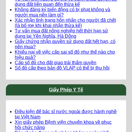
dụng đất liên quan đến thừa kế
Không đăng ký biến động có bị phạt không và
người mua nên làm gì?
Xác nhận tình trạng hôn nhân cho người đã chết
(là bố mẹ khi khai nhận thừa kế)
Tư vấn mua đất nông nghiệp hết thời hạn sử
dụng tại Yên Nghĩa, Hà Đông
Giấy chứng nhận quyền sử dụng đất hết hạn, có
nên mua?
Khiếu nại về việc cấp sai sổ đỏ như thế nào cho
hiệu quả?
Cấp sổ đỏ cho đất giao trái thẩm quyền
Sổ đỏ cấp theo bản đồ VLAP có thể bị thu hồi
Giấy Phép Y Tế
Điều kiện để bác sĩ nước ngoài được hành nghề
tại Việt Nam
Xin giấy phép Bệnh viện chuyên khoa về phục
hồi chức năng