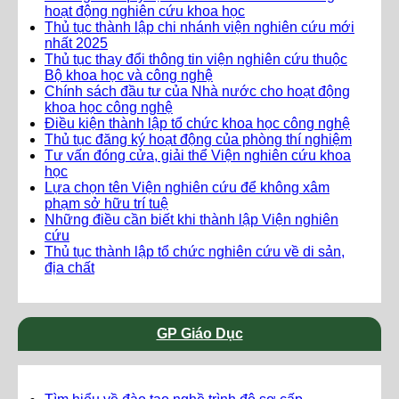
hoạt động nghiên cứu khoa học
Thủ tục thành lập chi nhánh viện nghiên cứu mới
nhất 2025
Thủ tục thay đổi thông tin viện nghiên cứu thuộc
Bộ khoa học và công nghệ
Chính sách đầu tư của Nhà nước cho hoạt động
khoa học công nghệ
Điều kiện thành lập tổ chức khoa học công nghệ
Thủ tục đăng ký hoạt động của phòng thí nghiệm
Tư vấn đóng cửa, giải thể Viện nghiên cứu khoa
học
Lựa chọn tên Viện nghiên cứu để không xâm
phạm sở hữu trí tuệ
Những điều cần biết khi thành lập Viện nghiên
cứu
Thủ tục thành lập tổ chức nghiên cứu về di sản,
địa chất
GP Giáo Dục