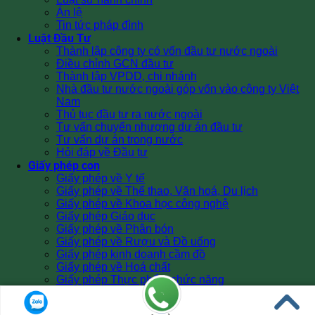
Án lệ
Tin tức pháp đình
Luật Đầu Tư
Thành lập công ty có vốn đầu tư nước ngoài
Điều chỉnh GCN đầu tư
Thành lập VPDD, chi nhánh
Nhà đầu tư nước ngoài góp vốn vào công ty Việt
Nam
Thủ tục đầu tư ra nước ngoài
Tư vấn chuyển nhượng dự án đầu tư
Tư vấn dự án trong nước
Hỏi đáp về Đầu tư
Giấy phép con
Giấy phép về Y tế
Giấy phép về Thể thao, Văn hoá, Du lịch
Giấy phép về Khoa học công nghệ
Giấy phép Giáo dục
Giấy phép về Phân bón
Giấy phép về Rượu và Đồ uống
Giấy phép kinh doanh cầm đồ
Giấy phép về Hoá chất
Giấy phép Thực phẩm chức năng
Giấy phép về Quảng cáo
Các Giấy phép khác