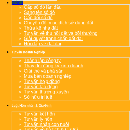
Menu
Cấp sổ đỏ lần đầu
Sang tên sổ đỏ
Cấp đổi sổ đỏ
Chuyển đổi mục đích sử dụng đất
Thừa kế nhà đất
Tư vấn về thu hồi đất và bồi thường
Giải quyết tranh chấp đất đai
Hỏi đáp về đất đai
Tư vấn Doanh Nghiệp
Thành lập công ty
Thay đổi đăng ký kinh doanh
Giải thể và phá sản
Mua bán doanh nghiệp
Tư vấn hợp đồng
Tư vấn lao động
Tư vấn thường xuyên
Sở hữu trí tuệ
Luật Hôn nhân & Gia Đình
Tư vấn kết hôn
Tư vấn ly hôn
Tư vấn nhận con nuôi
Tư vấn về hộ tịch & Cư trú