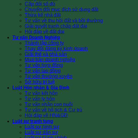
Cấp đổi sổ đỏ
Chuyển đổi mục đích sử dụng đất
Thừa kế nhà đất
Tư vấn về thu hồi đất và bồi thường
Giải quyết tranh chấp đất đai
Hỏi đáp về đất đai
Tư vấn Doanh Nghiệp
Thành lập công ty
Thay đổi đăng ký kinh doanh
Giải thể và phá sản
Mua bán doanh nghiệp
Tư vấn hợp đồng
Tư vấn lao động
Tư vấn thường xuyên
Sở hữu trí tuệ
Luật Hôn nhân & Gia Đình
Tư vấn kết hôn
Tư vấn ly hôn
Tư vấn nhận con nuôi
Tư vấn về hộ tịch & Cư trú
Hỏi đáp về HN&GĐ
Luật sư tranh tụng
Luật sư hình sự
Luật sư dân sự
Luật sư hành chính