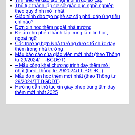
Tìm hiểu về đào tạo nghề trình độ sơ cấp
Thủ tục thành lập cơ sở giáo dục nghề nghiệp
theo quy định mới nhất
Giáo trình đào tạo nghề sơ cấp phải đáp ứng tiêu
chí nào?
Đơn xin học thêm ngoài nhà trường
Đề án cho phép thành lập trung tâm tin học,
ngoại ngữ
Các trường hợp Nhà trường được tổ chức dạy
thêm trong nhà trường
Mẫu báo cáo của giáo viên mới nhất (theo Thông
tư 29/2024/TT-BGDĐT)
– Mẫu công khai chương trình dạy thêm mới
nhất (theo Thông tư 29/2024/TT-BGDĐT)
Mẫu đơn xin học thêm mới nhất (theo Thông tư
29/2024/TT-BGDĐT)
Hướng dẫn thủ tục xin giấy phép trung tâm dạy
thêm mới nhất 2025