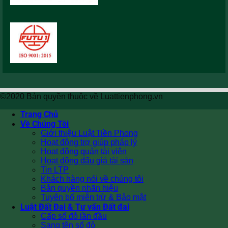
©2020 Bản quyền thuộc về Luattienphong.vn
Trang Chủ
Về Chúng Tôi
Giới thiệu Luật Tiền Phong
Hoạt động trợ giúp pháp lý
Hoạt động quản tài viên
Hoạt động đấu giá tài sản
Tin LTP
Khách hàng nói về chúng tôi
Bản quyền nhãn hiệu
Tuyên bố miễn trừ & Bảo mật
Luật Đất Đai & Tư vấn Đất đai
Cấp sổ đỏ lần đầu
Sang tên sổ đỏ