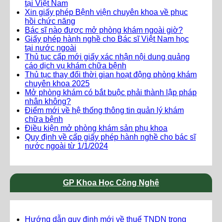
tại Việt Nam
Xin giấy phép Bệnh viện chuyên khoa về phục
hồi chức năng
Bác sĩ nào được mở phòng khám ngoài giờ?
Giấy phép hành nghề cho Bác sĩ Việt Nam học
tại nước ngoài
Thủ tục cấp mới giấy xác nhận nội dung quảng
cáo dịch vụ khám chữa bệnh
Thủ tục thay đổi thời gian hoạt động phòng khám
chuyên khoa 2025
Mở phòng khám có bắt buộc phải thành lập pháp
nhân không?
Điểm mới về hệ thống thông tin quản lý khám
chữa bệnh
Điều kiện mở phòng khám sản phụ khoa
Quy định về cấp giấy phép hành nghề cho bác sĩ
nước ngoài từ 1/1/2024
GP Khoa Học Công Nghệ
Hướng dẫn quy định mới về thuế TNDN trong