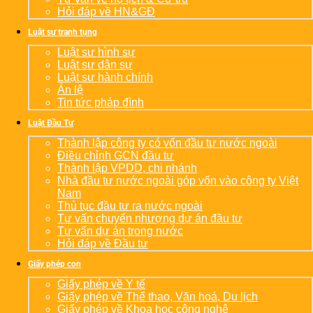
Hỏi đáp về HN&GĐ
Luật sư tranh tụng
Luật sư hình sự
Luật sư dân sự
Luật sư hành chính
Án lệ
Tin tức pháp đình
Luật Đầu Tư
Thành lập công ty có vốn đầu tư nước ngoài
Điều chỉnh GCN đầu tư
Thành lập VPDD, chi nhánh
Nhà đầu tư nước ngoài góp vốn vào công ty Việt
Nam
Thủ tục đầu tư ra nước ngoài
Tư vấn chuyển nhượng dự án đầu tư
Tư vấn dự án trong nước
Hỏi đáp về Đầu tư
Giấy phép con
Giấy phép về Y tế
Giấy phép về Thể thao, Văn hoá, Du lịch
Giấy phép về Khoa học công nghệ