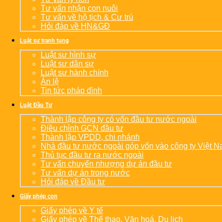
Tư vấn nhận con nuôi
Tư vấn về hộ tịch & Cư trú
Hỏi đáp về HN&GĐ
Luật sư tranh tụng
Luật sư hình sự
Luật sư dân sự
Luật sư hành chính
Án lệ
Tin tức pháp đình
Luật Đầu Tư
Thành lập công ty có vốn đầu tư nước ngoài
Điều chỉnh GCN đầu tư
Thành lập VPDD, chi nhánh
Nhà đầu tư nước ngoài góp vốn vào công ty Việt 
Thủ tục đầu tư ra nước ngoài
Tư vấn chuyển nhượng dự án đầu tư
Tư vấn dự án trong nước
Hỏi đáp về Đầu tư
Giấy phép con
Giấy phép về Y tế
Giấy phép về Thể thao, Văn hoá, Du lịch