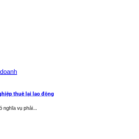
hiệp thuê lại lao động
 nghĩa vụ phải...