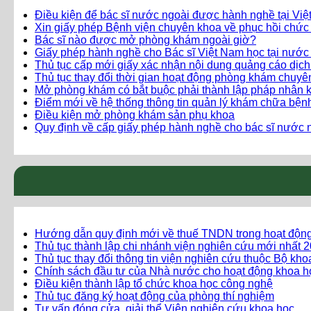
Điều kiện để bác sĩ nước ngoài được hành nghề tại Vi
Xin giấy phép Bệnh viện chuyên khoa về phục hồi chức
Bác sĩ nào được mở phòng khám ngoài giờ?
Giấy phép hành nghề cho Bác sĩ Việt Nam học tại nước
Thủ tục cấp mới giấy xác nhận nội dung quảng cáo dịc
Thủ tục thay đổi thời gian hoạt động phòng khám chuy
Mở phòng khám có bắt buộc phải thành lập pháp nhân 
Điểm mới về hệ thống thông tin quản lý khám chữa bện
Điều kiện mở phòng khám sản phụ khoa
Quy định về cấp giấy phép hành nghề cho bác sĩ nước n
Hướng dẫn quy định mới về thuế TNDN trong hoạt độn
Thủ tục thành lập chi nhánh viện nghiên cứu mới nhất 
Thủ tục thay đổi thông tin viện nghiên cứu thuộc Bộ kh
Chính sách đầu tư của Nhà nước cho hoạt động khoa h
Điều kiện thành lập tổ chức khoa học công nghệ
Thủ tục đăng ký hoạt động của phòng thí nghiệm
Tư vấn đóng cửa, giải thể Viện nghiên cứu khoa học