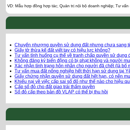
VD: Mẫu hợp đồng hợp tác; Quản trị nội bộ doanh nghiệp; Tư vấn
Chuyển nhượng quyền sử dụng đất nhưng chưa sang t
Giấy tờ thừa kế đất viết tay có hiệu lực không?
Tư vấn tình huống cụ thể về tranh chấp quyền sử dụng đ
Không đăng ký biến động có bị phạt không và người mu
Xác nhận tình trạng hôn nhân cho người đã chết (là bố 
Tư vấn mua đất nông nghiệp hết thời hạn sử dụng tại 
Giấy chứng nhận quyền sử dụng đất hết hạn, có nên m
Khiếu nại về việc cấp sai sổ đỏ như thế nào cho hiệu q
Cấp sổ đỏ cho đất giao trái thẩm quyền
Sổ đỏ cấp theo bản đồ VLAP có thể bị thu hồi