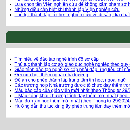
Lựa chọn tên Viện nghiên cứu để không xâm phạm sở hữ
Những điều cần biết khi thành lập Viện nghiên cứu
Thủ tục thành lập tổ chức nghiên cứu về di sản, địa chất
Tìm hiểu về đào tạo nghề trình độ sơ cấp
Thủ tục thành lập cơ sở giáo dục nghề nghiệp theo quy
Giáo trình đào tạo nghề sơ cấp phải đáp ứng tiêu chí n
Đơn xin học thêm ngoài nhà trường
Đề án cho phép thành lập trung tâm tin học, ngoại ngữ
Các trường hợp Nhà trường được tổ chức dạy thêm tro
Mẫu báo cáo của giáo viên mới nhất (theo Thông tư 2
– Mẫu công khai chương trình dạy thêm mới nhất (the
Mẫu đơn xin học thêm mới nhất (theo Thông tư 29/20
Hướng dẫn thủ tục xin giấy phép trung tâm dạy thêm mớ