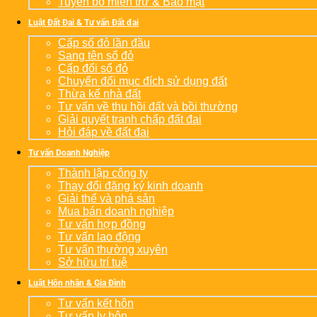
Tuyên bố miễn trừ & Bảo mật
Luật Đất Đai & Tư vấn Đất đai
Cấp sổ đỏ lần đầu
Sang tên sổ đỏ
Cấp đổi sổ đỏ
Chuyển đổi mục đích sử dụng đất
Thừa kế nhà đất
Tư vấn về thu hồi đất và bồi thường
Giải quyết tranh chấp đất đai
Hỏi đáp về đất đai
Tư vấn Doanh Nghiệp
Thành lập công ty
Thay đổi đăng ký kinh doanh
Giải thể và phá sản
Mua bán doanh nghiệp
Tư vấn hợp đồng
Tư vấn lao động
Tư vấn thường xuyên
Sở hữu trí tuệ
Luật Hôn nhân & Gia Đình
Tư vấn kết hôn
Tư vấn ly hôn