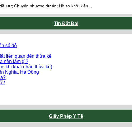
 đầu tư; Chuyển nhượng dự án; Hồ sơ khởi kiện…
Tin Đất Đai
ên sổ đỏ
ất liên quan đến thừa kế
a nên làm gì?
mẹ khi khai nhận thừa kế)
Yên Nghĩa, Hà Đông
ua?
uả?
Giấy Phép Y Tế