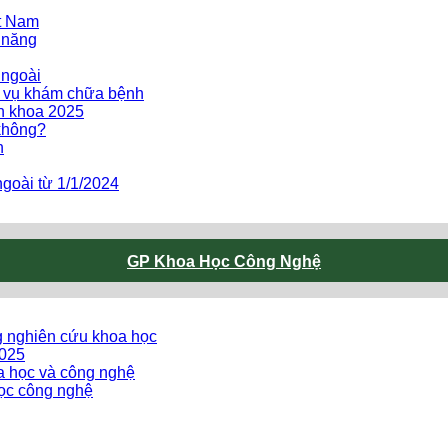
ệt Nam
 năng
 ngoài
h vụ khám chữa bệnh
ên khoa 2025
không?
h
goài từ 1/1/2024
GP Khoa Học Công Nghệ
g nghiên cứu khoa học
2025
oa học và công nghệ
ọc công nghệ