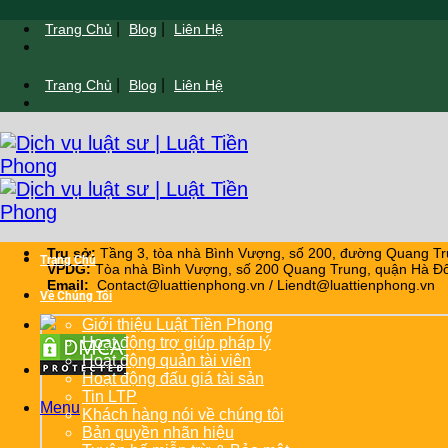
Chuyển
|
|
Trang Chủ
Blog
Liên Hệ
đến
nội
|
|
Trang Chủ
Blog
Liên Hệ
dung
Trụ sở:
Tầng 3, tòa nhà Bình Vượng, số 200, đường Quang Tr
Trang Chủ
VPDG:
Tòa nhà Bình Vượng, số 200 Quang Trung, quận Hà Đô
Email:
Contact@luattienphong.vn / Liendt@luattienphong.vn
Về Chúng Tôi
Giới thiệu Luật Tiền Phong
Hoạt động trợ giúp pháp lý
Hoạt động quản tài viên
Hoạt động đấu giá tài sản
Tin LTP
Menu
Khách hàng nói về chúng tôi
Bản quyền nhãn hiệu