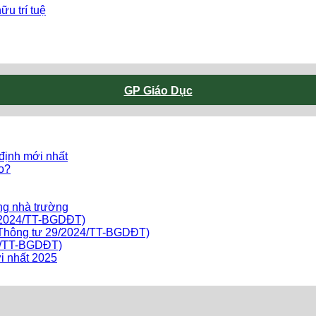
u trí tuệ
GP Giáo Dục
 định mới nhất
ào?
ng nhà trường
9/2024/TT-BGDĐT)
o Thông tư 29/2024/TT-BGDĐT)
24/TT-BGDĐT)
i nhất 2025