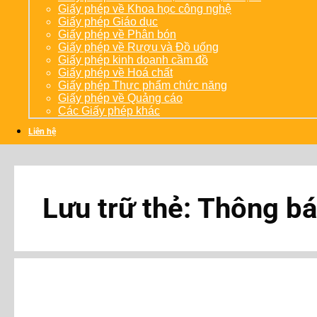
Giấy phép về Khoa học công nghệ
Giấy phép Giáo dục
Giấy phép về Phân bón
Giấy phép về Rượu và Đồ uống
Giấy phép kinh doanh cầm đồ
Giấy phép về Hoá chất
Giấy phép Thực phẩm chức năng
Giấy phép về Quảng cáo
Các Giấy phép khác
Liên hệ
Lưu trữ thẻ:
Thông bá