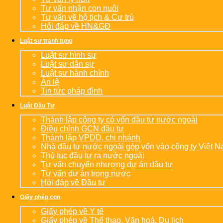
Tư vấn nhận con nuôi
Tư vấn về hộ tịch & Cư trú
Hỏi đáp về HN&GĐ
Luật sư tranh tụng
Luật sư hình sự
Luật sư dân sự
Luật sư hành chính
Án lệ
Tin tức pháp đình
Luật Đầu Tư
Thành lập công ty có vốn đầu tư nước ngoài
Điều chỉnh GCN đầu tư
Thành lập VPDD, chi nhánh
Nhà đầu tư nước ngoài góp vốn vào công ty Việt 
Thủ tục đầu tư ra nước ngoài
Tư vấn chuyển nhượng dự án đầu tư
Tư vấn dự án trong nước
Hỏi đáp về Đầu tư
Giấy phép con
Giấy phép về Y tế
Giấy phép về Thể thao, Văn hoá, Du lịch