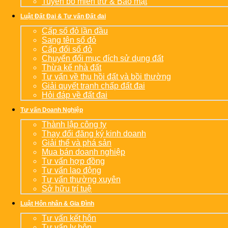
Tuyên bố miễn trừ & Bảo mật
Luật Đất Đai & Tư vấn Đất đai
Cấp sổ đỏ lần đầu
Sang tên sổ đỏ
Cấp đổi sổ đỏ
Chuyển đổi mục đích sử dụng đất
Thừa kế nhà đất
Tư vấn về thu hồi đất và bồi thường
Giải quyết tranh chấp đất đai
Hỏi đáp về đất đai
Tư vấn Doanh Nghiệp
Thành lập công ty
Thay đổi đăng ký kinh doanh
Giải thể và phá sản
Mua bán doanh nghiệp
Tư vấn hợp đồng
Tư vấn lao động
Tư vấn thường xuyên
Sở hữu trí tuệ
Luật Hôn nhân & Gia Đình
Tư vấn kết hôn
Tư vấn ly hôn