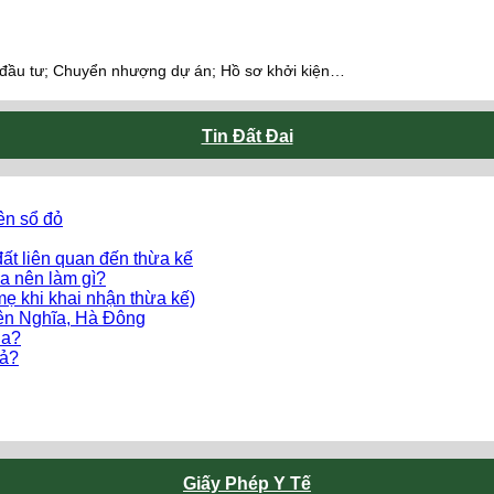
 đầu tư; Chuyển nhượng dự án; Hồ sơ khởi kiện…
Tin Đất Đai
ên sổ đỏ
ất liên quan đến thừa kế
a nên làm gì?
mẹ khi khai nhận thừa kế)
Yên Nghĩa, Hà Đông
ua?
uả?
Giấy Phép Y Tế