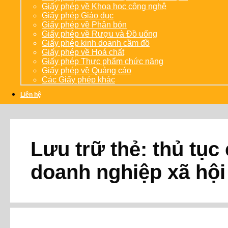
Giấy phép về Khoa học công nghệ
Giấy phép Giáo dục
Giấy phép về Phân bón
Giấy phép về Rượu và Đồ uống
Giấy phép kinh doanh cầm đồ
Giấy phép về Hoá chất
Giấy phép Thực phẩm chức năng
Giấy phép về Quảng cáo
Các Giấy phép khác
Liên hệ
Lưu trữ thẻ:
thủ tục
doanh nghiệp xã hội