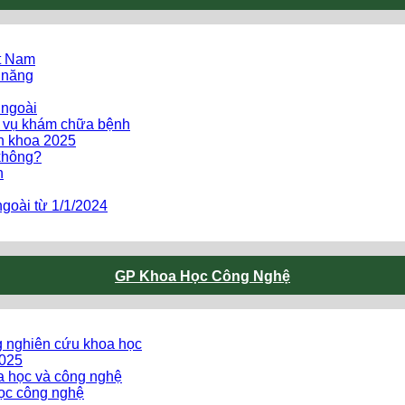
ệt Nam
 năng
 ngoài
h vụ khám chữa bệnh
ên khoa 2025
không?
h
goài từ 1/1/2024
GP Khoa Học Công Nghệ
g nghiên cứu khoa học
2025
oa học và công nghệ
ọc công nghệ